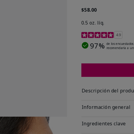
$58.00
0.5 oz. líq.
Calificación de clientes 
4.9
97%
de los encuestados
recomendaría a un
Descripción del produ
Información general
Ingredientes clave