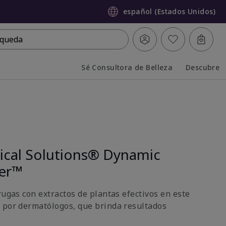
español (Estados Unidos)
queda
Sé Consultora de Belleza
Descubre
Collapsed
Expanded
nical Solutions® Dynamic
ter™
rugas con extractos de plantas efectivos en este
 por dermatólogos, que brinda resultados