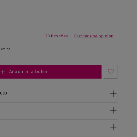
de 4,9 de 5
33 Reseñas
Escribir una opinión
 amigo.
Añadir a la bolsa
cto