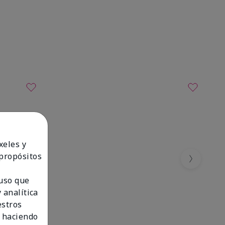
xeles y
 propósitos
Next
 uso que
 analítica
estros
 haciendo