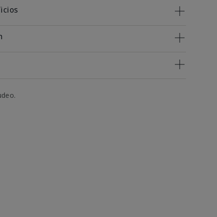
icios
n
udeo.