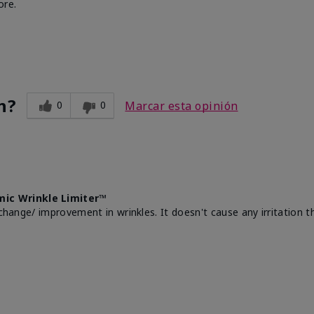
ore.
n?
0
0
Marcar esta opinión
mic Wrinkle Limiter™
change/ improvement in wrinkles. It doesn't cause any irritation th