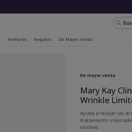
Bús
s
Hombres
Regalos
De Mayor Venta
Collapsed
Expanded
De mayor venta
Mary Kay Cli
Wrinkle Limi
Ayuda a relajar las ar
tratamiento inspirado
visibles.