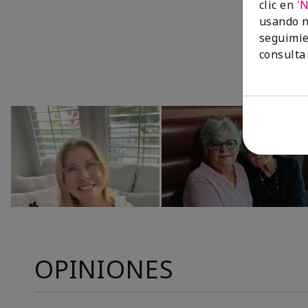
clic en
'
usando n
seguimie
consulta
OPINIONES