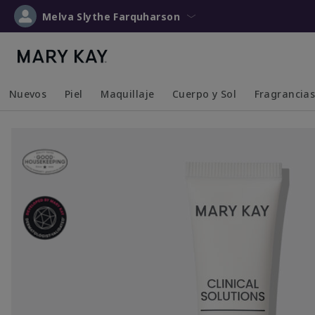
Melva Slythe Farquharson
Nuevos
Piel
Maquillaje
Cuerpo y Sol
Fragrancia
Collapsed
Expanded
Collapsed
Expanded
Collapsed
Expanded
Collapsed
Expanded