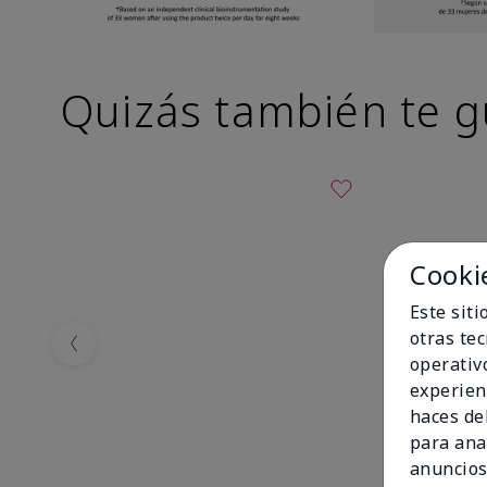
Quizás también te g
Cooki
Este sit
otras te
Previous
operativ
experien
haces del
para ana
anuncios