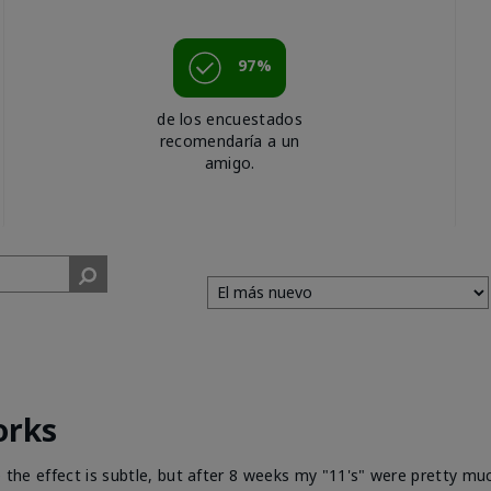
97%
de los encuestados
recomendaría a un
amigo.
orks
e the effect is subtle, but after 8 weeks my "11's" were pretty muc