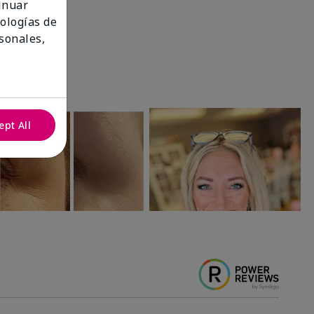
tinuar
nologías de
sonales,
ept All