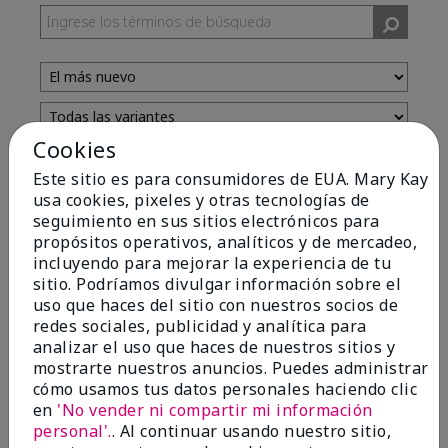
Cookies
Evaluado por 13 clientes
Este sitio es para consumidores de EUA. Mary Kay
usa cookies, pixeles y otras tecnologías de
seguimiento en sus sitios electrónicos para
5
propósitos operativos, analíticos y de mercadeo,
incluyendo para mejorar la experiencia de tu
Yeh! I really works
sitio. Podríamos divulgar información sobre el
uso que haces del sitio con nuestros socios de
Enviado
Hace 4 meses
redes sociales, publicidad y analítica para
por
Char
analizar el uso que haces de nuestros sitios y
de
Detroit, Mi
mostrarte nuestros anuncios. Puedes administrar
Evaluado en
cómo usamos tus datos personales haciendo clic
marykay.com/en-us/
en
'No vender ni compartir mi información
I ski all winter and since adding this to my progam
personal'.
. Al continuar usando nuestro sitio,