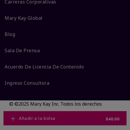
Carreras Corporativas
Mary Kay Global
Blog
Sala De Prensa
Acuerdo De Licencia De Contenido
Ingreso Consultora
© ©2025 Mary Kay Inc. Todos los derechos
reservados.
No vender/Preferencias de cookies
Añadir a la bolsa
$40.00
Código DSA/Queja al Código
Términos
Privacidad
Transparencia en CA
Accesibilidad
Cambiar país