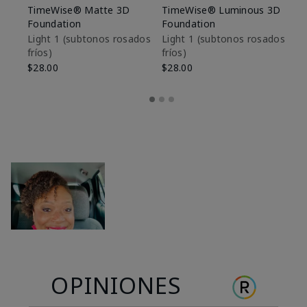
TimeWise® Matte 3D
TimeWise® Luminous 3D
Sk
Foundation
Foundation
De
es
Light 1​ (subtonos rosados
Light 1​ (subtonos rosados
fríos)
fríos)
$9
$28.00
$28.00
OPINIONES