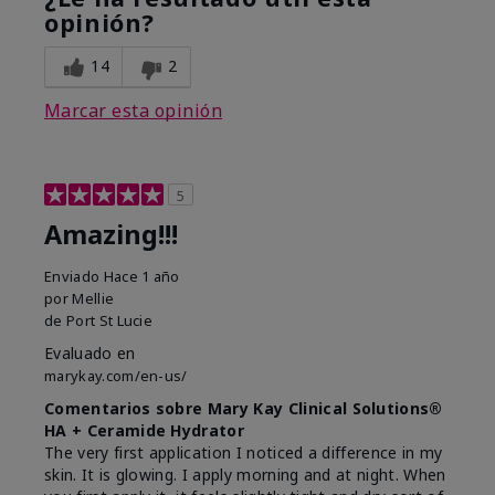
opinión?
14
2
Marcar esta opinión
5
Amazing!!!
Enviado
Hace 1 año
por
Mellie
de
Port St Lucie
Evaluado en
marykay.com/en-us/
Comentarios sobre Mary Kay Clinical Solutions®
HA + Ceramide Hydrator
The very first application I noticed a difference in my
skin. It is glowing. I apply morning and at night. When