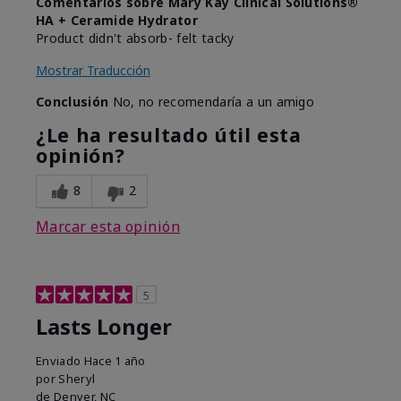
Comentarios sobre Mary Kay Clinical Solutions®
HA + Ceramide Hydrator
Product didn't absorb- felt tacky
Mostrar Traducción
Conclusión
No, no recomendaría a un amigo
¿Le ha resultado útil esta
opinión?
8
2
Marcar esta opinión
5
Lasts Longer
Enviado
Hace 1 año
por
Sheryl
de
Denver, NC