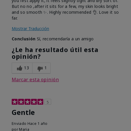
you first apply it, it feels slightly tight and dry sort of.
But no no ,after it sits for a few, my skin looks bright
and so smooth ✨️. Highly recommended 👌. Love it so
far.
Mostrar Traducción
Conclusión
Sí, recomendaría a un amigo
¿Le ha resultado útil esta
opinión?
13
1
Marcar esta opinión
5
Gentle
Enviado
Hace 1 año
por
Maria