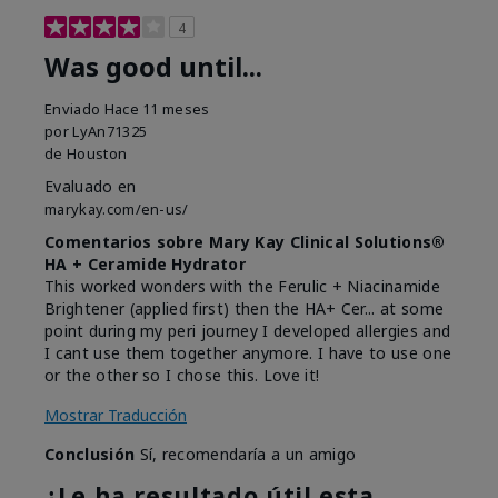
4
Was good until...
Enviado
Hace 11 meses
por
LyAn71325
de
Houston
Evaluado en
marykay.com/en-us/
Comentarios sobre Mary Kay Clinical Solutions®
HA + Ceramide Hydrator
This worked wonders with the Ferulic + Niacinamide
Brightener (applied first) then the HA+ Cer... at some
point during my peri journey I developed allergies and
I cant use them together anymore. I have to use one
or the other so I chose this. Love it!
Mostrar Traducción
Conclusión
Sí, recomendaría a un amigo
¿Le ha resultado útil esta