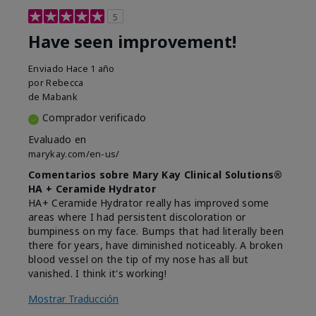
5
Have seen improvement!
Enviado
Hace 1 año
por
Rebecca
de
Mabank
Comprador verificado
Evaluado en
marykay.com/en-us/
Comentarios sobre Mary Kay Clinical Solutions®
HA + Ceramide Hydrator
HA+ Ceramide Hydrator really has improved some
areas where I had persistent discoloration or
bumpiness on my face. Bumps that had literally been
there for years, have diminished noticeably. A broken
blood vessel on the tip of my nose has all but
vanished. I think it's working!
Mostrar Traducción