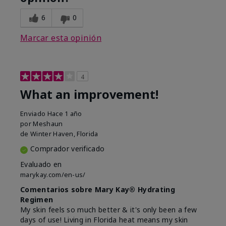
6
0
Marcar esta opinión
4
What an improvement!
Enviado
Hace 1 año
por
Meshaun
de
Winter Haven, Florida
Comprador verificado
Evaluado en
marykay.com/en-us/
Comentarios sobre Mary Kay® Hydrating
Regimen
My skin feels so much better & it's only been a few
days of use! Living in Florida heat means my skin