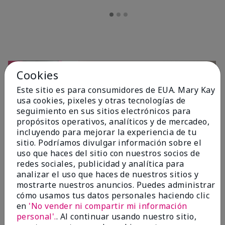
Cookies
Este sitio es para consumidores de EUA. Mary Kay
usa cookies, pixeles y otras tecnologías de
seguimiento en sus sitios electrónicos para
propósitos operativos, analíticos y de mercadeo,
incluyendo para mejorar la experiencia de tu
sitio. Podríamos divulgar información sobre el
OPINIONES
uso que haces del sitio con nuestros socios de
redes sociales, publicidad y analítica para
analizar el uso que haces de nuestros sitios y
mostrarte nuestros anuncios. Puedes administrar
4.7
cómo usamos tus datos personales haciendo clic
10 Reseñas
en
'No vender ni compartir mi información
personal'.
. Al continuar usando nuestro sitio,
Escribir Una Opinión