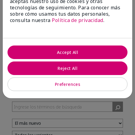
aceptas nuestro uso de cookies y otras
tecnologías de seguimiento. Para conocer más
sobre cómo usamos tus datos personales,
100%
consulta nuestra
Política de privacidad
.
de los encuestados recomendaría a un amigo.
5 estrellas
7
Accept All
4 estrellas
3
3 estrellas
0
Reject All
2 estrellas
0
1 estrella
0
Preferences