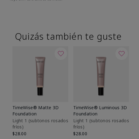
Quizás también te guste
TimeWise® Matte 3D
TimeWise® Luminous 3D
Sk
Foundation
Foundation
De
es
Light 1​ (subtonos rosados
Light 1​ (subtonos rosados
fríos)
fríos)
$9
$28.00
$28.00