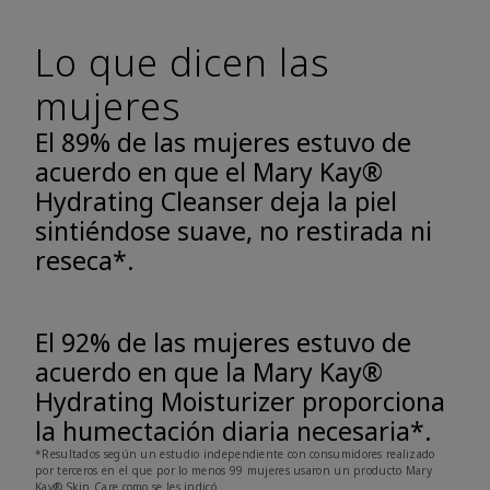
Lo que dicen las
mujeres
El 89% de las mujeres estuvo de
acuerdo en que el Mary Kay®
Hydrating Cleanser deja la piel
sintiéndose suave, no restirada ni
reseca*.
El 92% de las mujeres estuvo de
acuerdo en que la Mary Kay®
Hydrating Moisturizer proporciona
la humectación diaria necesaria*.
*Resultados según un estudio independiente con consumidores realizado
por terceros en el que por lo menos 99 mujeres usaron un producto Mary
Kay® Skin Care como se les indicó.