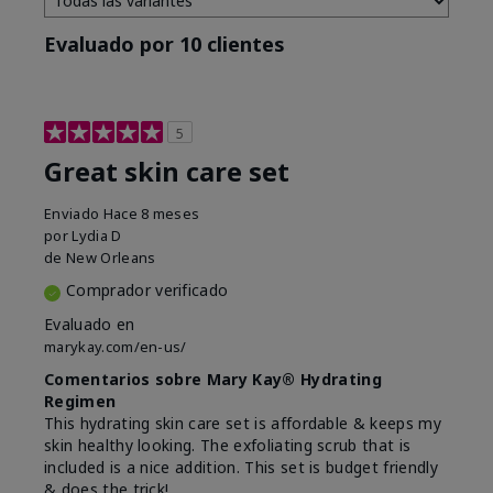
Evaluado por 10 clientes
5
Great skin care set
Enviado
Hace 8 meses
por
Lydia D
de
New Orleans
Comprador verificado
Evaluado en
marykay.com/en-us/
Comentarios sobre Mary Kay® Hydrating
Regimen
This hydrating skin care set is affordable & keeps my
skin healthy looking. The exfoliating scrub that is
included is a nice addition. This set is budget friendly
& does the trick!