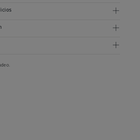
icios
n
udeo.