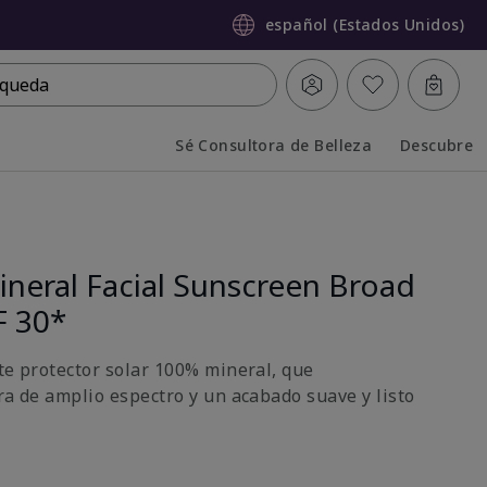
español (Estados Unidos)
queda
Sé Consultora de Belleza
Descubre
Collapsed
Expanded
neral Facial Sunscreen Broad
F 30*
ste protector solar 100% mineral, que
ra de amplio espectro y un acabado suave y listo