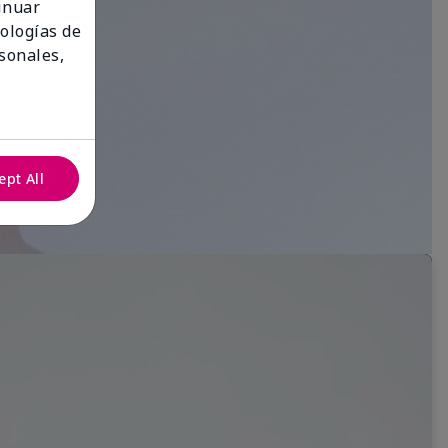
tinuar
nologías de
sonales,
ept All