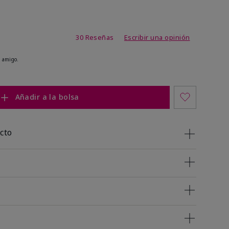
 de 5 de 5
30 Reseñas
Escribir una opinión
 amigo.
Añadir a la bolsa
cto