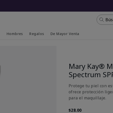
Bús
s
Hombres
Regalos
De Mayor Venta
Collapsed
Expanded
Mary Kay® Mi
Spectrum SP
Protege tu piel con e
ofrece protección lige
para el maquillaje.
$28.00