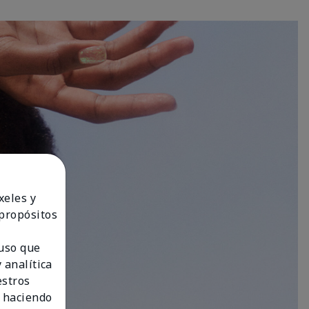
xeles y
 propósitos
 uso que
 analítica
estros
 haciendo