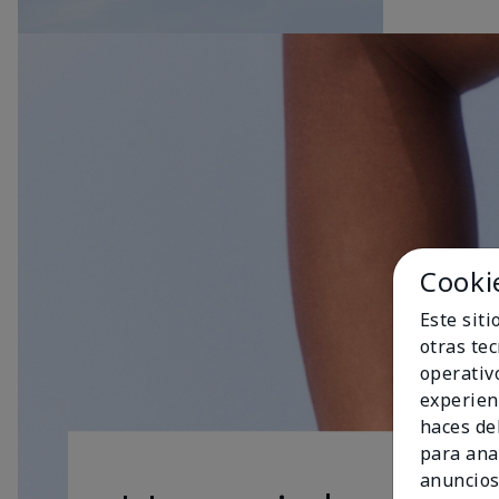
Cooki
Este sit
otras te
operativ
experien
haces del
para ana
anuncios