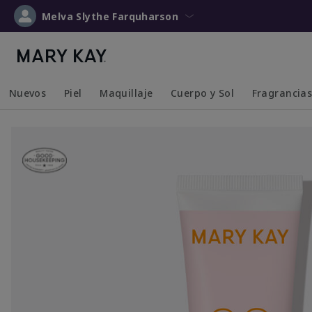
Melva Slythe Farquharson
Nuevos
Piel
Maquillaje
Cuerpo y Sol
Fragrancia
Collapsed
Expanded
Collapsed
Expanded
Collapsed
Expanded
Collapsed
Expanded