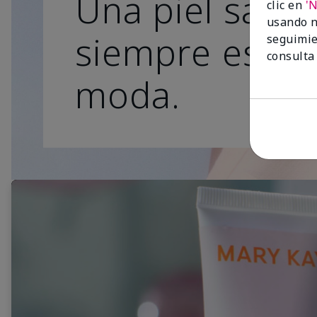
Una piel sana
clic en
'
usando n
siempre está 
seguimie
consulta
moda.