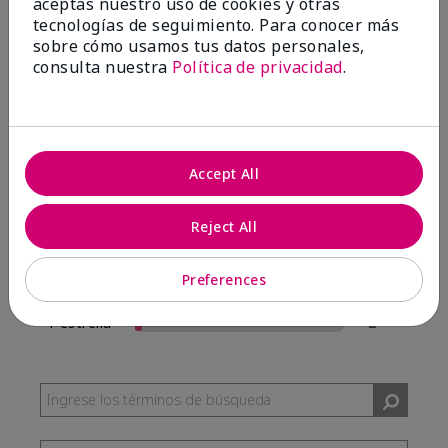
aceptas nuestro uso de cookies y otras
57 Reseñas
tecnologías de seguimiento. Para conocer más
sobre cómo usamos tus datos personales,
Escribir Una Opinión
consulta nuestra
Política de privacidad
.
95%
de los encuestados recomendaría a un amigo.
Accept All
5 estrellas
54
4 estrellas
0
Reject All
3 estrellas
1
Preferences
2 estrellas
0
1 estrella
2