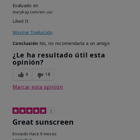
Evaluado en
marykay.com/en-us/
Liked It
Mostrar Traducción
Conclusión
No, no recomendaría a un amigo
¿Le ha resultado útil esta
opinión?
9
18
Marcar esta opinión
5
Great sunscreen
Enviado
Hace 9 meses
por
Judy k