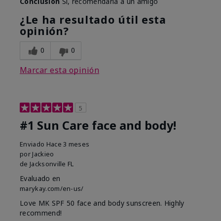
Conclusión
Sí, recomendaría a un amigo
¿Le ha resultado útil esta
opinión?
0
0
Marcar esta opinión
5
#1 Sun Care face and body!
Enviado
Hace 3 meses
por
Jackieo
de
Jacksonville FL
Evaluado en
marykay.com/en-us/
Love MK SPF 50 face and body sunscreen. Highly
recommend!