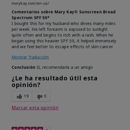
marykay.com/en-us/
Comentarios sobre Mary Kay® Sunscreen Broad
Spectrum SPF 50*
I bought this for my husband who drives many miles
per week. His left forearm is exposed to sunlight
quite often and begins to itch with a rash. When he
began using this heavier SPF 50, it helped immensely
and we feel better to escape effects of skin cancer.
Mostrar Traducción
Conclusión
Sí, recomendaría a un amigo
¿Le ha resultado útil esta
opinión?
19
0
Marcar esta opinión
5