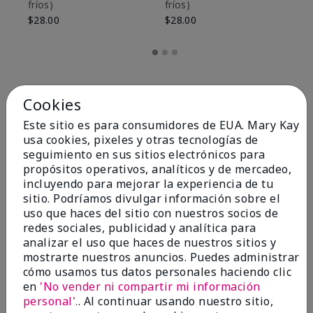
fríos)
fríos)
$9
$28.00
$28.00
Cookies
Este sitio es para consumidores de EUA. Mary Kay
usa cookies, pixeles y otras tecnologías de
seguimiento en sus sitios electrónicos para
propósitos operativos, analíticos y de mercadeo,
incluyendo para mejorar la experiencia de tu
sitio. Podríamos divulgar información sobre el
uso que haces del sitio con nuestros socios de
redes sociales, publicidad y analítica para
OPINIONES
analizar el uso que haces de nuestros sitios y
mostrarte nuestros anuncios. Puedes administrar
cómo usamos tus datos personales haciendo clic
en
'No vender ni compartir mi información
4.8
personal'.
. Al continuar usando nuestro sitio,