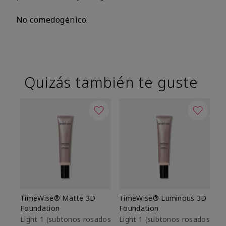
No comedogénico.
Quizás también te guste
TimeWise® Matte 3D
TimeWise® Luminous 3D
Sk
Foundation
Foundation
De
es
Light 1​ (subtonos rosados
Light 1​ (subtonos rosados