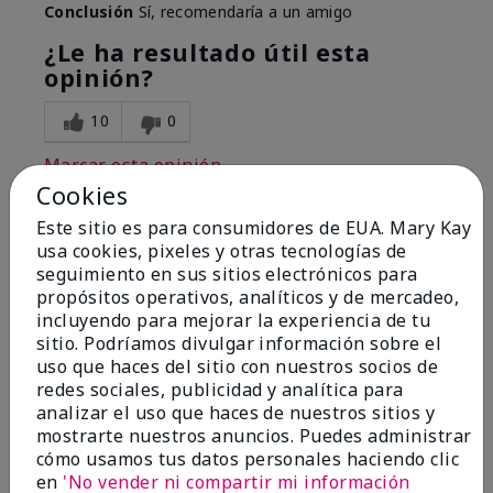
Conclusión
Sí, recomendaría a un amigo
¿Le ha resultado útil esta
opinión?
10
0
Marcar esta opinión
Cookies
Este sitio es para consumidores de EUA. Mary Kay
usa cookies, pixeles y otras tecnologías de
5
seguimiento en sus sitios electrónicos para
Amazing product. Wish I knew
propósitos operativos, analíticos y de mercadeo,
about it sooner
incluyendo para mejorar la experiencia de tu
sitio. Podríamos divulgar información sobre el
Enviado
Hace 10 meses
uso que haces del sitio con nuestros socios de
por
Macey Rabson
redes sociales, publicidad y analítica para
de
Houston, Texas
analizar el uso que haces de nuestros sitios y
mostrarte nuestros anuncios. Puedes administrar
Evaluado en
cómo usamos tus datos personales haciendo clic
marykay.com/en-us/
en
'No vender ni compartir mi información
Comentarios sobre Mary Kay® Micellar Water