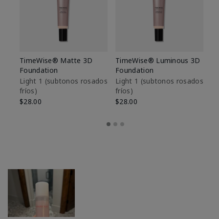
TimeWise® Matte 3D
TimeWise® Luminous 3D
Sk
Foundation
Foundation
De
es
Light 1​ (subtonos rosados
Light 1​ (subtonos rosados
fríos)
fríos)
$9
$28.00
$28.00