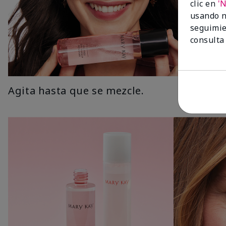
clic en
'
usando n
seguimie
consulta
Agita hasta que se mezcle.