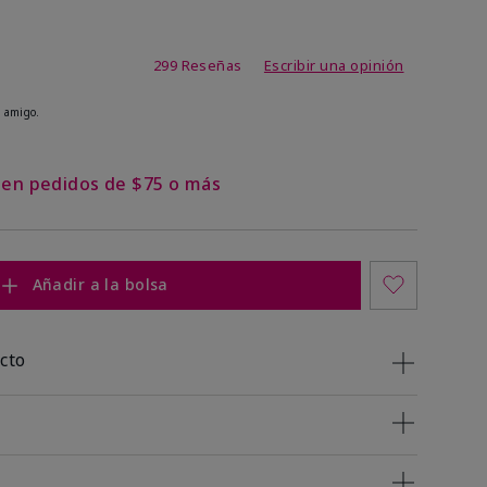
de 4,8 de 5
299 Reseñas
Escribir una opinión
 amigo.
s en pedidos de $75 o más
Añadir a la bolsa
cto