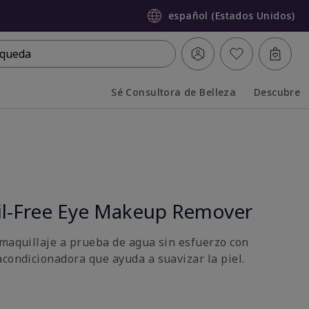
español (Estados Unidos)
queda
Sé Consultora de Belleza
Descubre
Collapsed
Expanded
l-Free Eye Makeup Remover
 maquillaje a prueba de agua sin esfuerzo con
acondicionadora que ayuda a suavizar la piel.