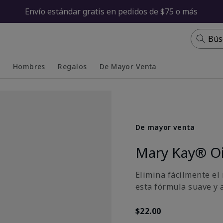
Envío estándar gratis en pedidos de $75 o más
Bús
s
Hombres
Regalos
De Mayor Venta
Collapsed
Expanded
De mayor venta
Mary Kay® Oi
Elimina fácilmente el
esta fórmula suave y 
$22.00