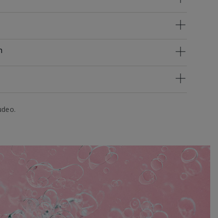
n
udeo.