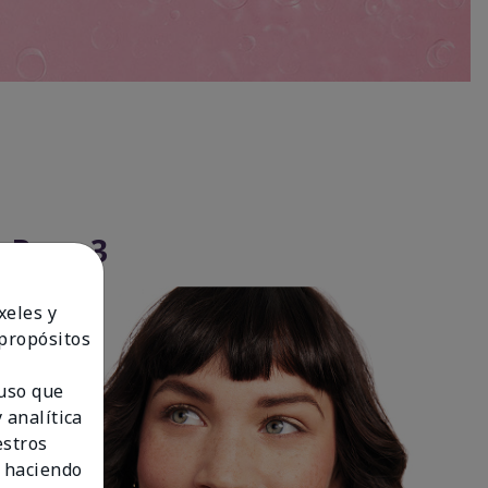
Paso 3
xeles y
 propósitos
 uso que
 analítica
estros
 haciendo