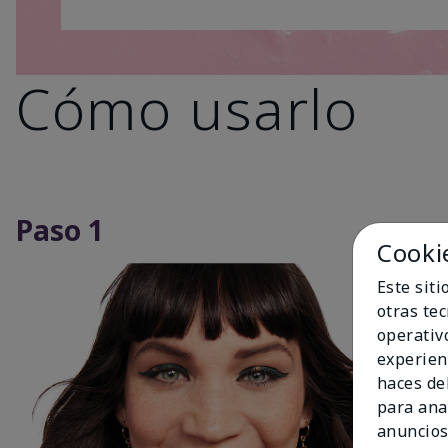
Cómo usarlo
Paso 1
Cooki
Este sit
otras te
operativ
experien
haces del
para ana
anuncios