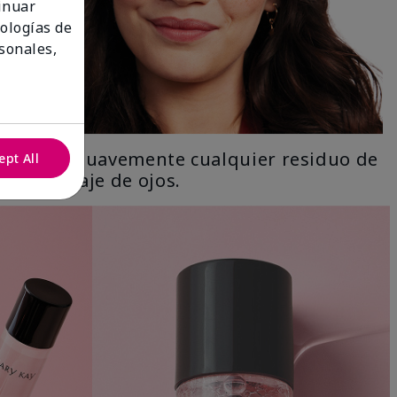
tinuar
nologías de
sonales,
Limpia suavemente cualquier residuo de
ept All
maquillaje de ojos.