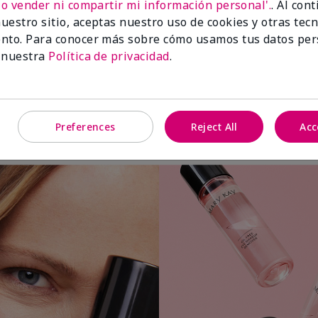
No vender ni compartir mi información personal'.
. Al con
uestro sitio, aceptas nuestro uso de cookies y otras tec
nto. Para conocer más sobre cómo usamos tus datos per
 nuestra
Política de privacidad
.
Aplica una pequeña cantidad a una
Preferences
Reject All
Acc
bolita o almohadilla de algodón.