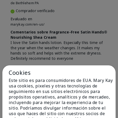
de
Bethlehem PA
Comprador verificado
Evaluado en
marykay.com/en-us/
Comentarios sobre Fragrance-Free Satin Hands®
Nourishing Shea Cream
I love the Satin hands lotion. Especially this time of
the year when the weather changes. It makes my
hands so soft and helps with the extreme dryness.
Definitely recommend to everyone
Mostrar Traducción
Cookies
Conclusión
Sí, recomendaría a un amigo
Este sitio es para consumidores de EUA. Mary Kay
usa cookies, pixeles y otras tecnologías de
¿Le ha resultado útil esta
seguimiento en sus sitios electrónicos para
opinión?
propósitos operativos, analíticos y de mercadeo,
incluyendo para mejorar la experiencia de tu
3
0
sitio. Podríamos divulgar información sobre el
uso que haces del sitio con nuestros socios de
Marcar esta opinión