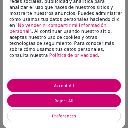
redes sociales, publicidad y analítica para
analizar el uso que haces de nuestros sitios y
mostrarte nuestros anuncios. Puedes administrar
5
cómo usamos tus datos personales haciendo clic
en
'No vender ni compartir mi información
Just Love!
personal'.
. Al continuar usando nuestro sitio,
aceptas nuestro uso de cookies y otras
Enviado
Hace 9 meses
tecnologías de seguimiento. Para conocer más
por
Sue
sobre cómo usamos tus datos personales,
de
Garfield, NJ
consulta nuestra
Política de privacidad
.
Comprador verificado
Evaluado en
marykay.com/en-us/
Comentarios sobre Fragrance-Free Satin Hands®
Accept All
Nourishing Shea Cream
I love fragrance free hand cream. Most hand creams
have a fragrance that is bothersome. This one is
Reject All
BOTH fragrance free & awesome on hands! I keep
trail size in purse to use all day & full size at home. It
heals dry hands ! Love!
Preferences
Mostrar Traducción