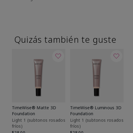
Quizás también te guste
TimeWise® Matte 3D
TimeWise® Luminous 3D
Sk
Foundation
Foundation
De
es
Light 1​ (subtonos rosados
Light 1​ (subtonos rosados
fríos)
fríos)
$9
$28.00
$28.00