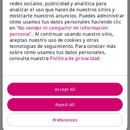
redes sociales, publicidad y analítica para
15
0
analizar el uso que haces de nuestros sitios y
Marcar esta opinión
mostrarte nuestros anuncios. Puedes administrar
cómo usamos tus datos personales haciendo clic
en
'No vender ni compartir mi información
personal'.
. Al continuar usando nuestro sitio,
5
aceptas nuestro uso de cookies y otras
Great for healthcare workers
tecnologías de seguimiento. Para conocer más
sobre cómo usamos tus datos personales,
consulta nuestra
Política de privacidad
.
Enviado
Hace 8 meses
por
Jenni
de
Wy
Evaluado en
marykay.com/en-us/
Accept All
I was given this lotion as a Christmas gift by
someone in my community that wanted to do
Reject All
something for us. My hands were so dry, I have used
this twice and my hands look and feel so much
better.
Preferences
Mostrar Traducción