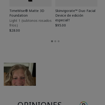
TimeWise® Matte 3D
Skinvigorate™ Duo Facial
T
Foundation
Device de edición
Fo
especial†
Light 1​ (subtonos rosados
Li
fríos)
$95.00
fr
$28.00
$2
OPINIONES