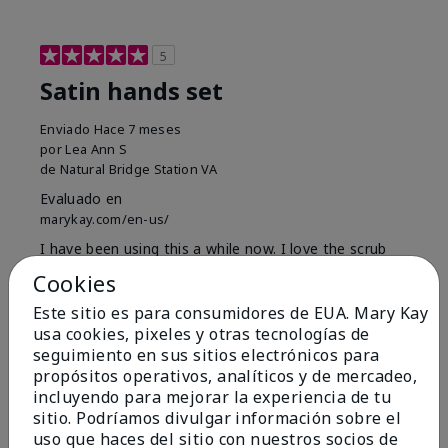
5
Satin hands set
Enviado
Hace 7 meses
por
Lea Ann S
de
Natural Bridge Station VA
Evaluado en
marykay.com/en-us/
I have been using this a while now. I love the scrub
that gets off the dead skin. The lotion which lasts a
Cookies
long time and the hand protection cream
Este sitio es para consumidores de EUA. Mary Kay
Mostrar Traducción
usa cookies, pixeles y otras tecnologías de
seguimiento en sus sitios electrónicos para
Conclusión
Sí, recomendaría a un amigo
propósitos operativos, analíticos y de mercadeo,
¿Le ha resultado útil esta
incluyendo para mejorar la experiencia de tu
opinión?
sitio. Podríamos divulgar información sobre el
uso que haces del sitio con nuestros socios de