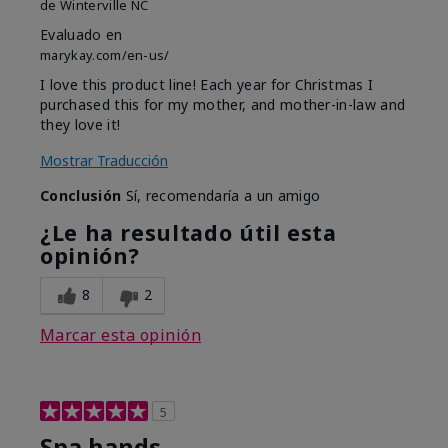
de
Winterville NC
Evaluado en
marykay.com/en-us/
I love this product line! Each year for Christmas I
purchased this for my mother, and mother-in-law and
they love it!
Mostrar Traducción
Conclusión
Sí, recomendaría a un amigo
¿Le ha resultado útil esta
opinión?
8
2
Marcar esta opinión
5
Spa hands