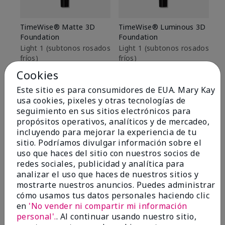
TimeWise® Matte 3D
TimeWise® Luminous 3D
Sk
Foundation
Foundation
De
es
Light 1​ (subtonos rosados
Light 1​ (subtonos rosados
fríos)
fríos)
$9
$28.00
$28.00
Cookies
Este sitio es para consumidores de EUA. Mary Kay
usa cookies, pixeles y otras tecnologías de
seguimiento en sus sitios electrónicos para
propósitos operativos, analíticos y de mercadeo,
incluyendo para mejorar la experiencia de tu
sitio. Podríamos divulgar información sobre el
uso que haces del sitio con nuestros socios de
redes sociales, publicidad y analítica para
analizar el uso que haces de nuestros sitios y
mostrarte nuestros anuncios. Puedes administrar
cómo usamos tus datos personales haciendo clic
en
'No vender ni compartir mi información
personal'.
. Al continuar usando nuestro sitio,