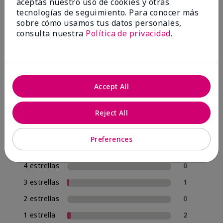
OPINIONES
aceptas nuestro uso de cookies y otras
tecnologías de seguimiento. Para conocer más
sobre cómo usamos tus datos personales,
consulta nuestra
Política de privacidad
.
4.8
57 Reseñas
Escribir Una Opinión
Accept All
95%
Reject All
de los encuestados recomendaría a un amigo.
Preferences
5 estrellas
54
4 estrellas
0
3 estrellas
1
2 estrellas
0
1 estrella
2