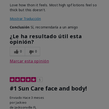
Love how thon it feels. Most high spf lotions feel so
thick but this doesn't.
Mostrar Traducción
Conclusión
Sí, recomendaría a un amigo
¿Le ha resultado útil esta
opinión?
0
0
Marcar esta opinión
5
#1 Sun Care face and body!
Enviado
Hace 3 meses
por
Jackieo
de
Jacksonville FL