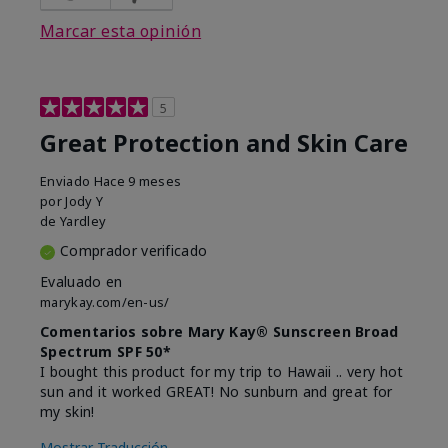
Marcar esta opinión
5
Great Protection and Skin Care
Enviado
Hace 9 meses
por
Jody Y
de
Yardley
Comprador verificado
Evaluado en
marykay.com/en-us/
Comentarios sobre Mary Kay® Sunscreen Broad
Spectrum SPF 50*
I bought this product for my trip to Hawaii .. very hot
sun and it worked GREAT! No sunburn and great for
my skin!
Mostrar Traducción