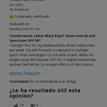
por
Gail L
de
Zumbrota
Comprador verificado
Evaluado en
marykay.com/en-us/
Comentarios sobre Mary Kay® Sunscreen Broad
Spectrum SPF 50*
I bought this for my husband who drives many miles
per week. His left forearm is exposed to sunlight
quite often and begins to itch with a rash. When he
began using this heavier SPF 50, it helped immensely
and we feel better to escape effects of skin cancer.
Mostrar Traducción
Conclusión
Sí, recomendaría a un amigo
¿Le ha resultado útil esta
opinión?
19
0