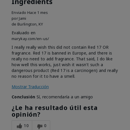
Ingredients
Enviado
Hace 1 mes
por
Jami
de
Burlington, KY
Evaluado en
marykay.com/en-us/
I really really wish this did not contain Red 17 OR
fragrance. Red 17 is banned in Europe, and there is
really no need to add fragrance. That said, I do like
how well this works, just wish it wasn't such a
dangerous product (Red 17 is a carcinogen) and really
no reason for it to have a smell.
Mostrar Traducción
Conclusión
Sí, recomendaría a un amigo
¿Le ha resultado útil esta
opinión?
10
0