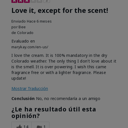
3
Love it, except for the scent!
Enviado
Hace 6 meses
por
Bee
de
Colorado
Evaluado en
marykay.com/en-us/
I love the cream. It is 100% mandatory in the dry
Colorado weather. The only thing I don't love about it
is the smell. It is over powering. I wish this came
fragrance free or with a lighter fragrance. Please
update!
Mostrar Traducción
Conclusión
No, no recomendaría a un amigo
¿Le ha resultado útil esta
opinión?
14
1