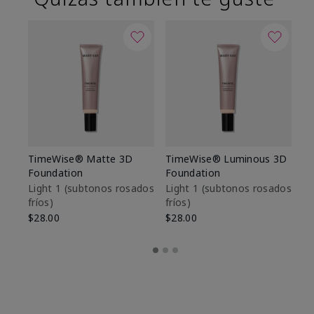
TimeWise® Matte 3D
TimeWise® Luminous 3D
Sk
Foundation
Foundation
De
es
Light 1​ (subtonos rosados
Light 1​ (subtonos rosados
fríos)
fríos)
$9
$28.00
$28.00