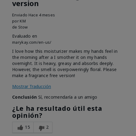
version
Enviado
Hace 4 meses
por
KM
de
Stow
Evaluado en
marykay.com/en-us/
I love how this moisturizer makes my hands feel in
the morning after a I smother it on my hands
overnight. It is heavy, greasy and absorbs deeply.
However, the smell is overpoweringly floral. Please
make a fragrance free version!
Mostrar Traducción
Conclusión
Sí, recomendaría a un amigo
¿Le ha resultado útil esta
opinión?
15
2