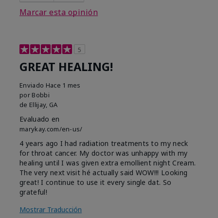
Marcar esta opinión
5
GREAT HEALING!
Enviado
Hace 1 mes
por
Bobbi
de
Ellijay, GA
Evaluado en
marykay.com/en-us/
4 years ago I had radiation treatments to my neck
for throat cancer. My doctor was unhappy with my
healing until I was given extra emollient night Cream.
The very next visit hé actually said WOW!!! Looking
great! I continue to use it every single dat. So
grateful!
Mostrar Traducción