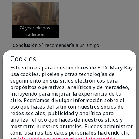
74 year old post
radiation.
Conclusión
Sí, recomendaría a un amigo
¿Le ha resultado útil esta
Cookies
opinión?
Este sitio es para consumidores de EUA. Mary Kay
usa cookies, pixeles y otras tecnologías de
6
0
seguimiento en sus sitios electrónicos para
propósitos operativos, analíticos y de mercadeo,
Marcar esta opinión
incluyendo para mejorar la experiencia de tu
sitio. Podríamos divulgar información sobre el
uso que haces del sitio con nuestros socios de
redes sociales, publicidad y analítica para
5
analizar el uso que haces de nuestros sitios y
Great Night time emollient
mostrarte nuestros anuncios. Puedes administrar
cómo usamos tus datos personales haciendo clic
Enviado
Hace 2 meses