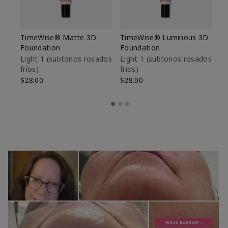
TimeWise® Matte 3D
TimeWise® Luminous 3D
Sk
Foundation
Foundation
De
es
Light 1​ (subtonos rosados
Light 1​ (subtonos rosados
fríos)
fríos)
$9
$28.00
$28.00