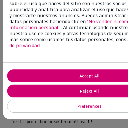
¿Le ha resultado útil esta
sobre el uso que haces del sitio con nuestros socios
opinión?
publicidad y analítica para analizar el uso que hace
y mostrarte nuestros anuncios. Puedes administrar
datos personales haciendo clic en
'No vender ni com
17
2
información personal'.
. Al continuar usando nuestro 
Marcar esta opinión
nuestro uso de cookies y otras tecnologías de segui
más sobre cómo usamos tus datos personales, cons
de privacidad
.
5
Skin FEELS Protected
Accept All
Enviado
Hace 8 meses
por
KimM
de
Potter
Reject All
Evaluado en
marykay.com/en-us/
Preferences
This Barrier helps with redness and my skin on my
neck especially feels soothed & less red. Thank you
for this protection breakthrough! Love It!