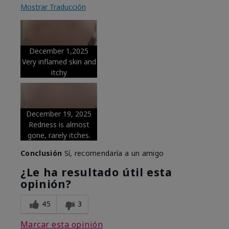
Mostrar Traducción
December 1,2025
Very inflamed skin and
itchy
December 19, 2025
Redness is almost
gone, rarely itches.
Conclusión
Sí, recomendaría a un amigo
¿Le ha resultado útil esta
opinión?
45
3
Marcar esta opinión