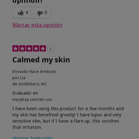
opinión?
4
0
Marcar esta opinión
5
Calmed my skin
Enviado
Hace 4 meses
por
Lia
de
Goldsboro, NC
Evaluado en
marykay.com/en-us/
I have been using this product for a few months and
my skin has benefited greatly! I have lupus and very
sensitive skin, but if I have a flare up, this soothes
that irritation.
Mostrar Traducción