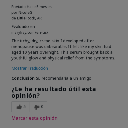
Enviado
Hace 5 meses
por
NicoleG
de
Little Rock, AR
Evaluado en
marykay.com/en-us/
The itchy, dry, crepe skin I developed after
menopause was unbearable. It felt like my skin had
aged 10 years overnight. This serum brought back a
youthful glow and physical relief from the symptoms.
Mostrar Traducción
Conclusión
Sí, recomendaría a un amigo
¿Le ha resultado útil esta
opinión?
5
0
Marcar esta opinión