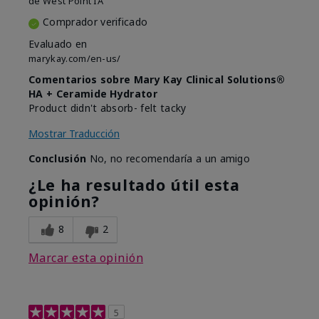
de
West Point IA
Comprador verificado
Evaluado en
marykay.com/en-us/
Comentarios sobre Mary Kay Clinical Solutions®
HA + Ceramide Hydrator
Product didn't absorb- felt tacky
Mostrar Traducción
Conclusión
No, no recomendaría a un amigo
¿Le ha resultado útil esta
opinión?
8
2
Marcar esta opinión
5