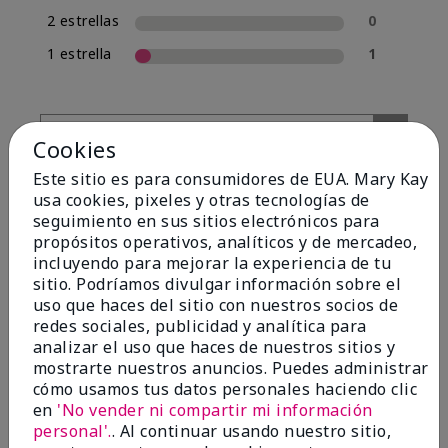
2 estrellas
0
1 estrella
1
Cookies
Este sitio es para consumidores de EUA. Mary Kay
usa cookies, pixeles y otras tecnologías de
seguimiento en sus sitios electrónicos para
propósitos operativos, analíticos y de mercadeo,
incluyendo para mejorar la experiencia de tu
Evaluado por 13 clientes
sitio. Podríamos divulgar información sobre el
uso que haces del sitio con nuestros socios de
redes sociales, publicidad y analítica para
analizar el uso que haces de nuestros sitios y
5
mostrarte nuestros anuncios. Puedes administrar
Yeh! I really works
cómo usamos tus datos personales haciendo clic
en
'No vender ni compartir mi información
Enviado
Hace 4 meses
personal'.
. Al continuar usando nuestro sitio,
por
Char