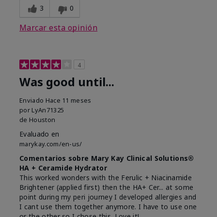
3
0
Marcar esta opinión
4
Was good until...
Enviado
Hace 11 meses
por
LyAn71325
de
Houston
Evaluado en
marykay.com/en-us/
Comentarios sobre Mary Kay Clinical Solutions®
HA + Ceramide Hydrator
This worked wonders with the Ferulic + Niacinamide
Brightener (applied first) then the HA+ Cer... at some
point during my peri journey I developed allergies and
I cant use them together anymore. I have to use one
or the other so I chose this. Love it!