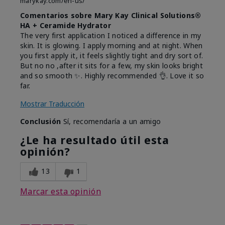
marykay.com/en-us/
Comentarios sobre Mary Kay Clinical Solutions®
HA + Ceramide Hydrator
The very first application I noticed a difference in my
skin. It is glowing. I apply morning and at night. When
you first apply it, it feels slightly tight and dry sort of.
But no no ,after it sits for a few, my skin looks bright
and so smooth ✨️. Highly recommended 👌. Love it so
far.
Mostrar Traducción
Conclusión
Sí, recomendaría a un amigo
¿Le ha resultado útil esta
opinión?
13
1
Marcar esta opinión