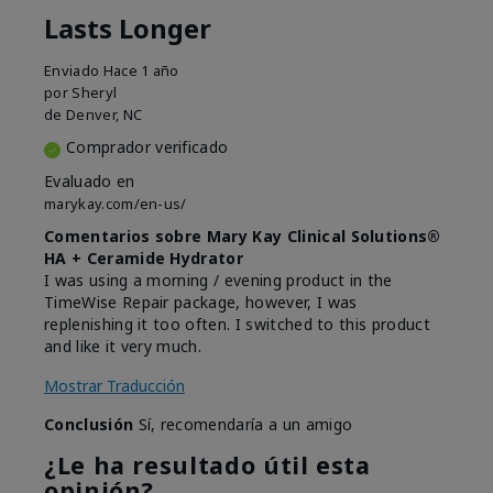
Lasts Longer
Enviado
Hace 1 año
por
Sheryl
de
Denver, NC
Comprador verificado
Evaluado en
marykay.com/en-us/
Comentarios sobre Mary Kay Clinical Solutions®
HA + Ceramide Hydrator
I was using a morning / evening product in the
TimeWise Repair package, however, I was
replenishing it too often. I switched to this product
and like it very much.
Mostrar Traducción
Conclusión
Sí, recomendaría a un amigo
¿Le ha resultado útil esta
opinión?