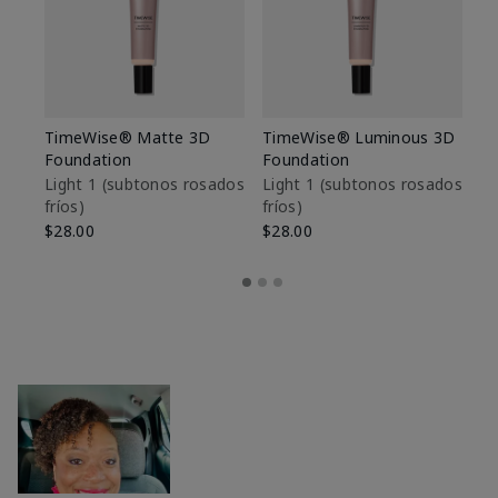
TimeWise® Matte 3D
TimeWise® Luminous 3D
Sk
Foundation
Foundation
De
es
Light 1​ (subtonos rosados
Light 1​ (subtonos rosados
fríos)
fríos)
$9
$28.00
$28.00