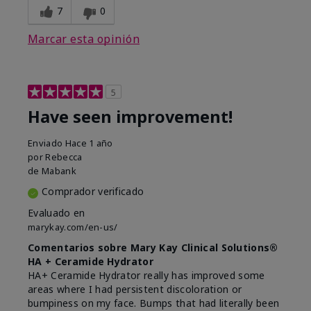
7
0
Marcar esta opinión
5
Have seen improvement!
Enviado
Hace 1 año
por
Rebecca
de
Mabank
Comprador verificado
Evaluado en
marykay.com/en-us/
Comentarios sobre Mary Kay Clinical Solutions®
HA + Ceramide Hydrator
HA+ Ceramide Hydrator really has improved some
areas where I had persistent discoloration or
bumpiness on my face. Bumps that had literally been