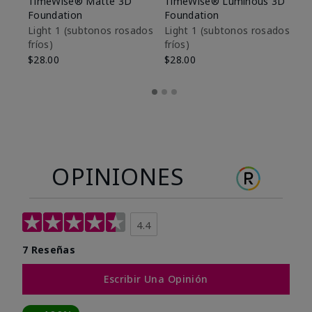
TimeWise® Matte 3D
TimeWise® Luminous 3D
Sk
Foundation
Foundation
De
es
Light 1​ (subtonos rosados
Light 1​ (subtonos rosados
fríos)
fríos)
$9
$28.00
$28.00
OPINIONES
4.4
7 Reseñas
Escribir Una Opinión