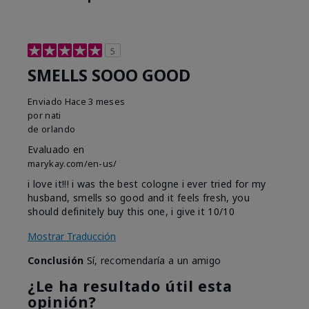
5
SMELLS SOOO GOOD
Enviado
Hace 3 meses
por
nati
de
orlando
Evaluado en
marykay.com/en-us/
i love it!!! i was the best cologne i ever tried for my
husband, smells so good and it feels fresh, you
should definitely buy this one, i give it 10/10
Mostrar Traducción
Conclusión
Sí, recomendaría a un amigo
¿Le ha resultado útil esta
opinión?