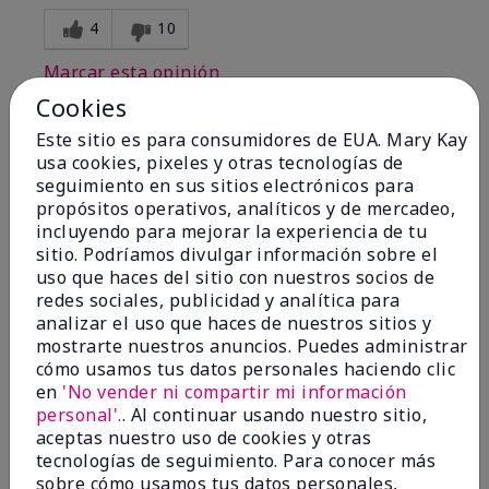
4
10
Marcar esta opinión
Cookies
Este sitio es para consumidores de EUA. Mary Kay
5
usa cookies, pixeles y otras tecnologías de
seguimiento en sus sitios electrónicos para
Amazing!
propósitos operativos, analíticos y de mercadeo,
incluyendo para mejorar la experiencia de tu
Enviado
Hace 9 meses
sitio. Podríamos divulgar información sobre el
por
Lee
uso que haces del sitio con nuestros socios de
de
Huston Texas
redes sociales, publicidad y analítica para
Evaluado en
analizar el uso que haces de nuestros sitios y
marykay.com/en-us/
mostrarte nuestros anuncios. Puedes administrar
Comentarios sobre Cityscape® Cologne Spray
cómo usamos tus datos personales haciendo clic
My boyfriend bought this and he only wore it around
en
'No vender ni compartir mi información
me I love this scent and it lasts so long. 5 stars this
personal'.
. Al continuar usando nuestro sitio,
is my favorite colonge!
aceptas nuestro uso de cookies y otras
tecnologías de seguimiento. Para conocer más
Mostrar Traducción
sobre cómo usamos tus datos personales,