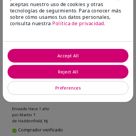
aceptas nuestro uso de cookies y otras
tecnologías de seguimiento. Para conocer más
Mostrar Traducción
sobre cómo usamos tus datos personales,
Conclusión
Sí, recomendaría a un amigo
consulta nuestra
Política de privacidad
.
¿Le ha resultado útil esta
opinión?
13
1
Accept All
Marcar esta opinión
Reject All
5
Preferences
Smells great
Enviado
Hace 1 año
por
Martin T
de
Haddonfield, NJ
Comprador verificado