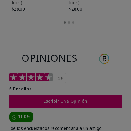
fríos)
fríos)
$9
$28.00
$28.00
OPINIONES
4.6
5 Reseñas
Escribir Una Opinión
100%
de los encuestados recomendaría a un amigo.