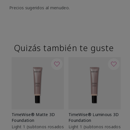
Precios sugeridos al menudeo.
Quizás también te guste
TimeWise® Matte 3D
TimeWise® Luminous 3D
Sk
Foundation
Foundation
De
es
Light 1​ (subtonos rosados
Light 1​ (subtonos rosados