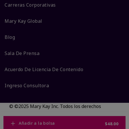
Carreras Corporativas
Mary Kay Global
Blog
Sala De Prensa
Acuerdo De Licencia De Contenido
Ingreso Consultora
© ©2025 Mary Kay Inc. Todos los derechos
reservados.
No vender/Preferencias de cookies
Añadir a la bolsa
$48.00
Código DSA/Queja al Código
Términos
Privacidad