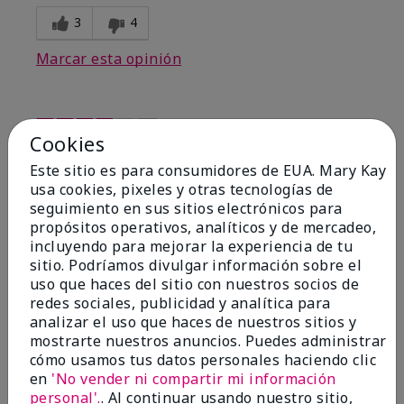
3
4
Marcar esta opinión
4
Cookies
Perfume
Este sitio es para consumidores de EUA. Mary Kay
usa cookies, pixeles y otras tecnologías de
Enviado
Hace 9 meses
seguimiento en sus sitios electrónicos para
por
Heather Powell
propósitos operativos, analíticos y de mercadeo,
de
Story City
incluyendo para mejorar la experiencia de tu
Comprador verificado
sitio. Podríamos divulgar información sobre el
uso que haces del sitio con nuestros socios de
Evaluado en
redes sociales, publicidad y analítica para
marykay.com/en-us/
analizar el uso que haces de nuestros sitios y
Comentarios sobre Forever Diamonds® Eau de
mostrarte nuestros anuncios. Puedes administrar
Parfum
cómo usamos tus datos personales haciendo clic
Bought the diamonds fragrance and it's lovely want
en
'No vender ni compartir mi información
to try the other fragrances just wish I could smell
personal'.
. Al continuar usando nuestro sitio,
before I buy I would buy more I'm sure