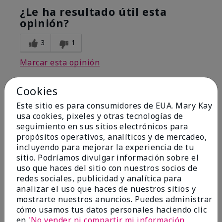
¿Le ha resultado útil esta
opinión?
3
1
Marcar esta opinión
Cookies
5
Este sitio es para consumidores de EUA. Mary Kay
Smells Great
usa cookies, pixeles y otras tecnologías de
seguimiento en sus sitios electrónicos para
propósitos operativos, analíticos y de mercadeo,
Enviado
Hace 1 año
incluyendo para mejorar la experiencia de tu
por
Weebee64
sitio. Podríamos divulgar información sobre el
de
BERWICK, Pa
uso que haces del sitio con nuestros socios de
Comprador verificado
redes sociales, publicidad y analítica para
Evaluado en
analizar el uso que haces de nuestros sitios y
marykay.com/en-us/
mostrarte nuestros anuncios. Puedes administrar
cómo usamos tus datos personales haciendo clic
Comentarios sobre MK High Intensity® Cologne
en
'No vender ni compartir mi información
Spray