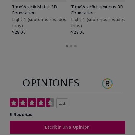
TimeWise® Matte 3D
TimeWise® Luminous 3D
Sk
Foundation
Foundation
De
es
Light 1​ (subtonos rosados
Light 1​ (subtonos rosados
fríos)
fríos)
$9
$28.00
$28.00
OPINIONES
4.4
5 Reseñas
Escribir Una Opinión