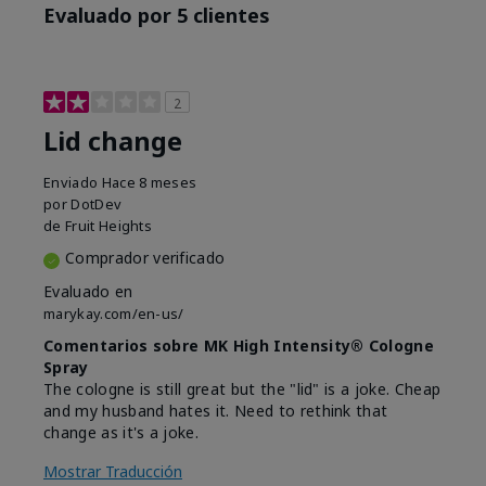
Evaluado por 5 clientes
2
Lid change
Enviado
Hace 8 meses
por
DotDev
de
Fruit Heights
Comprador verificado
Evaluado en
marykay.com/en-us/
Comentarios sobre MK High Intensity® Cologne
Spray
The cologne is still great but the "lid" is a joke. Cheap
and my husband hates it. Need to rethink that
change as it's a joke.
Mostrar Traducción