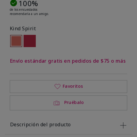
100%
de los encuestados
recomendaría a un amigo.
Kind Spirit
seleccionado
Out of stock
Out of stock
Envío estándar gratis en pedidos de $75 o más
Favoritos
Pruébalo
Descripción del producto