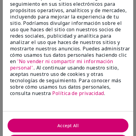
seguimiento en sus sitios electrónicos para
propósitos operativos, analíticos y de mercadeo,
incluyendo para mejorar la experiencia de tu
Más de $18 millones donados a nivel
sitio. Podríamos divulgar información sobre el
global desde 2008 para impulsar la
uso que haces del sitio con nuestros socios de
investigación contra el cáncer, erradicar
redes sociales, publicidad y analítica para
la violencia doméstica, promover el
analizar el uso que haces de nuestros sitios y
empoderamiento económico y
mostrarte nuestros anuncios. Puedes administrar
cómo usamos tus datos personales haciendo clic
transformar comunidades.
en
'No vender ni compartir mi información
personal'.
. Al continuar usando nuestro sitio,
aceptas nuestro uso de cookies y otras
tecnologías de seguimiento. Para conocer más
sobre cómo usamos tus datos personales,
consulta nuestra
Política de privacidad
.
Accept All