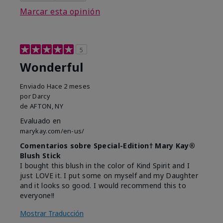
Marcar esta opinión
5
Wonderful
Enviado
Hace 2 meses
por
Darcy
de
AFTON, NY
Evaluado en
marykay.com/en-us/
Comentarios sobre Special-Edition† Mary Kay®
Blush Stick
I bought this blush in the color of Kind Spirit and I
just LOVE it. I put some on myself and my Daughter
and it looks so good. I would recommend this to
everyone!!
Mostrar Traducción