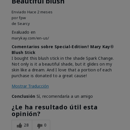
Beautiful blush
Enviado
Hace 2 meses
por
fpw
de
Searcy
Evaluado en
marykay.com/en-us/
Comentarios sobre Special-Edition† Mary Kay®
Blush Stick
I bought this blush stick in the shade Spark Change.
Not only is it a beautiful shade, but it glides on my
skin like a dream. And I love that a portion of each
purchase is donated to a great cause!
Mostrar Traducción
Conclusión
Sí, recomendaría a un amigo
¿Le ha resultado útil esta
opinión?
28
0