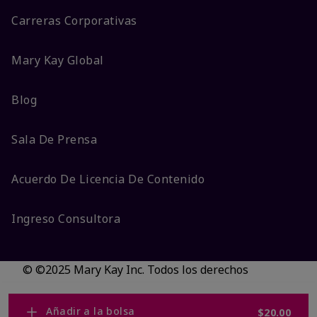
Carreras Corporativas
Mary Kay Global
Blog
Sala De Prensa
Acuerdo De Licencia De Contenido
Ingreso Consultora
© ©2025 Mary Kay Inc. Todos los derechos
reservados.
No vender/Preferencias de cookies
Añadir a la bolsa
$20.00
Código DSA/Queja al Código
Términos
Privacidad