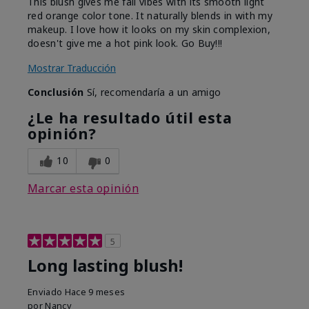
This blush gives me fall vibes with its smooth light
red orange color tone. It naturally blends in with my
makeup. I love how it looks on my skin complexion,
doesn't give me a hot pink look. Go Buy!!!
Mostrar Traducción
Conclusión
Sí, recomendaría a un amigo
¿Le ha resultado útil esta
opinión?
10
0
Marcar esta opinión
5
Long lasting blush!
Enviado
Hace 9 meses
por
Nancy