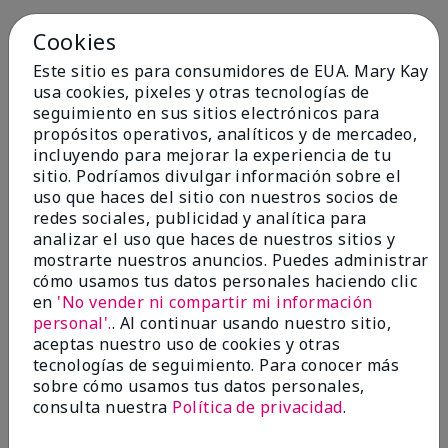
Cookies
1
Este sitio es para consumidores de EUA. Mary Kay
Not a favorite
usa cookies, pixeles y otras tecnologías de
seguimiento en sus sitios electrónicos para
Enviado
Hace 9 meses
propósitos operativos, analíticos y de mercadeo,
por
Bette B.
incluyendo para mejorar la experiencia de tu
de
Green Valley
sitio. Podríamos divulgar información sobre el
Comprador verificado
uso que haces del sitio con nuestros socios de
redes sociales, publicidad y analítica para
Evaluado en
analizar el uso que haces de nuestros sitios y
marykay.com/en-us/
mostrarte nuestros anuncios. Puedes administrar
Comentarios sobre Mary Kay Chromafusion®
cómo usamos tus datos personales haciendo clic
Blush
en
'No vender ni compartir mi información
The blush is hard to get used to - it goes on very
personal'.
. Al continuar usando nuestro sitio,
heavy and then needs to be softened. I think I will
aceptas nuestro uso de cookies y otras
stick with my old brand for now.
tecnologías de seguimiento. Para conocer más
Mostrar Traducción
sobre cómo usamos tus datos personales,
consulta nuestra
Política de privacidad
.
Conclusión
No, no recomendaría a un amigo