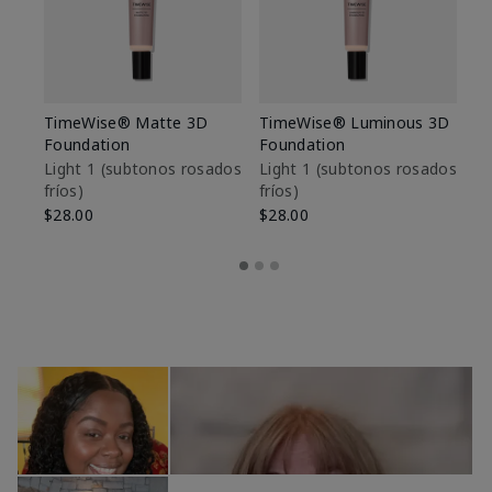
TimeWise® Matte 3D
TimeWise® Luminous 3D
Sk
Foundation
Foundation
De
es
Light 1​ (subtonos rosados
Light 1​ (subtonos rosados
fríos)
fríos)
$9
$28.00
$28.00