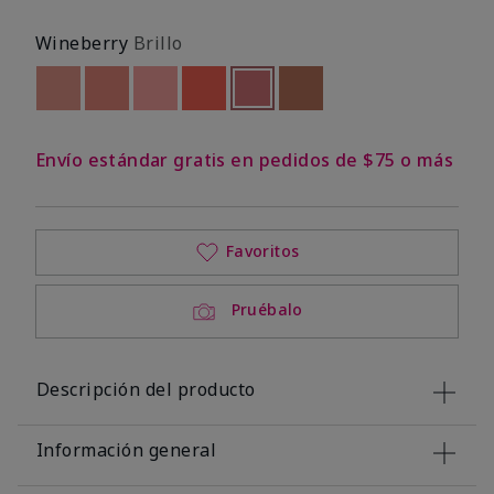
Wineberry
Brillo
Out of stock
Out of stock
Out of stock
Out of stock
seleccionado
Out of stock
Out of stock
Envío estándar gratis en pedidos de $75 o más
Favoritos
Pruébalo
Descripción del producto
Información general