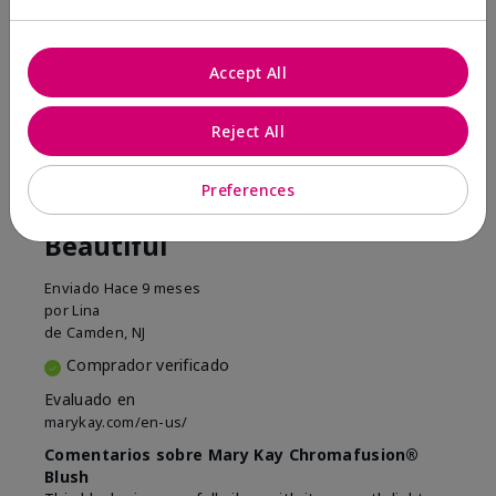
¿Le ha resultado útil esta
opinión?
Accept All
16
5
Marcar esta opinión
Reject All
Preferences
5
Beautiful
Enviado
Hace 9 meses
por
Lina
de
Camden, NJ
Comprador verificado
Evaluado en
marykay.com/en-us/
Comentarios sobre Mary Kay Chromafusion®
Blush