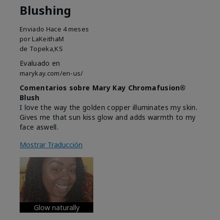
Blushing
Enviado
Hace 4 meses
por
LaKeithaM
de
Topeka,KS
Evaluado en
marykay.com/en-us/
Comentarios sobre Mary Kay Chromafusion®
Blush
I love the way the golden copper illuminates my skin.
Gives me that sun kiss glow and adds warmth to my
face aswell.
Mostrar Traducción
Glow naturally