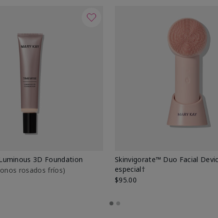
Luminous 3D Foundation
Skinvigorate™ Duo Facial Devic
especial†
btonos rosados fríos)
$95.00