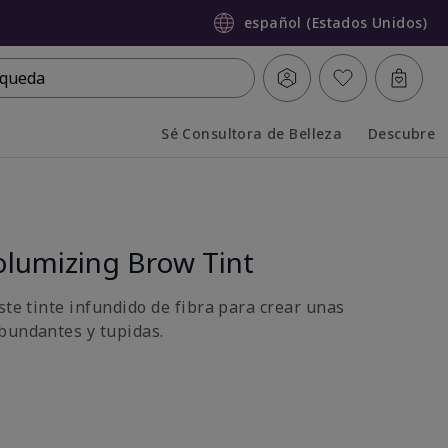
español (Estados Unidos)
queda
Sé Consultora de Belleza
Descubre
Collapsed
Expanded
lumizing Brow Tint
ste tinte infundido de fibra para crear unas
bundantes y tupidas.