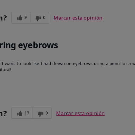
n?
9
0
Marcar esta opinión
ring eyebrows
n't want to look like I had drawn on eyebrows using a pencil or a
tural!
n?
17
0
Marcar esta opinión