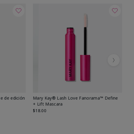
Next
e de edición
Mary Kay® Lash Love Fanorama™ Define
Ma
+ Lift Mascara
Ki
$18.00
$2