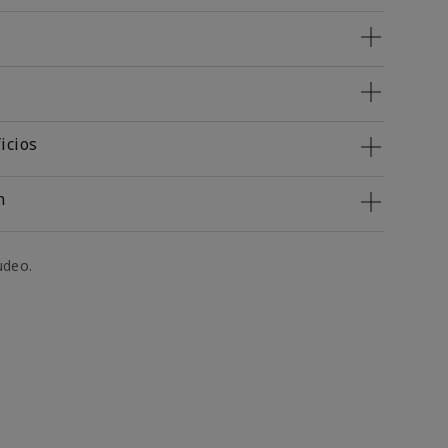
icios
n
udeo.