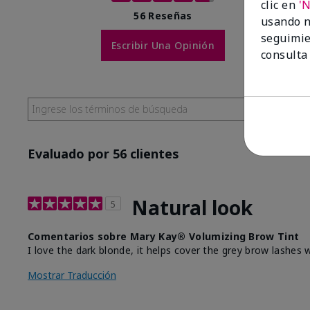
clic en
'
56 Reseñas
usando n
seguimie
Escribir Una Opinión
consulta
Evaluado por 56 clientes
Natural look
5
Comentarios sobre Mary Kay® Volumizing Brow Tint
I love the dark blonde, it helps cover the grey brow lashes
Mostrar Traducción