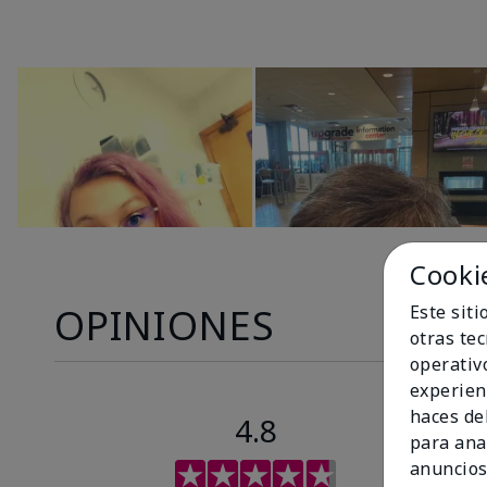
Cooki
OPINIONES
Este sit
otras te
operativ
experien
haces del
4.8
para ana
anuncios