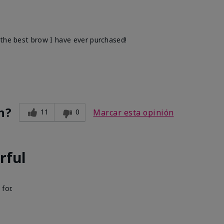
 the best brow I have ever purchased!
n?
11
0
Marcar esta opinión
rful
 for.