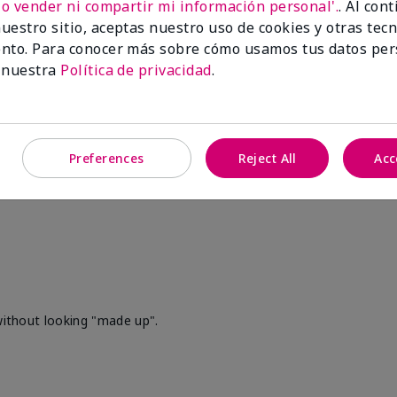
No vender ni compartir mi información personal'.
. Al con
de los encuestados
uestro sitio, aceptas nuestro uso de cookies y otras tec
recomendaría a un
nto. Para conocer más sobre cómo usamos tus datos per
amigo.
 nuestra
Política de privacidad
.
Preferences
Reject All
Acc
 without looking "made up".