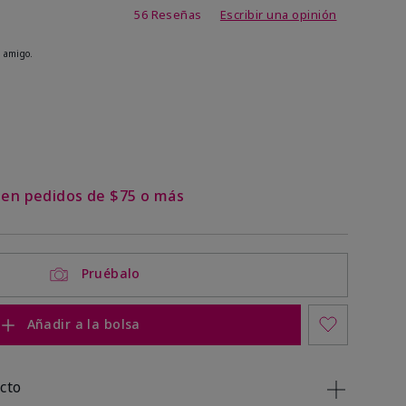
de 4,9 de 5
56 Reseñas
Escribir una opinión
 amigo.
ock
 of stock
s en pedidos de $75 o más
Pruébalo
Añadir a la bolsa
cto