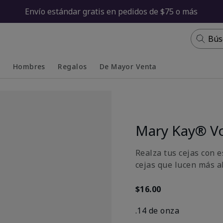
Envío estándar gratis en pedidos de $75 o más
Bús
s
Hombres
Regalos
De Mayor Venta
Collapsed
Expanded
Mary Kay® Vo
Realza tus cejas con e
cejas que lucen más a
$16.00
.14 de onza