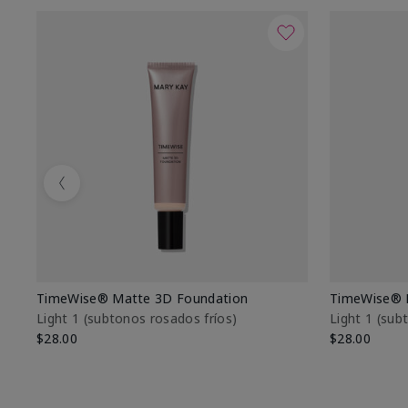
Previous
TimeWise® Matte 3D Foundation
TimeWise® 
Light 1​ (subtonos rosados fríos)
Light 1​ (su
$28.00
$28.00