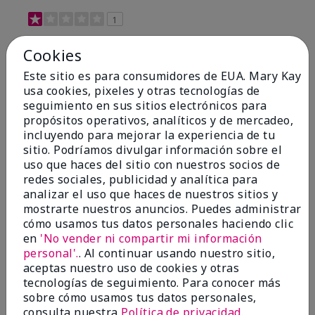
1
Colors???
Cookies
Enviado
Hace 15 días
Este sitio es para consumidores de EUA. Mary Kay
por
CNB
usa cookies, pixeles y otras tecnologías de
de
Salisbury
seguimiento en sus sitios electrónicos para
propósitos operativos, analíticos y de mercadeo,
Evaluado en
incluyendo para mejorar la experiencia de tu
marykay.com/en-us/
sitio. Podríamos divulgar información sobre el
Comentarios sobre Mary Kay Chromafusion®
uso que haces del sitio con nuestros socios de
Eye Shadow
redes sociales, publicidad y analítica para
Where on earth did all the colors go? Bring them
analizar el uso que haces de nuestros sitios y
back- especially granite!
mostrarte nuestros anuncios. Puedes administrar
cómo usamos tus datos personales haciendo clic
Mostrar Traducción
en
'No vender ni compartir mi información
Conclusión
No, no recomendaría a un amigo
personal'.
. Al continuar usando nuestro sitio,
aceptas nuestro uso de cookies y otras
¿Le ha resultado útil esta
tecnologías de seguimiento. Para conocer más
opinión?
sobre cómo usamos tus datos personales,
consulta nuestra
Política de privacidad
.