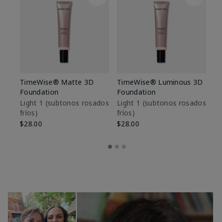
TimeWise® Matte 3D
TimeWise® Luminous 3D
Sk
Foundation
Foundation
De
es
Light 1​ (subtonos rosados
Light 1​ (subtonos rosados
fríos)
fríos)
$9
$28.00
$28.00