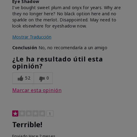
Eye Shadow
I've bought sweet plum and onyx for years. Why are
they no longer here? No black option here and no
sparkle on the merlot. Disappointed. May need to
look elsewhere for eyeshadow now.
Mostrar Traducción
Conclusión
No, no recomendaría a un amigo
¿Le ha resultado útil esta
opinión?
52
0
Marcar esta opinión
1
Terrible!
Enviado
Hace 2 meses