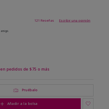
de 4,1 de 5
121 Reseñas
Escribir una opinión
 amigo.
ock
 of stock
s en pedidos de $75 o más
Pruébalo
Añadir a la bolsa