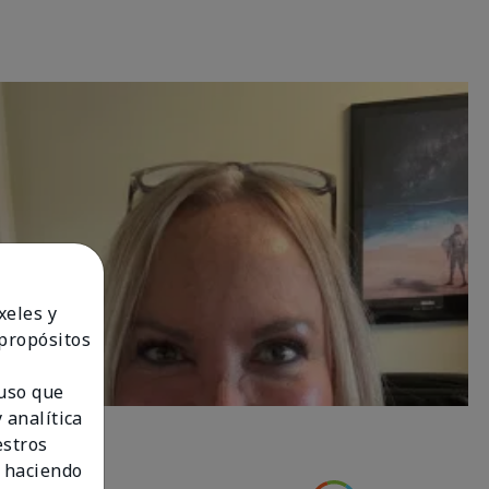
xeles y
 propósitos
 uso que
 analítica
estros
 haciendo