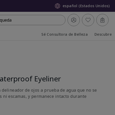
español (Estados Unidos)
queda
Sé Consultora de Belleza
Descubre
Collapsed
Expanded
terproof Eyeliner
n delineador de ojos a prueba de agua que no se
s ni escamas, y permanece intacto durante