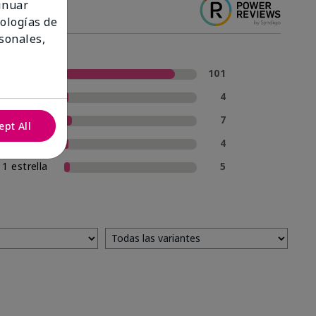
tinuar
nologías de
sonales,
5 estrellas
101
4 estrellas
4
3 estrellas
7
ept All
2 estrellas
4
1 estrella
5