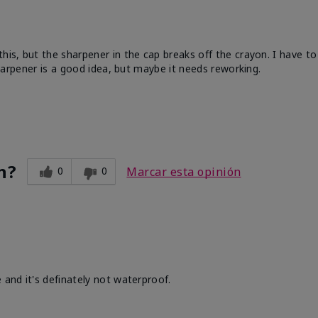
his, but the sharpener in the cap breaks off the crayon. I have to
 sharpener is a good idea, but maybe it needs reworking.
n?
0
0
Marcar esta opinión
 and it's definately not waterproof.