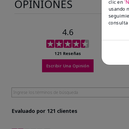
OPINIONES
clic en
'
usando n
seguimie
consulta
4.6
121 Reseñas
Escribir Una Opinión
Evaluado por 121 clientes