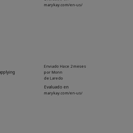
marykay.com/en-us/
Enviado
Hace 2 meses
applying
por
Monn
de
Laredo
Evaluado en
marykay.com/en-us/