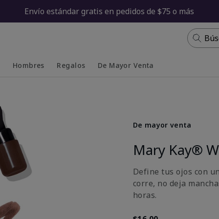
Envío estándar gratis en pedidos de $75 o más
Bús
s
Hombres
Regalos
De Mayor Venta
Collapsed
Expanded
De mayor venta
Mary Kay® Wa
Define tus ojos con u
corre, no deja mancha
horas.
$16.00