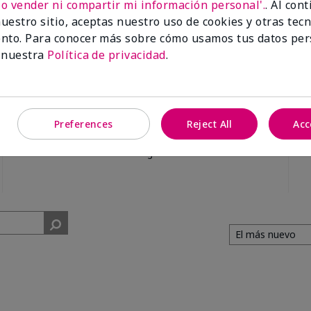
No vender ni compartir mi información personal'.
. Al con
uestro sitio, aceptas nuestro uso de cookies y otras tec
nto. Para conocer más sobre cómo usamos tus datos per
 nuestra
Política de privacidad
.
91%
Preferences
Reject All
Acc
de los encuestados
recomendaría a un
amigo.