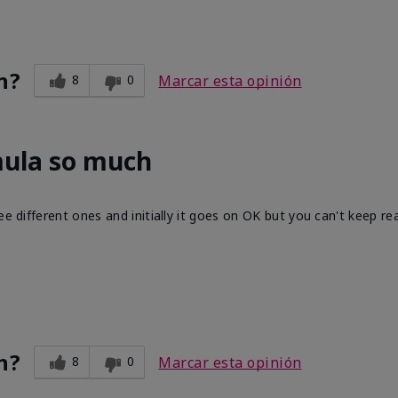
n?
8
0
Marcar esta opinión
mula so much
ee different ones and initially it goes on OK but you can't keep re
n?
8
0
Marcar esta opinión