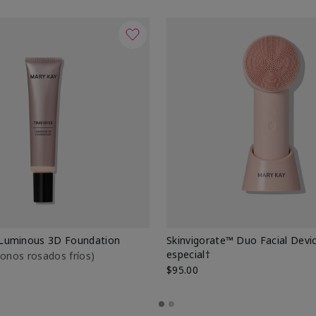
Luminous 3D Foundation
Skinvigorate™ Duo Facial Devic
especial†
btonos rosados fríos)
$95.00