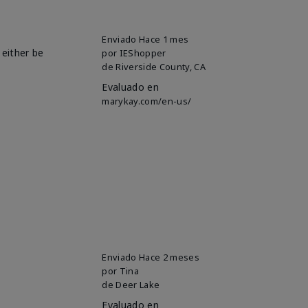
Enviado
Hace 1 mes
 either be
por
IEShopper
de
Riverside County, CA
Evaluado en
marykay.com/en-us/
Enviado
Hace 2 meses
por
Tina
de
Deer Lake
Evaluado en