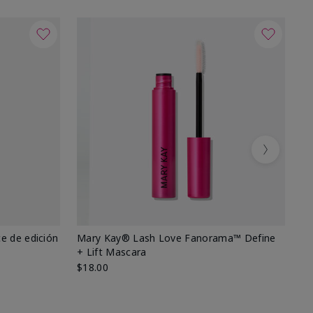
Next
e de edición
Mary Kay® Lash Love Fanorama™ Define
Ma
+ Lift Mascara
Ki
$18.00
$2