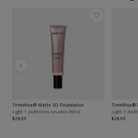
Previous
TimeWise® Matte 3D Foundation
TimeWise® 
Light 1​ (subtonos rosados fríos)
Light 1​ (su
$28.00
$28.00