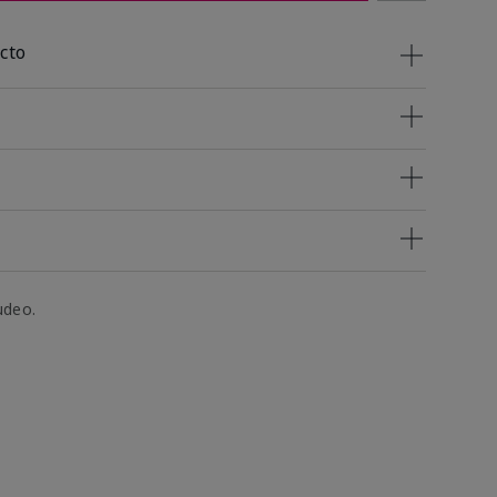
cto
udeo.