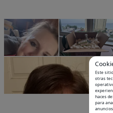
Cooki
Este sit
otras te
operativ
experien
haces del
para ana
anuncios