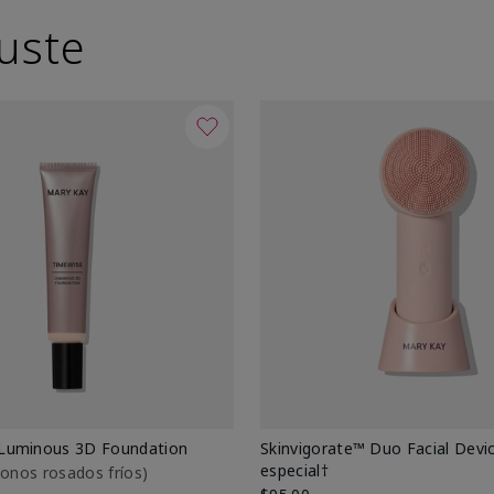
uste
Luminous 3D Foundation
Skinvigorate™ Duo Facial Devic
especial†
btonos rosados fríos)