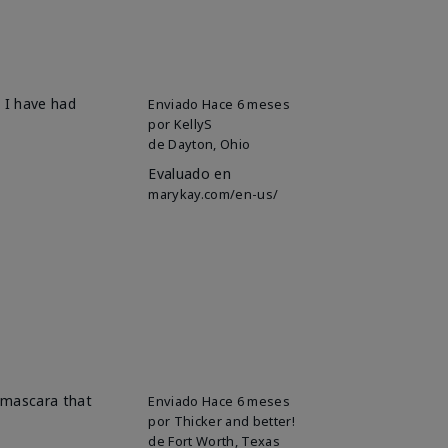
 I have had
Enviado
Hace 6 meses
por
KellyS
de
Dayton, Ohio
Evaluado en
marykay.com/en-us/
 mascara that
Enviado
Hace 6 meses
por
Thicker and better!
de
Fort Worth, Texas