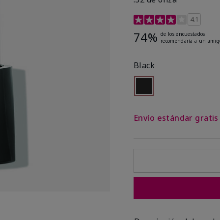
Calificación de clientes
4.1
74%
de los encuestados
recomendaría a un amig
Black
seleccionado
Out of stock
Envío estándar grati