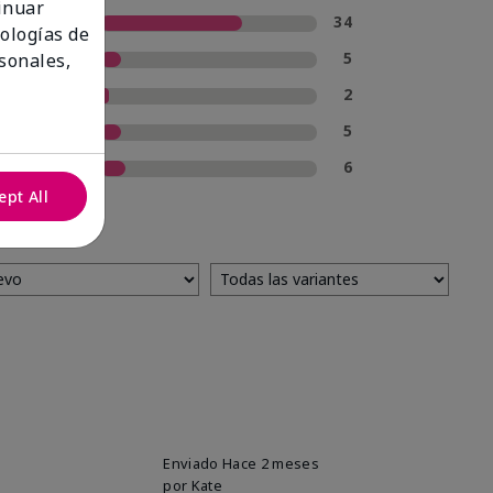
tinuar
5 estrellas
34
nologías de
4 estrellas
5
sonales,
3 estrellas
2
2 estrellas
5
1 estrella
6
ept All
Enviado
Hace 2 meses
por
Kate