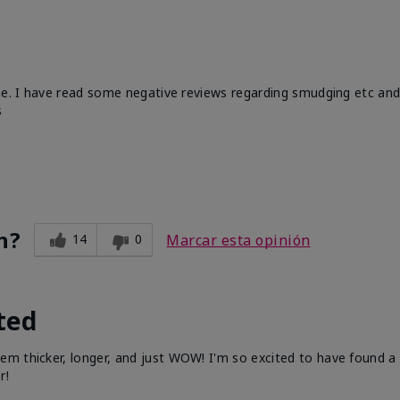
ume. I have read some negative reviews regarding smudging etc and
s
n?
14
0
Marcar esta opinión
ted
em thicker, longer, and just WOW! I'm so excited to have found a
r!