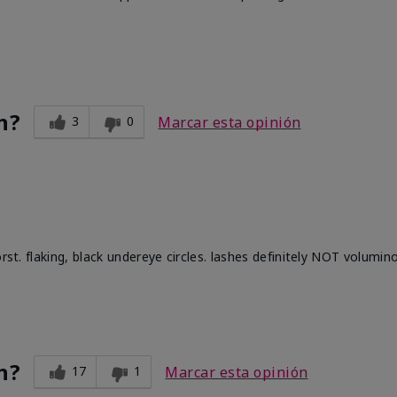
n?
3
0
Marcar esta opinión
rst. flaking, black undereye circles. lashes definitely NOT volumin
n?
17
1
Marcar esta opinión