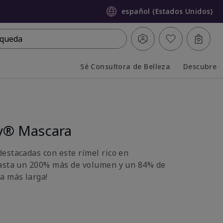
español (Estados Unidos)
queda
Sé Consultora de Belleza
Descubre
Collapsed
Expanded
ty® Mascara
estacadas con este rímel rico en
hasta un 200% más de volumen y un 84% de
a más larga!