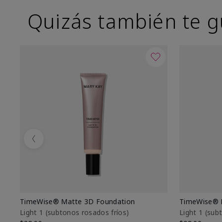
Quizás también te g
Previous
TimeWise® Matte 3D Foundation
TimeWise® 
Light 1​ (subtonos rosados fríos)
Light 1​ (su