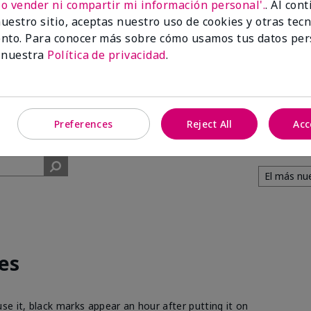
No vender ni compartir mi información personal'.
. Al con
uestro sitio, aceptas nuestro uso de cookies y otras tec
74%
nto. Para conocer más sobre cómo usamos tus datos per
 nuestra
Política de privacidad
.
de los encuestados
recomendaría a un
amigo.
Preferences
Reject All
Acc
es
e it, black marks appear an hour after putting it on