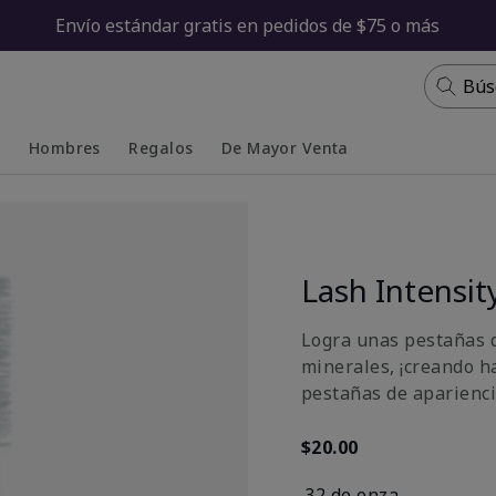
Envío estándar gratis en pedidos de $75 o más
Bús
s
Hombres
Regalos
De Mayor Venta
Collapsed
Expanded
Lash Intensi
Logra unas pestañas d
minerales, ¡creando 
pestañas de aparienci
$20.00
.32 de onza