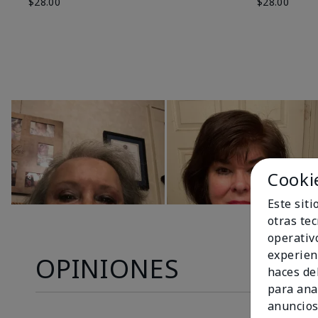
$28.00
$28.00
Cooki
Este sit
otras te
operativ
experien
OPINIONES
haces del
para ana
anuncios