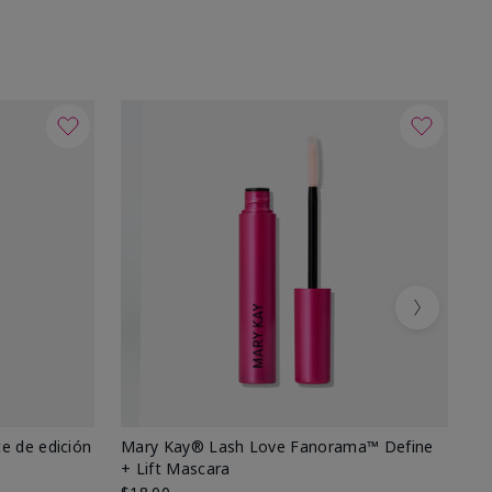
Next
e de edición
Mary Kay® Lash Love Fanorama™ Define
Ma
+ Lift Mascara
Ki