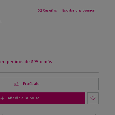
 de 5 de 5
52 Reseñas
Escribir una opinión
o.
s en pedidos de $75 o más
Pruébalo
Añadir a la bolsa