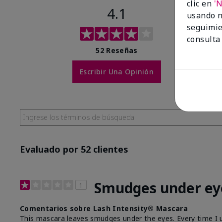
clic en
'
4.1
usando n
seguimie
consulta
52 Reseñas
Escribir Una Opinión
Evaluado por 52 clientes
Smudges under ey
1
Comentarios sobre Lash Intensity® Mascara
This mascara leaves smudges under the eyes. Every time I us