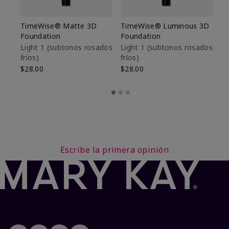
TimeWise® Matte 3D
TimeWise® Luminous 3D
Sk
Foundation
Foundation
De
es
Light 1​ (subtonos rosados
Light 1​ (subtonos rosados
fríos)
fríos)
$9
$28.00
$28.00
Escribe la primera opinión