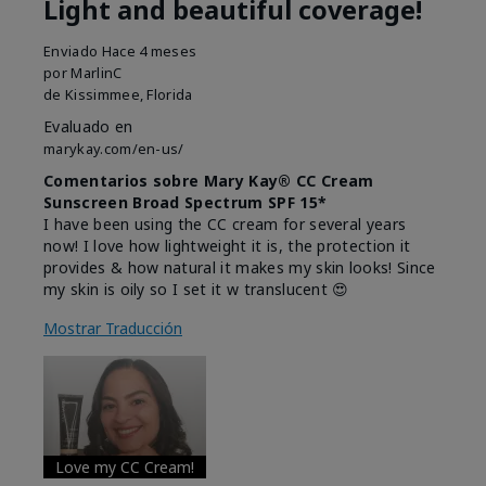
Light and beautiful coverage!
Enviado
Hace 4 meses
por
MarlinC
de
Kissimmee, Florida
Evaluado en
marykay.com/en-us/
Comentarios sobre Mary Kay® CC Cream
Sunscreen Broad Spectrum SPF 15*
I have been using the CC cream for several years
now! I love how lightweight it is, the protection it
provides & how natural it makes my skin looks! Since
my skin is oily so I set it w translucent 😍
Mostrar Traducción
Love my CC Cream!