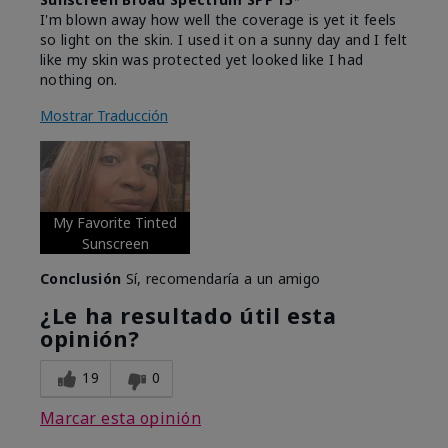
I'm blown away how well the coverage is yet it feels
so light on the skin. I used it on a sunny day and I felt
like my skin was protected yet looked like I had
nothing on.
Mostrar Traducción
My Favorite Tinted
Sunscreen
Conclusión
Sí, recomendaría a un amigo
¿Le ha resultado útil esta
opinión?
19
0
Marcar esta opinión