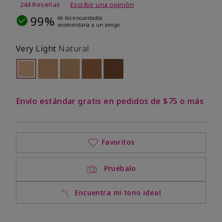
244 Reseñas
Escribir una opinión
99%
de los encuestados
recomendaría a un amigo.
Very Light
Natural
seleccionado
Out of stock
Out of stock
Out of stock
Out of stock
Out of stock
Envío estándar gratis en pedidos de $75 o más
Favoritos
Pruébalo
Encuentra mi tono ideal