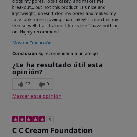
clogs my pores, looks cakey, and makes me
breakout... but not this product. It's nice and
lightweight, doesn't clog my pores and makes my
face look more glowing than cakey! It matches my
skin so well that it almost looks like I have nothing
on. Highly recommend!
Mostrar Traducción
Conclusión
Sí, recomendaría a un amigo
¿Le ha resultado útil esta
opinión?
22
0
Marcar esta opinión
5
C C Cream Foundation