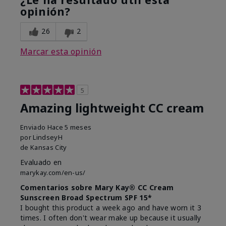
opinión?
26
2
Marcar esta opinión
5
Amazing lightweight CC cream
Enviado
Hace 5 meses
por
LindseyH
de
Kansas City
Evaluado en
marykay.com/en-us/
Comentarios sobre Mary Kay® CC Cream
Sunscreen Broad Spectrum SPF 15*
I bought this product a week ago and have worn it 3
times. I often don't wear make up because it usually