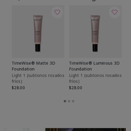
TimeWise® Matte 3D
TimeWise® Luminous 3D
Sk
Foundation
Foundation
De
es
Light 1​ (subtonos rosados
Light 1​ (subtonos rosados
fríos)
fríos)
$9
$28.00
$28.00