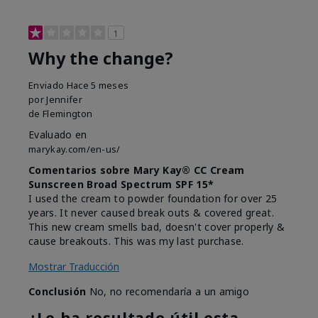
1
Why the change?
Enviado
Hace 5 meses
por
Jennifer
de
Flemington
Evaluado en
marykay.com/en-us/
Comentarios sobre Mary Kay® CC Cream
Sunscreen Broad Spectrum SPF 15*
I used the cream to powder foundation for over 25
years. It never caused break outs & covered great.
This new cream smells bad, doesn't cover properly &
cause breakouts. This was my last purchase.
Mostrar Traducción
Conclusión
No, no recomendaría a un amigo
¿Le ha resultado útil esta