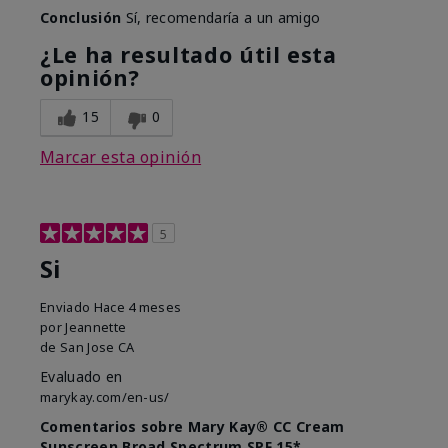
Conclusión
Sí, recomendaría a un amigo
¿Le ha resultado útil esta
opinión?
15
0
Marcar esta opinión
5
Si
Enviado
Hace 4 meses
por
Jeannette
de
San Jose CA
Evaluado en
marykay.com/en-us/
Comentarios sobre Mary Kay® CC Cream
Sunscreen Broad Spectrum SPF 15*