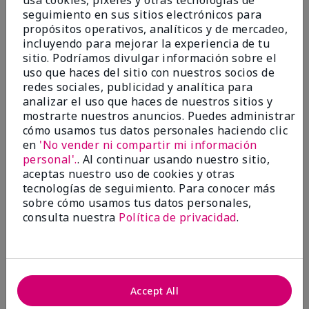
usa cookies, pixeles y otras tecnologías de
Excellent
seguimiento en sus sitios electrónicos para
propósitos operativos, analíticos y de mercadeo,
Enviado
Hace 4 meses
incluyendo para mejorar la experiencia de tu
por
Coverly
sitio. Podríamos divulgar información sobre el
de
Columbia Missouri
uso que haces del sitio con nuestros socios de
Evaluado en
redes sociales, publicidad y analítica para
marykay.com/en-us/
analizar el uso que haces de nuestros sitios y
mostrarte nuestros anuncios. Puedes administrar
Comentarios sobre Mary Kay® CC Cream
cómo usamos tus datos personales haciendo clic
Sunscreen Broad Spectrum SPF 15*
I have been wearing the cc cream for 8 years now. I
en
'No vender ni compartir mi información
absolutely love it. Its not cakey it's not heavy and it
personal'.
. Al continuar usando nuestro sitio,
blends effortlessly. I get compliments all the time.
aceptas nuestro uso de cookies y otras
10/10 I definitely recommend.
tecnologías de seguimiento. Para conocer más
sobre cómo usamos tus datos personales,
Mostrar Traducción
consulta nuestra
Política de privacidad
.
Accept All
Walking in victory