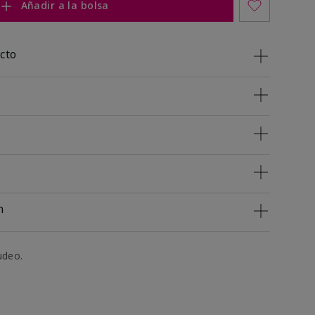
Añadir a la bolsa
cto
n
udeo.