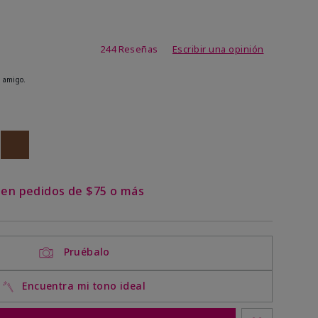
de 3,7 de 5
244 Reseñas
Escribir una opinión
 amigo.
ock
 of stock
Out of stock
s en pedidos de $75 o más
Pruébalo
Encuentra mi tono ideal