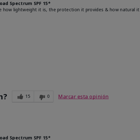
oad Spectrum SPF 15*
e how lightweight it is, the protection it provides & how natural 
n?
15
0
Marcar esta opinión
oad Spectrum SPF 15*