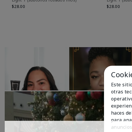
$28.00
$28.00
Cooki
Este sit
otras te
operativ
experien
haces del
para ana
anuncios