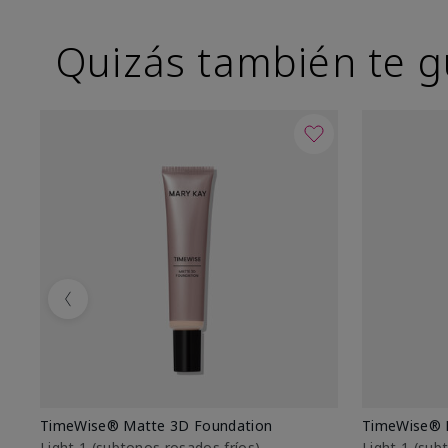
Quizás también te g
Previous
TimeWise® Matte 3D Foundation
TimeWise® 
Light 1​ (subtonos rosados fríos)
Light 1​ (su