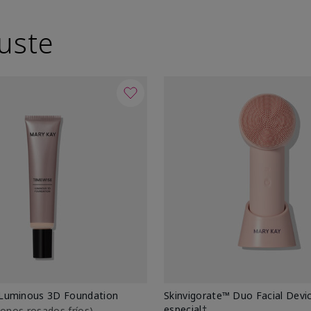
uste
Luminous 3D Foundation
Skinvigorate™ Duo Facial Devic
especial†
btonos rosados fríos)