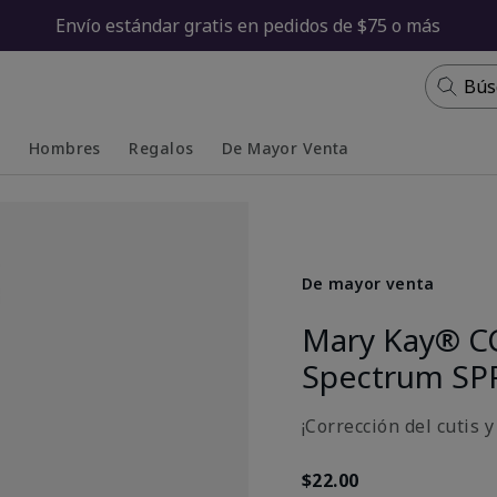
Envío estándar gratis en pedidos de $75 o más
Bús
s
Hombres
Regalos
De Mayor Venta
Collapsed
Expanded
De mayor venta
Mary Kay® C
Spectrum SP
¡Corrección del cutis 
$22.00