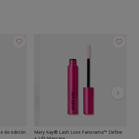
Next
e de edición
Mary Kay® Lash Love Fanorama™ Define
Ma
+ Lift Mascara
Ki