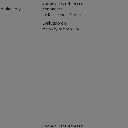
Enviado
Hace 4 meses
it makes my
por
MarlinC
de
Kissimmee, Florida
Evaluado en
marykay.com/en-us/
Enviado
Hace 4 meses