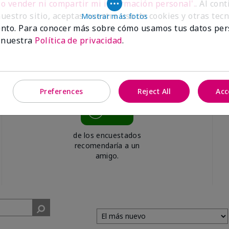
No vender ni compartir mi información personal'.
. Al con
uestro sitio, aceptas nuestro uso de cookies y otras tec
Mostrar más fotos
nto. Para conocer más sobre cómo usamos tus datos per
 nuestra
Política de privacidad
.
Preferences
Reject All
Acc
99%
de los encuestados
recomendaría a un
amigo.