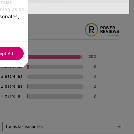
tinuar
nologías de
sonales,
ept All
5 estrellas
232
4 estrellas
8
3 estrellas
0
2 estrellas
2
1 estrella
2