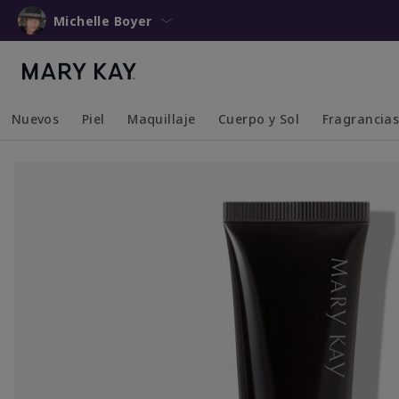
Michelle Boyer
Nuevos
Piel
Maquillaje
Cuerpo y Sol
Fragrancia
Collapsed
Expanded
Collapsed
Expanded
Collapsed
Expanded
Collapsed
Expanded