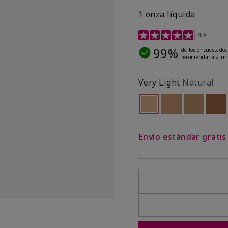
1 onza líquida
Calificación de clientes 
4.9
99%
de los encuestados
recomendaría a un
Very Light
Natural
seleccionado
Out of stock
Out of stock
Out of st
Out
Envío estándar grati