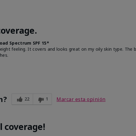
coverage.
oad Spectrum SPF 15*
weight feeling. It covers and looks great on my oily skin type. The
hes.
n?
22
1
Marcar esta opinión
l coverage!