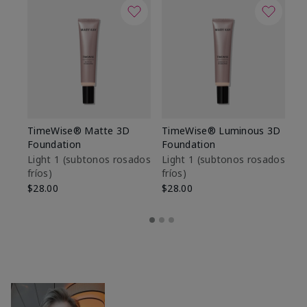
TimeWise® Matte 3D
TimeWise® Luminous 3D
Sk
Foundation
Foundation
De
es
Light 1​ (subtonos rosados
Light 1​ (subtonos rosados
fríos)
fríos)
$9
$28.00
$28.00