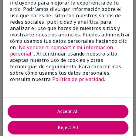
incluyendo para mejorar la experiencia de tu
Enviado
Hace 10 meses
sitio. Podríamos divulgar información sobre el
por
Sharon
uso que haces del sitio con nuestros socios de
de
Summerville, SC
redes sociales, publicidad y analítica para
Comprador verificado
analizar el uso que haces de nuestros sitios y
mostrarte nuestros anuncios. Puedes administrar
Evaluado en
cómo usamos tus datos personales haciendo clic
marykay.com/en-us/
en
'No vender ni compartir mi información
Comentarios sobre Mary Kay® Essential Brush
personal'.
. Al continuar usando nuestro sitio,
Collection
aceptas nuestro uso de cookies y otras
I Love the Awesomeness these Brushes do! Appling
tecnologías de seguimiento. Para conocer más
your make-up on my face fills so Great. And Looks so
sobre cómo usamos tus datos personales,
smooth and Beautiful!
consulta nuestra
Política de privacidad
.
Mostrar Traducción
Accept All
Mary Kay Products
Make-up Brushes
Reject All