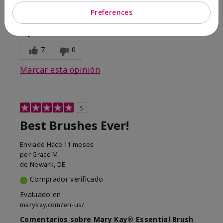
Conclusión
Sí, recomendaría a un amigo
Preferences
¿Le ha resultado útil esta
opinión?
7
0
Marcar esta opinión
5
Best Brushes Ever!
Enviado
Hace 11 meses
por
Grace M.
de
Newark, DE
Comprador verificado
Evaluado en
marykay.com/en-us/
Comentarios sobre Mary Kay® Essential Brush