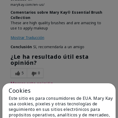
marykay.com/en-us/
Comentarios sobre Mary Kay® Essential Brush
Collection
These are high quality brushes and are amazing to
use to apply makeup
Mostrar Traducción
Conclusión
Sí, recomendaría a un amigo
¿Le ha resultado útil esta
opinión?
5
0
Marcar esta opinión
Cookies
Este sitio es para consumidores de EUA. Mary Kay
usa cookies, pixeles y otras tecnologías de
5
seguimiento en sus sitios electrónicos para
Best Make-up Brushes Ever
propósitos operativos, analíticos y de mercadeo,