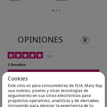
OPINIONES
5.0
2 Reseñas
Escribir Una Opinión
Cookies
Este sitio es para consumidores de EUA. Mary Kay
100%
usa cookies, pixeles y otras tecnologías de
seguimiento en sus sitios electrónicos para
de los encuestados recomendaría a un amigo.
propósitos operativos, analíticos y de mercadeo,
incluyendo para mejorar la experiencia de tu