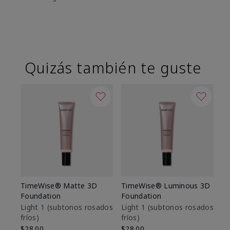
Quizás también te guste
TimeWise® Matte 3D
TimeWise® Luminous 3D
Sk
Foundation
Foundation
De
es
Light 1​ (subtonos rosados
Light 1​ (subtonos rosados
fríos)
fríos)
$9
$28.00
$28.00