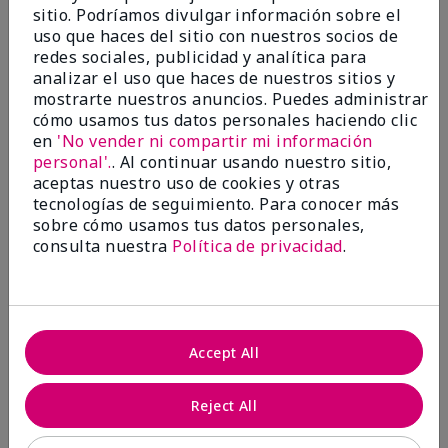
5 estrellas
2
sitio. Podríamos divulgar información sobre el
uso que haces del sitio con nuestros socios de
4 estrellas
0
redes sociales, publicidad y analítica para
3 estrellas
0
analizar el uso que haces de nuestros sitios y
mostrarte nuestros anuncios. Puedes administrar
2 estrellas
0
cómo usamos tus datos personales haciendo clic
en
'No vender ni compartir mi información
1 estrella
0
personal'.
. Al continuar usando nuestro sitio,
aceptas nuestro uso de cookies y otras
tecnologías de seguimiento. Para conocer más
sobre cómo usamos tus datos personales,
consulta nuestra
Política de privacidad
.
Evaluado por 2 clientes
Accept All
5
Reject All
MK completion sponge