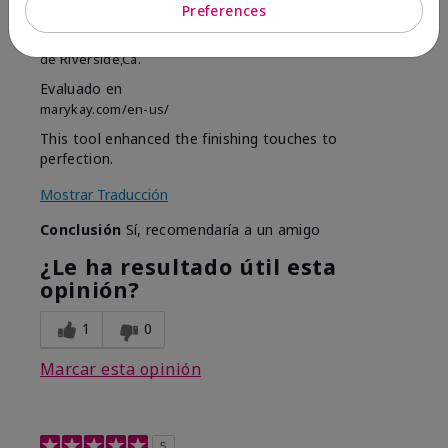
Preferences
Enviado
Hace 1 mes
por
Shirley "Girl"
de
Riverside,Ca.
Evaluado en
marykay.com/en-us/
This tool enhanced the finishing touches to
perfection.
Mostrar Traducción
Conclusión
Sí, recomendaría a un amigo
¿Le ha resultado útil esta
opinión?
1
0
Marcar esta opinión
5