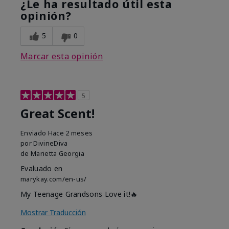
¿Le ha resultado útil esta
opinión?
5
0
Marcar esta opinión
5
Great Scent!
Enviado
Hace 2 meses
por
DivineDiva
de
Marietta Georgia
Evaluado en
marykay.com/en-us/
My Teenage Grandsons Love it!🔥
Mostrar Traducción