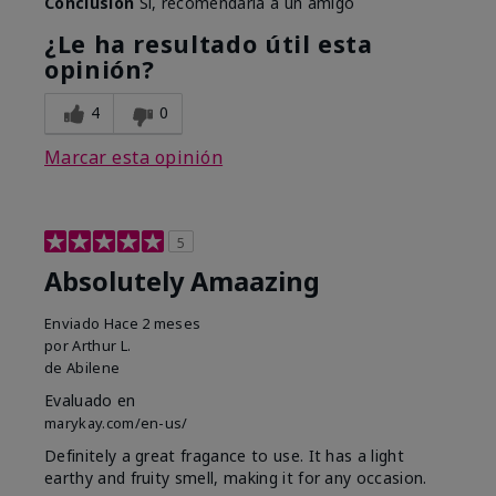
Conclusión
Sí, recomendaría a un amigo
¿Le ha resultado útil esta
opinión?
4
0
Marcar esta opinión
5
Absolutely Amaazing
Enviado
Hace 2 meses
por
Arthur L.
de
Abilene
Evaluado en
marykay.com/en-us/
Definitely a great fragance to use. It has a light
earthy and fruity smell, making it for any occasion.