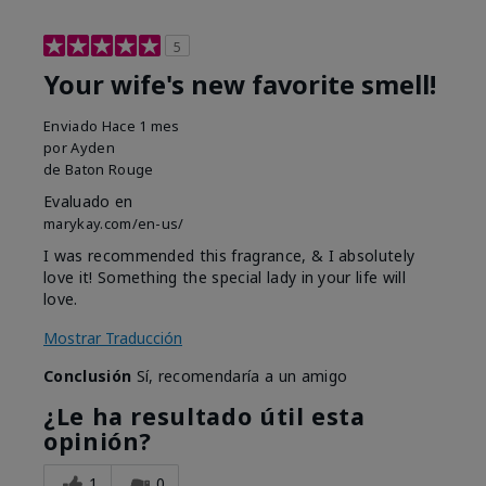
5
Your wife's new favorite smell!
Enviado
Hace 1 mes
por
Ayden
de
Baton Rouge
Evaluado en
marykay.com/en-us/
I was recommended this fragrance, & I absolutely
love it! Something the special lady in your life will
love.
Mostrar Traducción
Conclusión
Sí, recomendaría a un amigo
¿Le ha resultado útil esta
opinión?
1
0