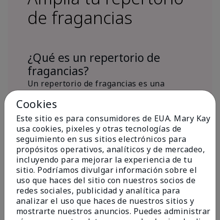
de fragancias
¿Qué es un repertorio de
fragancias?
Un repertorio de fragancias es una
colección personalizada de aromas para
Cookies
diferentes ocasiones, estados de ánimo
Este sitio es para consumidores de EUA. Mary Kay
y/o temporadas.
usa cookies, pixeles y otras tecnologías de
¿Dónde encaja la fragancia Mary
seguimiento en sus sitios electrónicos para
Kay® True Optimism™ Eau de
propósitos operativos, analíticos y de mercadeo,
Parfum?
incluyendo para mejorar la experiencia de tu
sitio. Podríamos divulgar información sobre el
uso que haces del sitio con nuestros socios de
redes sociales, publicidad y analítica para
analizar el uso que haces de nuestros sitios y
mostrarte nuestros anuncios. Puedes administrar