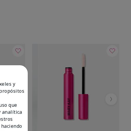
xeles y
 propósitos
Next
 uso que
 analítica
estros
 haciendo