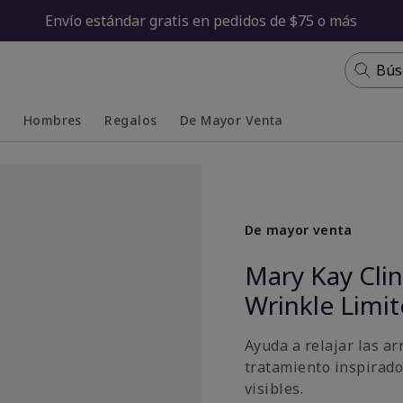
Envío estándar gratis en pedidos de $75 o más
Bús
s
Hombres
Regalos
De Mayor Venta
Collapsed
Expanded
De mayor venta
Mary Kay Cli
Wrinkle Limi
Ayuda a relajar las ar
tratamiento inspirado
visibles.