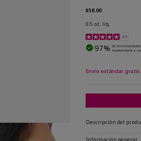
$58.00
0.5 oz. líq.
Calificación de clientes 
4.9
97%
de los encuestados
recomendaría a un
Envío estándar grati
Descripción del produ
Información general