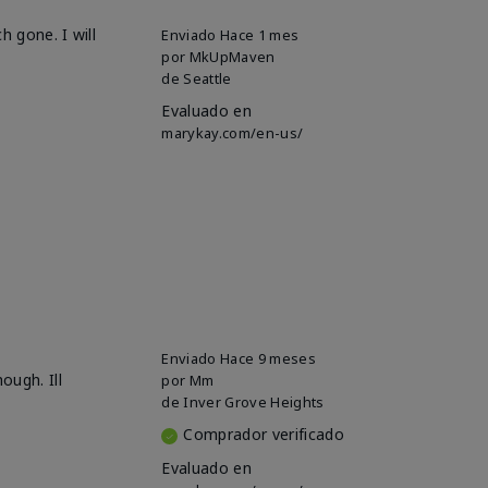
h gone. I will
Enviado
Hace 1 mes
por
MkUpMaven
de
Seattle
Evaluado en
marykay.com/en-us/
Enviado
Hace 9 meses
ough. Ill
por
Mm
de
Inver Grove Heights
Comprador verificado
Evaluado en