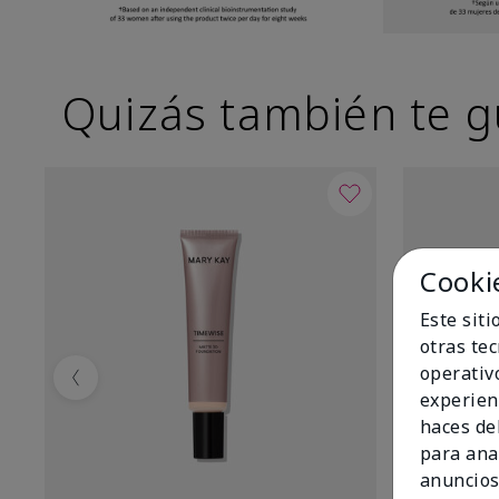
Quizás también te g
Cooki
Este sit
otras te
operativ
Previous
experien
haces del
para ana
anuncios