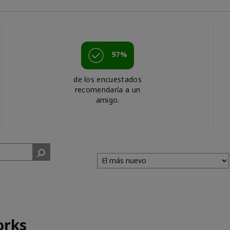
97%
de los encuestados
recomendaría a un
amigo.
orks