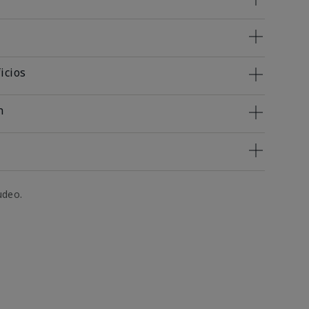
icios
n
udeo.