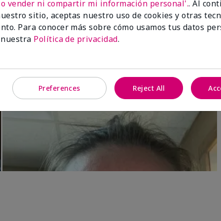
No vender ni compartir mi información personal'.
. Al con
Luminous 3D Foundation
Skinvigorate™ Duo Facial Devic
uestro sitio, aceptas nuestro uso de cookies y otras tec
especial†
btonos rosados fríos)
nto. Para conocer más sobre cómo usamos tus datos per
$95.00
 nuestra
Política de privacidad
.
Preferences
Reject All
Acc