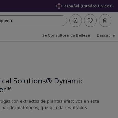
español (Estados Unidos)
queda
Sé Consultora de Belleza
Descubre
Collapsed
Expanded
nical Solutions® Dynamic
ter™
rugas con extractos de plantas efectivos en este
 por dermatólogos, que brinda resultados