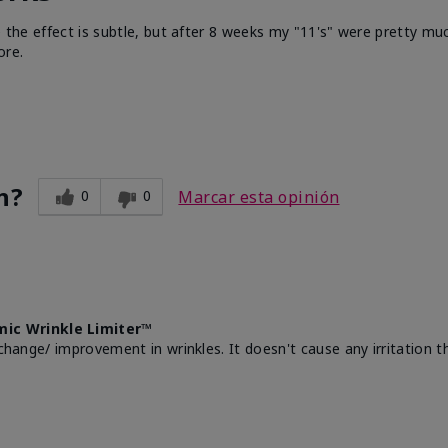
e the effect is subtle, but after 8 weeks my "11's" were pretty muc
ore.
n?
0
0
Marcar esta opinión
mic Wrinkle Limiter™
change/ improvement in wrinkles. It doesn't cause any irritation th