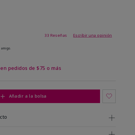
de 4,9 de 5
33 Reseñas
Escribir una opinión
 amigo.
s en pedidos de $75 o más
Añadir a la bolsa
cto