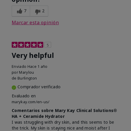
7
2
Marcar esta opinión
5
Very helpful
Enviado
Hace 1 año
por
Marylou
de
Burlington
Comprador verificado
Evaluado en
marykay.com/en-us/
Comentarios sobre Mary Kay Clinical Solutions®
HA + Ceramide Hydrator
I was struggling with dry skin, and this seems to be
the trick. My skin is staying nice and moist after I