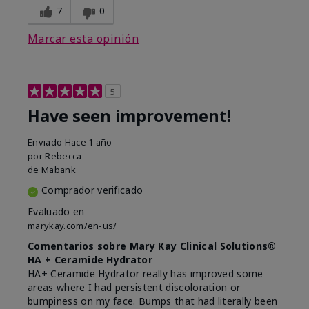
7
0
Marcar esta opinión
5
Have seen improvement!
Enviado
Hace 1 año
por
Rebecca
de
Mabank
Comprador verificado
Evaluado en
marykay.com/en-us/
Comentarios sobre Mary Kay Clinical Solutions®
HA + Ceramide Hydrator
HA+ Ceramide Hydrator really has improved some
areas where I had persistent discoloration or
bumpiness on my face. Bumps that had literally been