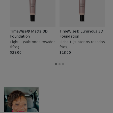
TimeWise® Matte 3D
TimeWise® Luminous 3D
Sk
Foundation
Foundation
De
es
Light 1​ (subtonos rosados
Light 1​ (subtonos rosados
fríos)
fríos)
$9
$28.00
$28.00