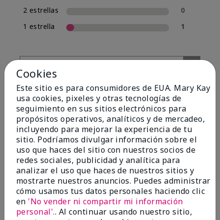
2 estrellas
0
1 estrella
1
Cookies
Este sitio es para consumidores de EUA. Mary Kay
usa cookies, pixeles y otras tecnologías de
seguimiento en sus sitios electrónicos para
propósitos operativos, analíticos y de mercadeo,
incluyendo para mejorar la experiencia de tu
Evaluado por 13 clientes
sitio. Podríamos divulgar información sobre el
uso que haces del sitio con nuestros socios de
redes sociales, publicidad y analítica para
analizar el uso que haces de nuestros sitios y
5
mostrarte nuestros anuncios. Puedes administrar
Yeh! I really works
cómo usamos tus datos personales haciendo clic
en
'No vender ni compartir mi información
Enviado
Hace 4 meses
personal'.
. Al continuar usando nuestro sitio,
por
Char