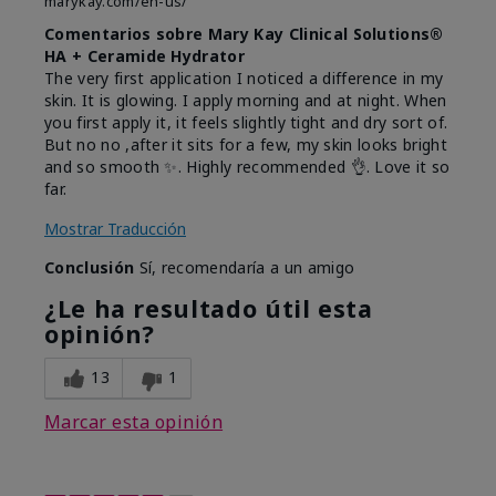
marykay.com/en-us/
Comentarios sobre Mary Kay Clinical Solutions®
HA + Ceramide Hydrator
The very first application I noticed a difference in my
skin. It is glowing. I apply morning and at night. When
you first apply it, it feels slightly tight and dry sort of.
But no no ,after it sits for a few, my skin looks bright
and so smooth ✨️. Highly recommended 👌. Love it so
far.
Mostrar Traducción
Conclusión
Sí, recomendaría a un amigo
¿Le ha resultado útil esta
opinión?
13
1
Marcar esta opinión