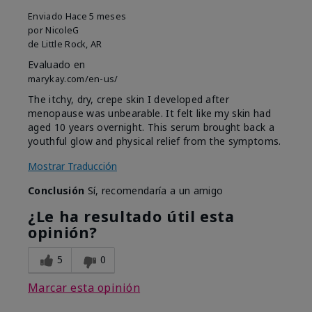
Enviado
Hace 5 meses
por
NicoleG
de
Little Rock, AR
Evaluado en
marykay.com/en-us/
The itchy, dry, crepe skin I developed after
menopause was unbearable. It felt like my skin had
aged 10 years overnight. This serum brought back a
youthful glow and physical relief from the symptoms.
Mostrar Traducción
Conclusión
Sí, recomendaría a un amigo
¿Le ha resultado útil esta
opinión?
5
0
Marcar esta opinión