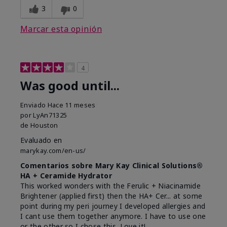
3
0
Marcar esta opinión
4
Was good until...
Enviado
Hace 11 meses
por
LyAn71325
de
Houston
Evaluado en
marykay.com/en-us/
Comentarios sobre Mary Kay Clinical Solutions®
HA + Ceramide Hydrator
This worked wonders with the Ferulic + Niacinamide
Brightener (applied first) then the HA+ Cer... at some
point during my peri journey I developed allergies and
I cant use them together anymore. I have to use one
or the other so I chose this. Love it!