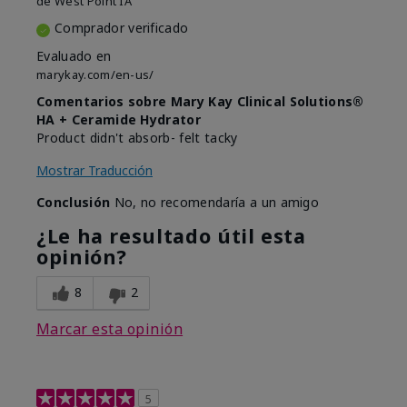
de
West Point IA
Comprador verificado
Evaluado en
marykay.com/en-us/
Comentarios sobre Mary Kay Clinical Solutions®
HA + Ceramide Hydrator
Product didn't absorb- felt tacky
Mostrar Traducción
Conclusión
No, no recomendaría a un amigo
¿Le ha resultado útil esta
opinión?
8
2
Marcar esta opinión
5