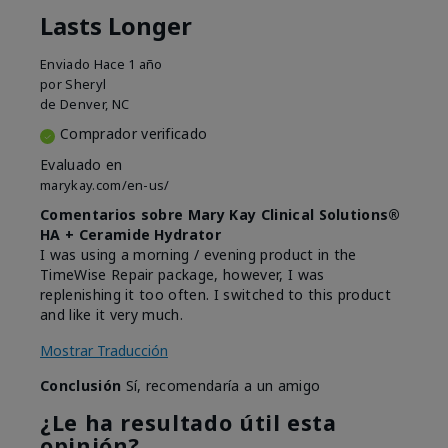
Lasts Longer
Enviado
Hace 1 año
por
Sheryl
de
Denver, NC
Comprador verificado
Evaluado en
marykay.com/en-us/
Comentarios sobre Mary Kay Clinical Solutions®
HA + Ceramide Hydrator
I was using a morning / evening product in the
TimeWise Repair package, however, I was
replenishing it too often. I switched to this product
and like it very much.
Mostrar Traducción
Conclusión
Sí, recomendaría a un amigo
¿Le ha resultado útil esta
opinión?