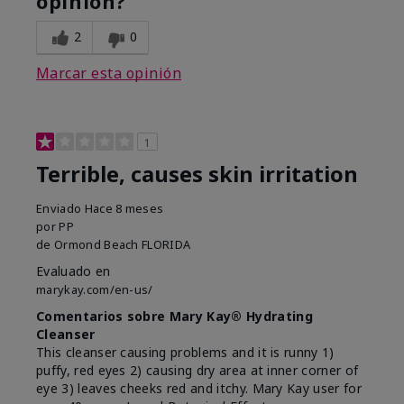
opinión?
2
0
Marcar esta opinión
1
Terrible, causes skin irritation
Enviado
Hace 8 meses
por
PP
de
Ormond Beach FLORIDA
Evaluado en
marykay.com/en-us/
Comentarios sobre Mary Kay® Hydrating
Cleanser
This cleanser causing problems and it is runny 1)
puffy, red eyes 2) causing dry area at inner corner of
eye 3) leaves cheeks red and itchy. Mary Kay user for