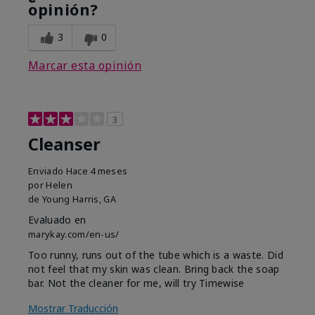
opinión?
3
0
Marcar esta opinión
3
Cleanser
Enviado
Hace 4 meses
por
Helen
de
Young Harris, GA
Evaluado en
marykay.com/en-us/
Too runny, runs out of the tube which is a waste. Did
not feel that my skin was clean. Bring back the soap
bar. Not the cleaner for me, will try Timewise
Mostrar Traducción