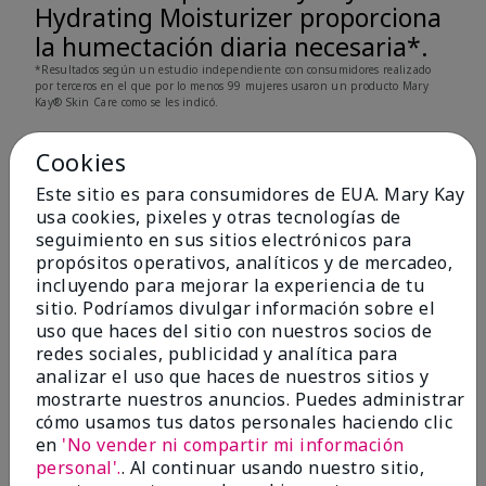
Hydrating Moisturizer proporciona
la humectación diaria necesaria*.
*Resultados según un estudio independiente con consumidores realizado
por terceros en el que por lo menos 99 mujeres usaron un producto Mary
Kay® Skin Care como se les indicó.
Cookies
Este sitio es para consumidores de EUA. Mary Kay
usa cookies, pixeles y otras tecnologías de
Quizás también te guste
seguimiento en sus sitios electrónicos para
propósitos operativos, analíticos y de mercadeo,
incluyendo para mejorar la experiencia de tu
sitio. Podríamos divulgar información sobre el
uso que haces del sitio con nuestros socios de
redes sociales, publicidad y analítica para
analizar el uso que haces de nuestros sitios y
mostrarte nuestros anuncios. Puedes administrar
cómo usamos tus datos personales haciendo clic
en
'No vender ni compartir mi información
personal'.
. Al continuar usando nuestro sitio,