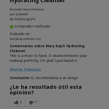
Hydrating Cleanser
Enviado
Hace 9 meses
por
DottieM
de
Pittsburgh,PA
Comprador verificado
Evaluado en
marykay.com/en-us/
Comentarios sobre Mary Kay® Hydrating
Cleanser
This is a must to have. It cleans/removes your
makeup perfectly. I'm glad I purchased it.
Mostrar Traducción
Conclusión
Sí, recomendaría a un amigo
¿Le ha resultado útil esta
opinión?
2
1