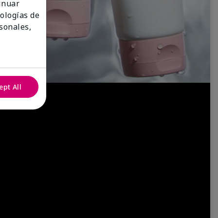
tinuar
nologías de
sonales,
ept All