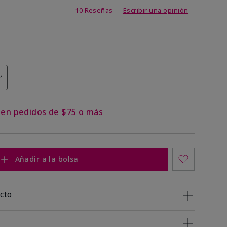
 de 5 de 5
10 Reseñas
Escribir una opinión
s en pedidos de $75 o más
Añadir a la bolsa
cto