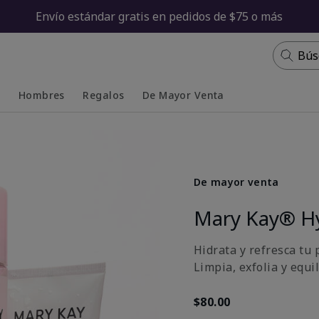
Envío estándar gratis en pedidos de $75 o más
Bús
s
Hombres
Regalos
De Mayor Venta
Collapsed
Expanded
De mayor venta
Mary Kay® H
Hidrata y refresca tu p
Limpia, exfolia y equi
$80.00