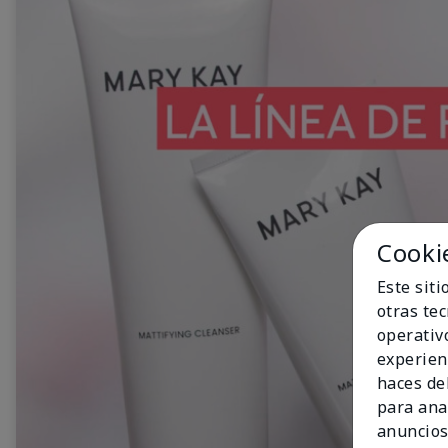
Cooki
Este sit
otras te
operativ
experien
haces del
para ana
anuncios