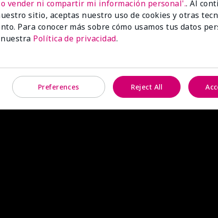
No vender ni compartir mi información personal'.
. Al con
uestro sitio, aceptas nuestro uso de cookies y otras tec
nto. Para conocer más sobre cómo usamos tus datos per
 nuestra
Política de privacidad
.
Preferences
Reject All
Acc