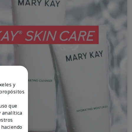
xeles y
 propósitos
 uso que
 analítica
estros
 haciendo