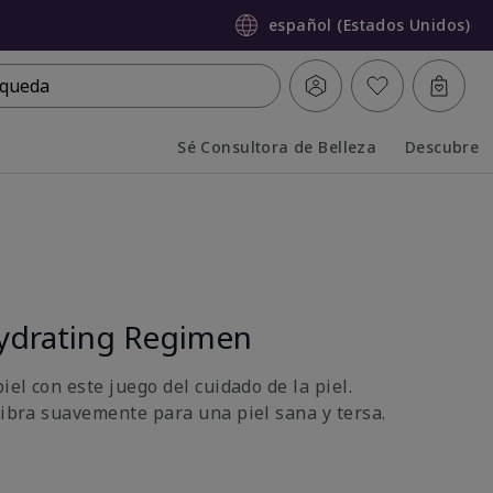
español (Estados Unidos)
queda
Sé Consultora de Belleza
Descubre
Collapsed
Expanded
ydrating Regimen
iel con este juego del cuidado de la piel.
libra suavemente para una piel sana y tersa.