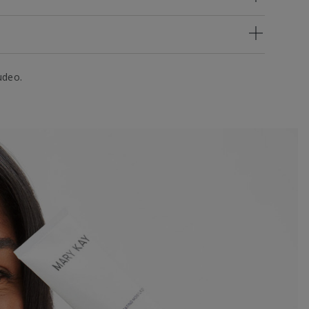
udeo.