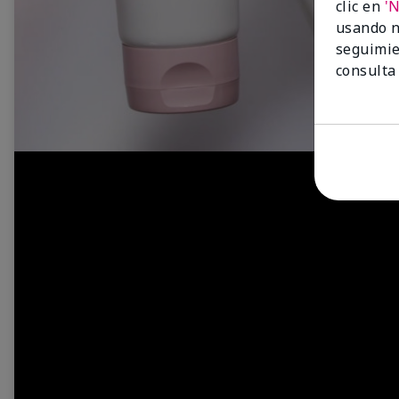
clic en
'
usando n
seguimie
consulta