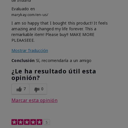
de
Indiana
Evaluado en
marykay.com/en-us/
I am so happy that I bought this product! It feels
amazing and changed my life forever. This a
remarkable item! Please buy!! MAKE MORE
PLEAASEEE.
Mostrar Traducción
Conclusión
Sí, recomendaría a un amigo
¿Le ha resultado útil esta
opinión?
7
0
Marcar esta opinión
5