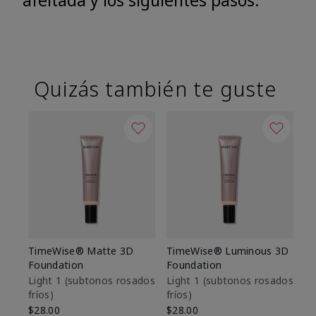
afeitada y los siguientes pasos.
Quizás también te guste
TimeWise® Matte 3D
TimeWise® Luminous 3D
Sk
Foundation
Foundation
De
es
Light 1​ (subtonos rosados
Light 1​ (subtonos rosados
fríos)
fríos)
$9
$28.00
$28.00