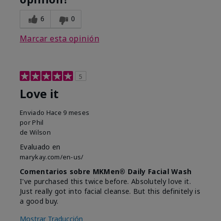
6
0
Marcar esta opinión
5
Love it
Enviado
Hace 9 meses
por
Phil
de
Wilson
Evaluado en
marykay.com/en-us/
Comentarios sobre MKMen® Daily Facial Wash
I've purchased this twice before. Absolutely love it.
Just really got into facial cleanse. But this definitely is
a good buy.
Mostrar Traducción