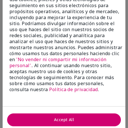
seguimiento en sus sitios electrónicos para
Marcar esta opinión
propósitos operativos, analíticos y de mercadeo,
incluyendo para mejorar la experiencia de tu
sitio. Podríamos divulgar información sobre el
uso que haces del sitio con nuestros socios de
5
redes sociales, publicidad y analítica para
Satisfied
analizar el uso que haces de nuestros sitios y
mostrarte nuestros anuncios. Puedes administrar
cómo usamos tus datos personales haciendo clic
Enviado
Hace 3 meses
por
Keyrone
en
'No vender ni compartir mi información
de
LaBelle, FL
personal'.
. Al continuar usando nuestro sitio,
aceptas nuestro uso de cookies y otras
Evaluado en
tecnologías de seguimiento. Para conocer más
marykay.com/en-us/
sobre cómo usamos tus datos personales,
Since using MK products, my skin hasn't been as oily.
consulta nuestra
Política de privacidad
.
I've received compliments that my complexion has
improved, and most of all, my skin doesn't feel dry or
irritated after use. Moisturizers are usually hard to
come by, but this one is lightweight and not
overbearing or oily. Thank you so much, Mrs. Gaenelle
Accept All
Tyre, for introducing me to these products!