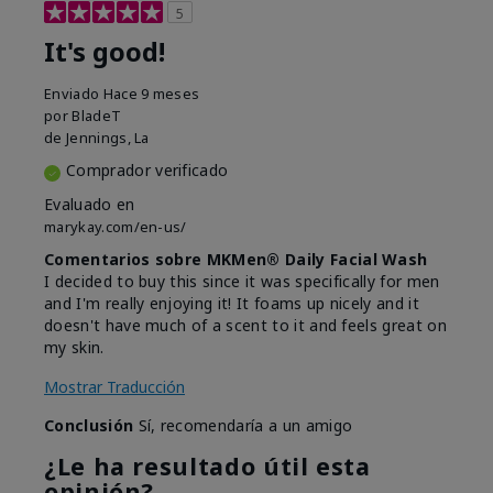
5
It's good!
Enviado
Hace 9 meses
por
BladeT
de
Jennings, La
Comprador verificado
Evaluado en
marykay.com/en-us/
Comentarios sobre MKMen® Daily Facial Wash
I decided to buy this since it was specifically for men
and I'm really enjoying it! It foams up nicely and it
doesn't have much of a scent to it and feels great on
my skin.
Mostrar Traducción
Conclusión
Sí, recomendaría a un amigo
¿Le ha resultado útil esta
opinión?