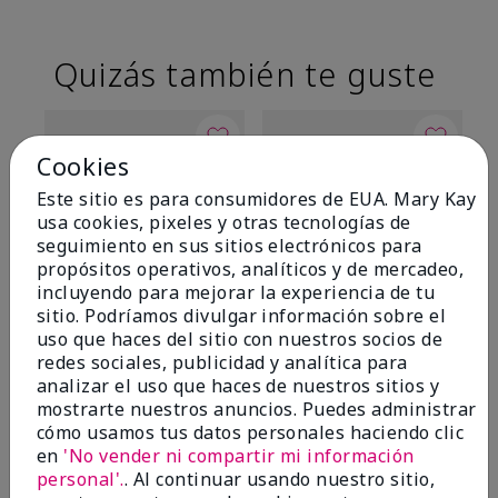
Quizás también te guste
Cookies
Este sitio es para consumidores de EUA. Mary Kay
usa cookies, pixeles y otras tecnologías de
seguimiento en sus sitios electrónicos para
propósitos operativos, analíticos y de mercadeo,
incluyendo para mejorar la experiencia de tu
sitio. Podríamos divulgar información sobre el
TimeWise® Matte 3D
TimeWise® Luminous 3D
Sk
uso que haces del sitio con nuestros socios de
Foundation
Foundation
De
redes sociales, publicidad y analítica para
es
Light 1​ (subtonos rosados
Light 1​ (subtonos rosados
analizar el uso que haces de nuestros sitios y
fríos)
fríos)
$9
mostrarte nuestros anuncios. Puedes administrar
$28.00
$28.00
cómo usamos tus datos personales haciendo clic
en
'No vender ni compartir mi información
personal'.
. Al continuar usando nuestro sitio,