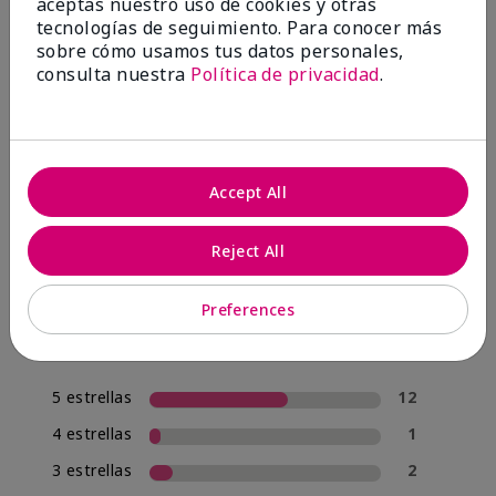
aceptas nuestro uso de cookies y otras
tecnologías de seguimiento. Para conocer más
sobre cómo usamos tus datos personales,
consulta nuestra
Política de privacidad
.
OPINIONES
4.0
Accept All
20 Reseñas
Reject All
Escribir Una Opinión
Preferences
70%
de los encuestados recomendaría a un amigo.
5 estrellas
12
4 estrellas
1
3 estrellas
2