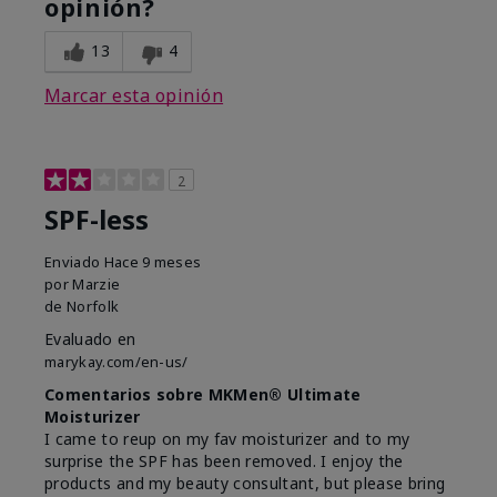
opinión?
13
4
Marcar esta opinión
2
SPF-less
Enviado
Hace 9 meses
por
Marzie
de
Norfolk
Evaluado en
marykay.com/en-us/
Comentarios sobre MKMen® Ultimate
Moisturizer
I came to reup on my fav moisturizer and to my
surprise the SPF has been removed. I enjoy the
products and my beauty consultant, but please bring