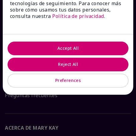
tecnologías de seguimiento. Para conocer más
sobre cómo usamos tus datos personales,
¿CÓMO PODEMOS AYUDAR?
consulta nuestra
Política de privacidad
.
Recibe e-mails
Ver estado del pedido
Accept All
Contáctanos
Reject All
Catálogos interactivos
Preferences
Preguntas frecuentes
ACERCA DE MARY KAY