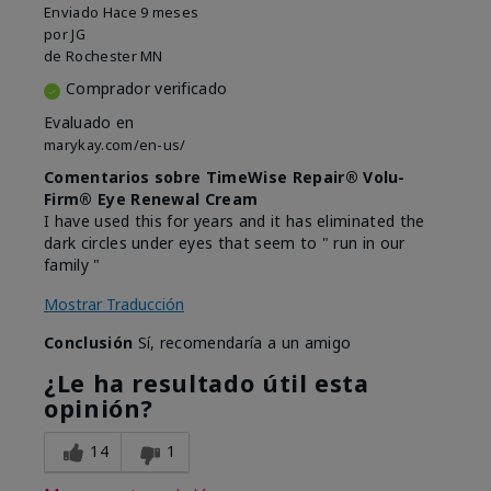
Enviado
Hace 9 meses
por
JG
de
Rochester MN
Comprador verificado
Evaluado en
marykay.com/en-us/
Comentarios sobre TimeWise Repair® Volu-
Firm® Eye Renewal Cream
I have used this for years and it has eliminated the
dark circles under eyes that seem to " run in our
family "
Mostrar Traducción
Conclusión
Sí, recomendaría a un amigo
¿Le ha resultado útil esta
opinión?
14
1