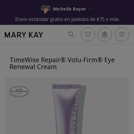
Michelle Boyer
Envío estándar gratis en pedidos de $75 o más
TimeWise Repair® Volu-Firm® Eye
Renewal Cream