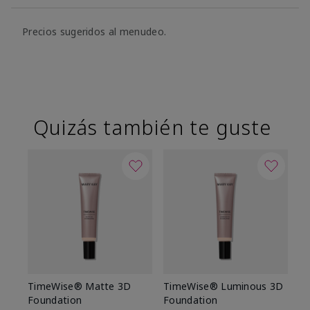
Precios sugeridos al menudeo.
Quizás también te guste
TimeWise® Matte 3D
TimeWise® Luminous 3D
Sk
Foundation
Foundation
De