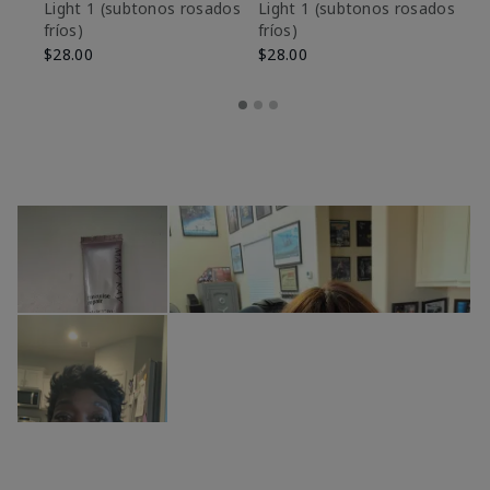
es
Light 1​ (subtonos rosados
Light 1​ (subtonos rosados
fríos)
fríos)
$9
$28.00
$28.00