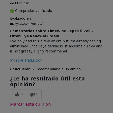
de
Michigan
Comprador verificado
Evaluado en
marykay.com/en-us/
Comentarios sobre TimeWise Repair® Volu-
Firm® Eye Renewal Cream
I've only had this a few weeks but I'm already seeing
diminished under-eye darkness! It absorbs quickly and
is not greasy. Highly recommend!
Mostrar Traducción
Conclusión
Sí, recomendaría a un amigo
¿Le ha resultado útil esta
opinión?
6
0
Marcar esta opinión