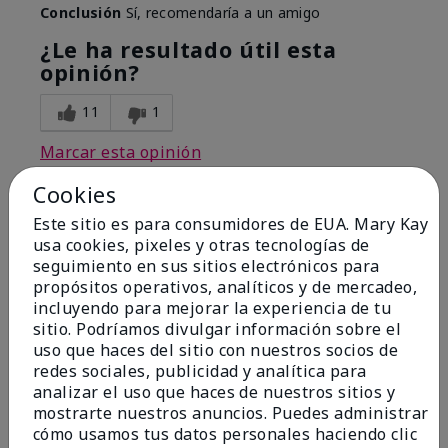
Conclusión
Sí, recomendaría a un amigo
¿Le ha resultado útil esta
opinión?
11
1
Marcar esta opinión
Cookies
Este sitio es para consumidores de EUA. Mary Kay
2
usa cookies, pixeles y otras tecnologías de
Great product but terrible
seguimiento en sus sitios electrónicos para
packaging
propósitos operativos, analíticos y de mercadeo,
incluyendo para mejorar la experiencia de tu
sitio. Podríamos divulgar información sobre el
Enviado
Hace 8 meses
por
Sheesh
uso que haces del sitio con nuestros socios de
de
Woodbury/MN
redes sociales, publicidad y analítica para
analizar el uso que haces de nuestros sitios y
Evaluado en
mostrarte nuestros anuncios. Puedes administrar
marykay.com/en-us/
cómo usamos tus datos personales haciendo clic
Comentarios sobre TimeWise Repair® Volu-