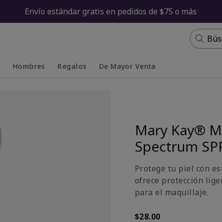
Envío estándar gratis en pedidos de $75 o más
Bús
s
Hombres
Regalos
De Mayor Venta
Collapsed
Expanded
Mary Kay® Mi
Spectrum SP
Protege tu piel con e
ofrece protección lige
para el maquillaje.
$28.00