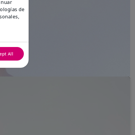
tinuar
nologías de
sonales,
ept All