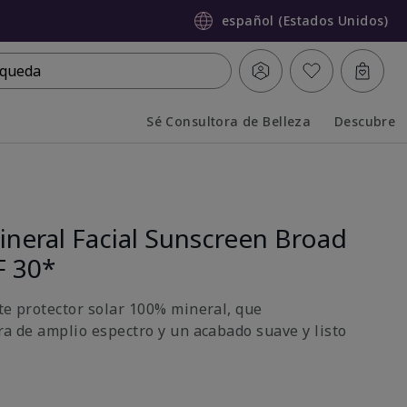
español (Estados Unidos)
queda
Sé Consultora de Belleza
Descubre
Collapsed
Expanded
neral Facial Sunscreen Broad
F 30*
ste protector solar 100% mineral, que
ra de amplio espectro y un acabado suave y listo