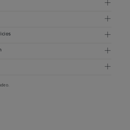
icios
n
udeo.