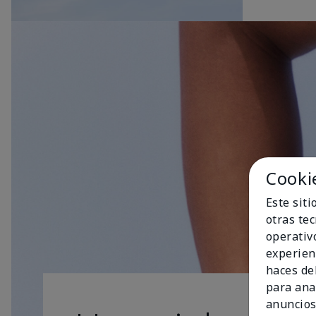
Cooki
Este sit
otras te
operativ
experien
haces del
para ana
anuncios