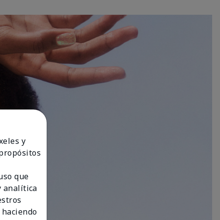
xeles y
 propósitos
 uso que
 analítica
estros
 haciendo