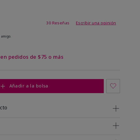
 de 5 de 5
30 Reseñas
Escribir una opinión
 amigo.
s en pedidos de $75 o más
Añadir a la bolsa
cto