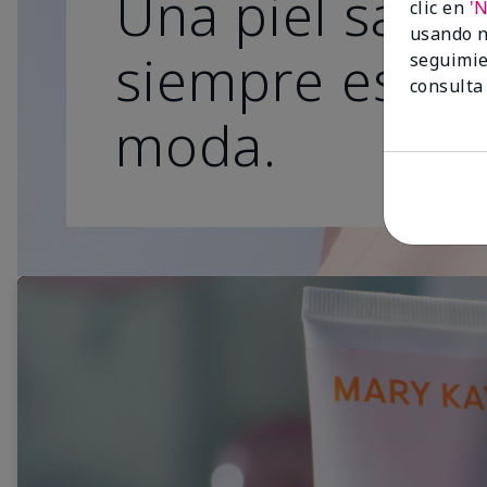
Una piel sana
clic en
'
usando n
siempre está 
seguimie
consulta
moda.