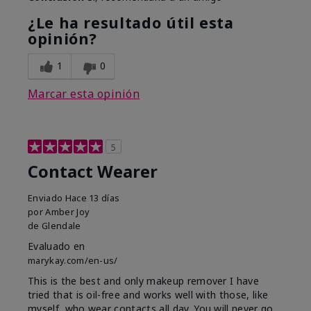
¿Le ha resultado útil esta
opinión?
1
0
Marcar esta opinión
5
Contact Wearer
Enviado
Hace 13 días
por
Amber Joy
de
Glendale
Evaluado en
marykay.com/en-us/
This is the best and only makeup remover I have
tried that is oil-free and works well with those, like
myself, who wear contacts all day. You will never go