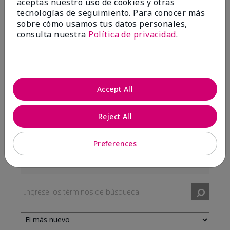
aceptas nuestro uso de cookies y otras
99%
tecnologías de seguimiento. Para conocer más
sobre cómo usamos tus datos personales,
de los encuestados recomendaría a un amigo.
consulta nuestra
Política de privacidad
.
5 estrellas
287
4 estrellas
7
3 estrellas
2
Accept All
2 estrellas
0
Reject All
1 estrella
3
Preferences
Tono De Piel
Filtrar
reseñas
por
Tono
de
piel