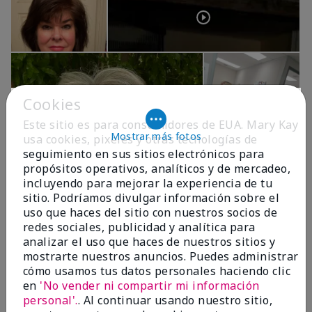
Cookies
Este sitio es para consumidores de EUA. Mary Kay
Mostrar más fotos
usa cookies, pixeles y otras tecnologías de
seguimiento en sus sitios electrónicos para
propósitos operativos, analíticos y de mercadeo,
OPINIONES
incluyendo para mejorar la experiencia de tu
sitio. Podríamos divulgar información sobre el
uso que haces del sitio con nuestros socios de
redes sociales, publicidad y analítica para
4.9
analizar el uso que haces de nuestros sitios y
299 Reseñas
mostrarte nuestros anuncios. Puedes administrar
cómo usamos tus datos personales haciendo clic
Escribir Una Opinión
en
'No vender ni compartir mi información
personal'.
. Al continuar usando nuestro sitio,