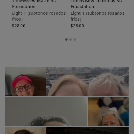
TimeWise® Matte 3D
TimeWise® Luminous 3D
Sk
Foundation
Foundation
De
es
Light 1​ (subtonos rosados
Light 1​ (subtonos rosados
fríos)
fríos)
$9
$28.00
$28.00