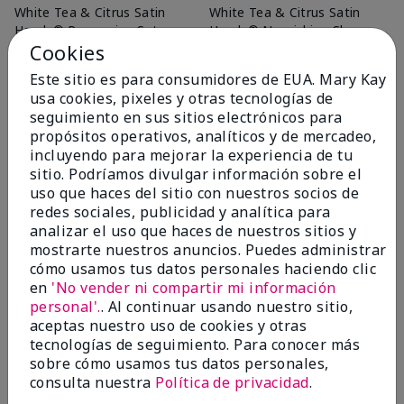
White Tea & Citrus Satin
White Tea & Citrus Satin
Hands® Pampering Set
Hands® Nourishing Shea
Cookies
Cream
White Tea & Citrus
$14.00
$38.00
Este sitio es para consumidores de EUA. Mary Kay
usa cookies, pixeles y otras tecnologías de
Añadir a la bolsa
Añadir a la bolsa
seguimiento en sus sitios electrónicos para
propósitos operativos, analíticos y de mercadeo,
incluyendo para mejorar la experiencia de tu
sitio. Podríamos divulgar información sobre el
uso que haces del sitio con nuestros socios de
redes sociales, publicidad y analítica para
analizar el uso que haces de nuestros sitios y
mostrarte nuestros anuncios. Puedes administrar
cómo usamos tus datos personales haciendo clic
en
'No vender ni compartir mi información
personal'.
. Al continuar usando nuestro sitio,
aceptas nuestro uso de cookies y otras
tecnologías de seguimiento. Para conocer más
Fragrance-Free Satin
Mary Kay® Hydrating Lotion
sobre cómo usamos tus datos personales,
Hands® Nourishing Shea
$20.00
Cream
consulta nuestra
Política de privacidad
.
$14.00