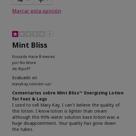
Marcar esta opinión
1
Mint Bliss
Enviado
Hace 8 meses
por
No More
de
Ripoff
Evaluado en
marykay.com/en-us/
Comentarios sobre Mint Bliss™ Energizing Lotion
for Feet & Legs
I used to sell Mary Kay, I can't believe the quality of
this lotion. I know lotion is lighter than cream
although this 90% water solution base lotion was a
huge disappointment. Your quality has gone down
the tubes.