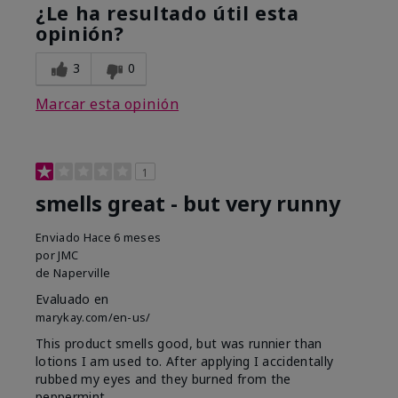
¿Le ha resultado útil esta
opinión?
3
0
Marcar esta opinión
1
smells great - but very runny
Enviado
Hace 6 meses
por
JMC
de
Naperville
Evaluado en
marykay.com/en-us/
This product smells good, but was runnier than
lotions I am used to. After applying I accidentally
rubbed my eyes and they burned from the
peppermint.