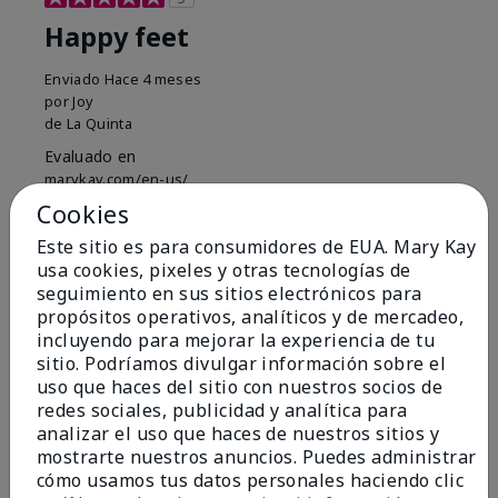
Happy feet
Enviado
Hace 4 meses
por
Joy
de
La Quinta
Evaluado en
marykay.com/en-us/
Cookies
This cream is a must have for your feet and heels
especially in warm weather when you wear sandals &
Este sitio es para consumidores de EUA. Mary Kay
flip flops.
usa cookies, pixeles y otras tecnologías de
seguimiento en sus sitios electrónicos para
Mostrar Traducción
propósitos operativos, analíticos y de mercadeo,
Conclusión
Sí, recomendaría a un amigo
incluyendo para mejorar la experiencia de tu
sitio. Podríamos divulgar información sobre el
¿Le ha resultado útil esta
uso que haces del sitio con nuestros socios de
opinión?
redes sociales, publicidad y analítica para
analizar el uso que haces de nuestros sitios y
3
0
mostrarte nuestros anuncios. Puedes administrar
cómo usamos tus datos personales haciendo clic
Marcar esta opinión