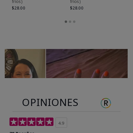
fríos)
fríos)
$9
$28.00
$28.00
OPINIONES
4.9