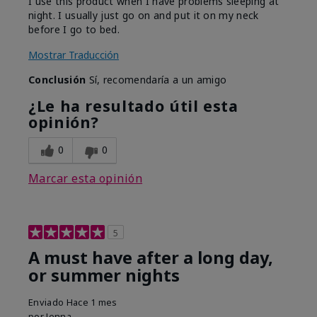
I use this product when I have problems sleeping at
night. I usually just go on and put it on my neck
before I go to bed.
Mostrar Traducción
Conclusión
Sí, recomendaría a un amigo
¿Le ha resultado útil esta
opinión?
0
0
Marcar esta opinión
5
A must have after a long day,
or summer nights
Enviado
Hace 1 mes
por
Jenna