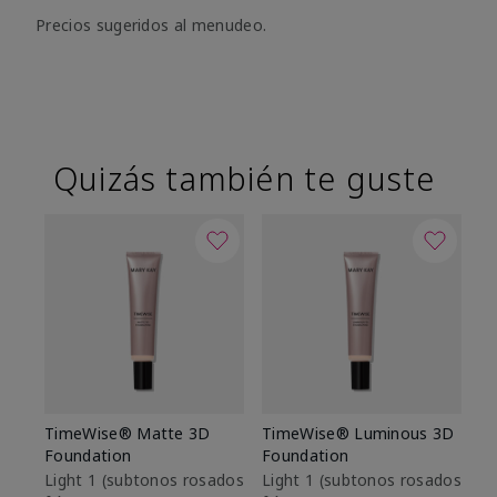
Precios sugeridos al menudeo.
Quizás también te guste
TimeWise® Matte 3D
TimeWise® Luminous 3D
Sk
Foundation
Foundation
De
es
Light 1​ (subtonos rosados
Light 1​ (subtonos rosados