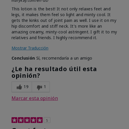
marykay.com/en-us/
This lotion is the best! It not only relaxes feet and
legs, it makes them feel so light and minty cool. It
gets the kinks out of joint pain as well. I use it on my
hip discomfort and stiff neck. It's more like an
amazing creamy, minty-cool astringent. I gift it to my
relatives and friends. I highly recommend it.
Mostrar Traducción
Conclusión
Sí, recomendaría a un amigo
¿Le ha resultado útil esta
opinión?
19
1
Marcar esta opinión
5