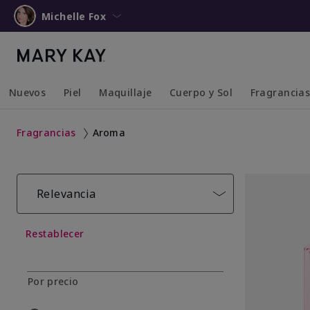
Michelle Fox
Nuevos
Piel
Maquillaje
Cuerpo y Sol
Fragrancia
Collapsed
Expanded
Collapsed
Expanded
Collapsed
Expanded
Collapsed
Expanded
Fragrancias
Aroma
Relevancia
Restablecer
Por precio