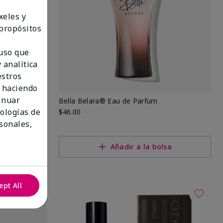
xeles y
 propósitos
 uso que
 analítica
estros
 haciendo
tinuar
Bella Belara® Eau de Parfum
nologías de
$46.00
sonales,
lsa
Añadir a la bolsa
ept All