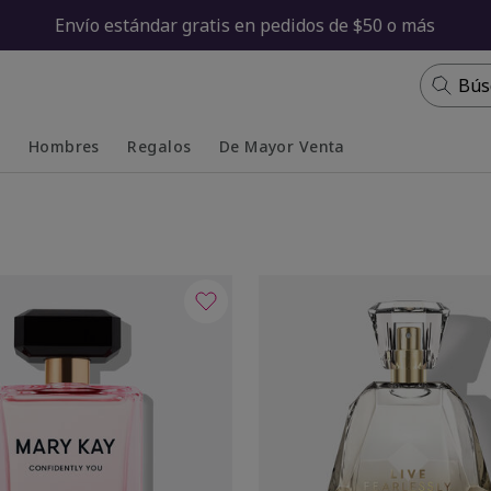
Envío estándar gratis en pedidos de $50 o más
Bús
s
Hombres
Regalos
De Mayor Venta
Collapsed
Expanded