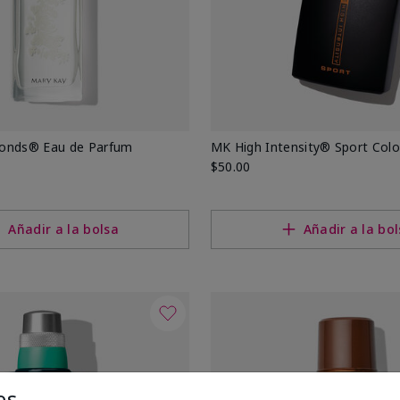
onds® Eau de Parfum
MK High Intensity® Sport Col
$50.00
Añadir a la bolsa
Añadir a la bo
es