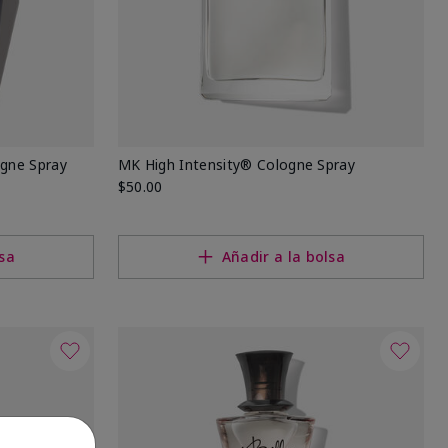
ogne Spray
MK High Intensity® Cologne Spray
$50.00
lsa
Añadir a la bolsa