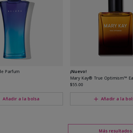
de Parfum
¡Nuevo!
Mary Kay® True Optimism™ Ea
$55.00
Añadir a la bolsa
Añadir a la bo
Más resultados