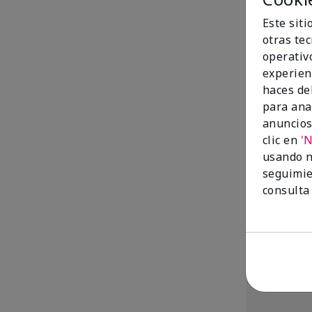
Este sit
otras te
operativ
experien
haces del
para ana
anuncios
clic en
'
MK High Inte
usando n
$50.00
seguimie
consulta