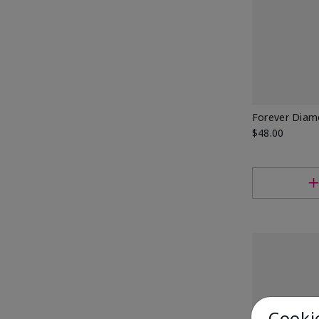
Forever Diam
$48.00
Cooki