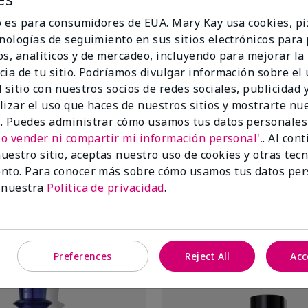
io es para consumidores de EUA. Mary Kay usa cookies, pi
cnologías de seguimiento en sus sitios electrónicos para
os, analíticos y de mercadeo, incluyendo para mejorar la
cia de tu sitio. Podríamos divulgar información sobre el
 sitio con nuestros socios de redes sociales, publicidad y
lizar el uso que haces de nuestros sitios y mostrarte nu
. Puedes administrar cómo usamos tus datos personales
No vender ni compartir mi información personal'.
. Al con
nsity Ocean® Cologne Spray
Domain® Cologne Spray
uestro sitio, aceptas nuestro uso de cookies y otras tec
$45.00
nto. Para conocer más sobre cómo usamos tus datos per
 nuestra
Política de privacidad
.
Añadir a la bolsa
Añadir a la bo
Preferences
Reject All
Acc