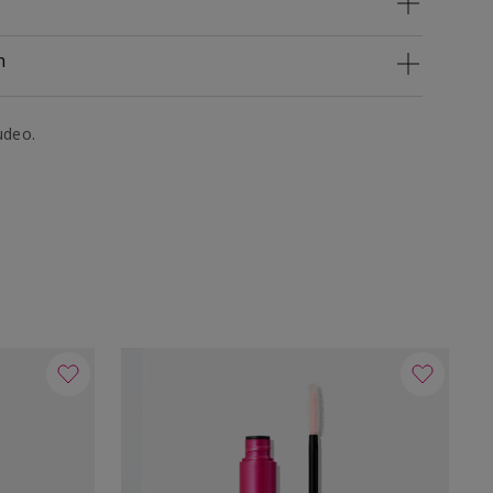
n
udeo.