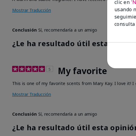
clic en
'
usando n
Mostrar Traducción
seguimie
consulta
Conclusión
Sí, recomendaría a un amigo
¿Le ha resultado útil esta opinió
My favorite
5
This is one of my favorite scents from Mary Kay. I love it!
Mostrar Traducción
Conclusión
Sí, recomendaría a un amigo
¿Le ha resultado útil esta opinió