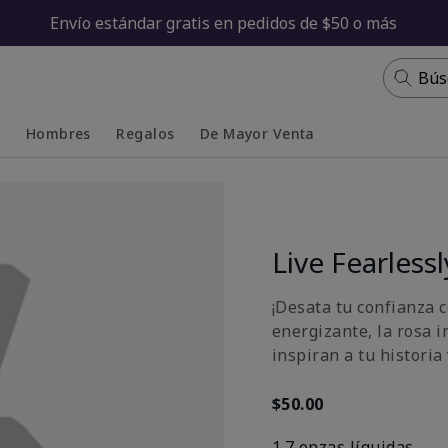
Envío estándar gratis en pedidos de $50 o más
Bús
s
Hombres
Regalos
De Mayor Venta
Collapsed
Expanded
Live Fearles
¡Desata tu confianza c
energizante, la rosa i
inspiran a tu historia 
$50.00
1.7 onzas líquidas