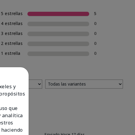
5 estrellas
5
4 estrellas
0
3 estrellas
0
2 estrellas
0
1 estrella
0
xeles y
 propósitos
 uso que
 analítica
estros
 haciendo
Enviado
Hace 17 días