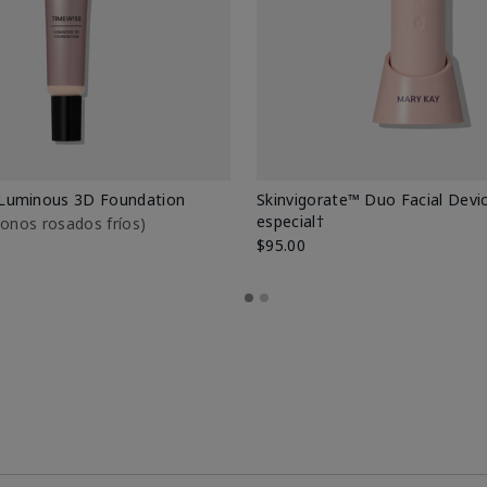
Luminous 3D Foundation
Skinvigorate™ Duo Facial Devic
especial†
btonos rosados fríos)
$95.00