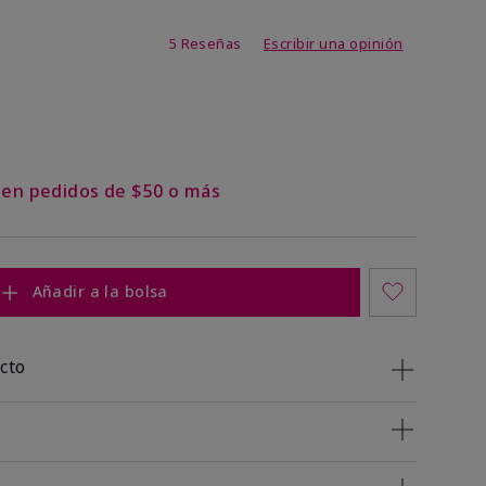
de 4,7 de 5
5 Reseñas
Escribir una opinión
s en pedidos de $50 o más
Añadir a la bolsa
cto