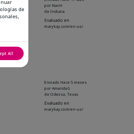
tinuar
por
NanH
nologías de
de
Indiana
sonales,
Evaluado en
marykay.com/en-us/
ept All
Enviado
Hace 5 meses
por
AmandaG
de
Odessa, Texas
Evaluado en
marykay.com/en-us/