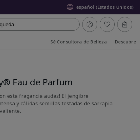
español (Estados Unidos)
queda
Sé Consultora de Belleza
Descubre
Collapsed
Expanded
sly® Eau de Parfum
on esta fragancia audaz! El jengibre
ntensa y cálidas semillas tostadas de sarrapia
valiente.