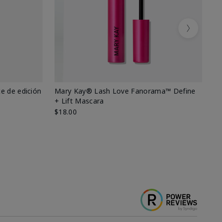
Next
e de edición
Mary Kay® Lash Love Fanorama™ Define
Ma
+ Lift Mascara
Ki
$18.00
$2