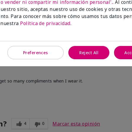
No vender ni compartir mi información personal'.
. Al con
uestro sitio, aceptas nuestro uso de cookies y otras tec
nto. Para conocer más sobre cómo usamos tus datos per
 nuestra
Política de privacidad
.
n?
0
0
Marcar esta opinión
Preferences
Reject All
Acc
 I get so many compliments when I wear it.
n?
4
0
Marcar esta opinión