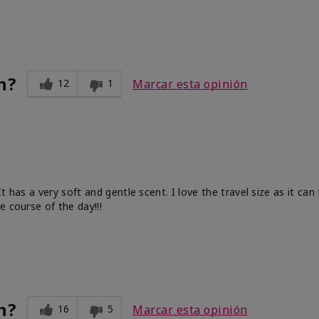
n?
12
1
Marcar esta opinión
has a very soft and gentle scent. I love the travel size as it can f
e course of the day!!!
n?
16
5
Marcar esta opinión