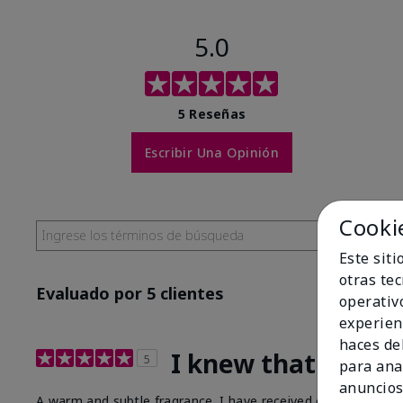
5.0
5 Reseñas
Escribir Una Opinión
Cooki
Este sit
otras te
Evaluado por 5 clientes
operativ
experien
haces del
I knew that this s
5
para ana
anuncios
A warm and subtle fragrance. I have received compliments 