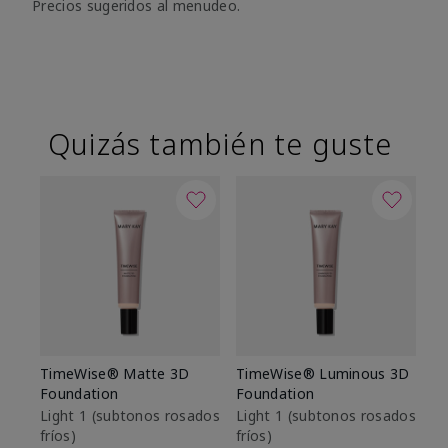
Precios sugeridos al menudeo.
Quizás también te guste
TimeWise® Matte 3D
TimeWise® Luminous 3D
Sk
Foundation
Foundation
De
es
Light 1​ (subtonos rosados
Light 1​ (subtonos rosados
fríos)
fríos)
$9