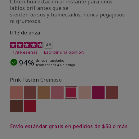
Obtén humectación al instante para unos
labios brillantes que se
sienten tersos y humectados, nunca pegajosos
ni grumosos.
0.13 de onza
Calificación de clientes de 4,8 de 5
4.8
178 Reseñas
Escribir una opinión
94%
de los encuestados
recomendaría a un amigo.
Pink Fusion
Cremoso
Out of stock
Out of stock
Out of stock
Out of stock
seleccionado
Out of stock
Out of stock
Out of stock
Out of stoc
Out of stock
Out of stock
Envío estándar gratis en pedidos de $50 o más