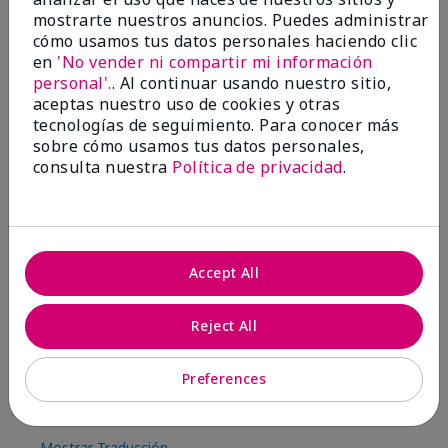
8
1
mostrarte nuestros anuncios. Puedes administrar
cómo usamos tus datos personales haciendo clic
Marcar esta opinión
en
'No vender ni compartir mi información
personal'.
. Al continuar usando nuestro sitio,
aceptas nuestro uso de cookies y otras
2
tecnologías de seguimiento. Para conocer más
sobre cómo usamos tus datos personales,
Color Faded Fast
consulta nuestra
Política de privacidad
.
Enviado
Hace 4 meses
por
Deb
de
Baltimore, md
Evaluado en
Accept All
marykay.com/en-us/
Comentarios sobre Mary Kay Unlimited® Lip
Reject All
Gloss
When first applied I loved the color and the gloss
finish. Unfortunately that didn't last very long. Had to
Preferences
continuously reapply to maintain color and glossy
finish which I didn't see written in prior reviews.
Mostrar Traducción