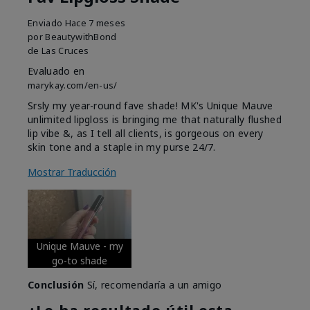
Enviado
Hace 7 meses
por
BeautywithBond
de
Las Cruces
Evaluado en
marykay.com/en-us/
Srsly my year-round fave shade! MK's Unique Mauve
unlimited lipgloss is bringing me that naturally flushed
lip vibe &, as I tell all clients, is gorgeous on every
skin tone and a staple in my purse 24/7.
Mostrar Traducción
Unique Mauve - my
go-to shade
Conclusión
Sí, recomendaría a un amigo