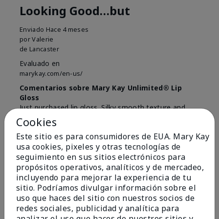
Looking Good…but
Enviado
Hace 4 meses
por
Valerie
de
Lancaster
Evaluado en
marykay.com/en-us/
Comentarios sobre Mary Kay Unlimited® Lip
Gloss
Just purchased lip gloss. Silky smooth texture and
colors but not pleased with the applicator. Feels very
Cookies
"floppy " not firm like I have used with others.
Este sitio es para consumidores de EUA. Mary Kay
Definitely not firm like samples were.
usa cookies, pixeles y otras tecnologías de
Mostrar Traducción
seguimiento en sus sitios electrónicos para
propósitos operativos, analíticos y de mercadeo,
Conclusión
Sí, recomendaría a un amigo
incluyendo para mejorar la experiencia de tu
sitio. Podríamos divulgar información sobre el
¿Le ha resultado útil esta
uso que haces del sitio con nuestros socios de
opinión?
redes sociales, publicidad y analítica para
analizar el uso que haces de nuestros sitios y