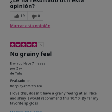
¿Le ha resultado útil esta
opinión?
19
0
Marcar esta opinión
5
No grainy feel
Enviado
Hace 7 meses
por
Zay
de
Tulia
Evaluado en
marykay.com/en-us/
I love this, doesn't have a grainy feeling at all. Nice
and shiny. I would recommend this 10/10! By far my
favorite lip gloss