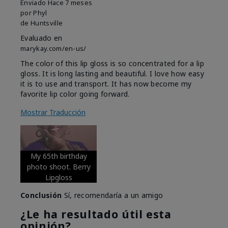
Enviado
Hace 7 meses
por
Phyl
de
Huntsville
Evaluado en
marykay.com/en-us/
The color of this lip gloss is so concentrated for a lip
gloss. It is long lasting and beautiful. I love how easy
it is to use and transport. It has now become my
favorite lip color going forward.
Mostrar Traducción
My 65th birthday
photo shoot. Berry
Lipgloss
Conclusión
Sí, recomendaría a un amigo
¿Le ha resultado útil esta
opinión?