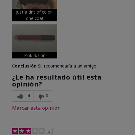
Just a tint of color-
one coat
Pink fusion
Conclusión
Sí, recomendaría a un amigo
¿Le ha resultado útil esta
opinión?
14
0
Marcar esta opinión
3