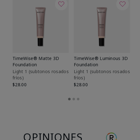
TimeWise® Matte 3D
TimeWise® Luminous 3D
Sk
Foundation
Foundation
De
es
Light 1​ (subtonos rosados
Light 1​ (subtonos rosados
fríos)
fríos)
$9
$28.00
$28.00
OPINIONES