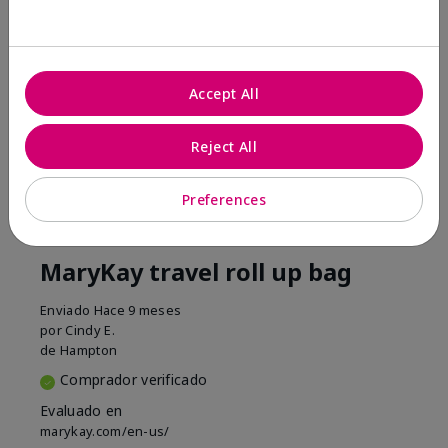
Conclusión
Sí, recomendaría a un amigo
¿Le ha resultado útil esta
opinión?
Accept All
6
0
Reject All
Marcar esta opinión
Preferences
5
MaryKay travel roll up bag
Enviado
Hace 9 meses
por
Cindy E.
de
Hampton
Comprador verificado
Evaluado en
marykay.com/en-us/