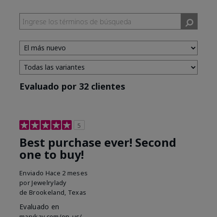
Evaluado por 32 clientes
5
Best purchase ever! Second
one to buy!
Enviado
Hace 2 meses
por
Jewelrylady
de
Brookeland, Texas
Evaluado en
marykay.com/en-us/