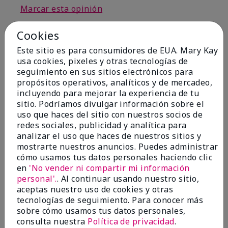
Marcar esta opinión
Cookies
5
Este sitio es para consumidores de EUA. Mary Kay
usa cookies, pixeles y otras tecnologías de
So awesome!
seguimiento en sus sitios electrónicos para
propósitos operativos, analíticos y de mercadeo,
Enviado
Hace 9 meses
incluyendo para mejorar la experiencia de tu
por
Makey
sitio. Podríamos divulgar información sobre el
de
Wasilla
uso que haces del sitio con nuestros socios de
Comprador verificado
redes sociales, publicidad y analítica para
analizar el uso que haces de nuestros sitios y
Evaluado en
mostrarte nuestros anuncios. Puedes administrar
marykay.com/en-us/
cómo usamos tus datos personales haciendo clic
Comentarios sobre Mary Kay® Travel Roll-Up
en
'No vender ni compartir mi información
Bag, (unfilled)
personal'.
. Al continuar usando nuestro sitio,
I bought this bag a few days before my honeymoon
aceptas nuestro uso de cookies y otras
and absolutely fell in love. It is everything you can
tecnologías de seguimiento. Para conocer más
imagine!
sobre cómo usamos tus datos personales,
consulta nuestra
Política de privacidad
.
Mostrar Traducción