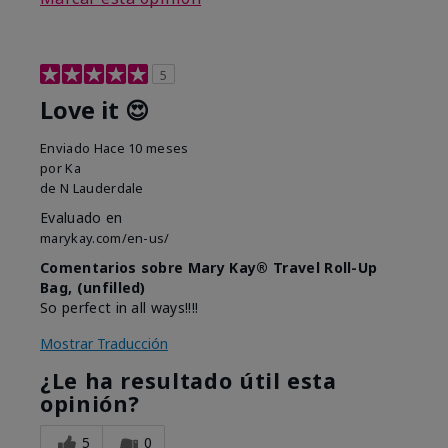
5
Love it 😍
Enviado
Hace 10 meses
por
Ka
de
N Lauderdale
Evaluado en
marykay.com/en-us/
Comentarios sobre Mary Kay® Travel Roll-Up
Bag, (unfilled)
So perfect in all ways!!!!
Mostrar Traducción
¿Le ha resultado útil esta
opinión?
5
0