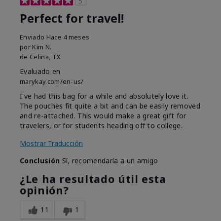
5
Perfect for travel!
Enviado
Hace 4 meses
por
Kim N.
de
Celina, TX
Evaluado en
marykay.com/en-us/
I've had this bag for a while and absolutely love it.
The pouches fit quite a bit and can be easily removed
and re-attached. This would make a great gift for
travelers, or for students heading off to college.
Mostrar Traducción
Conclusión
Sí, recomendaría a un amigo
¿Le ha resultado útil esta
opinión?
11
1