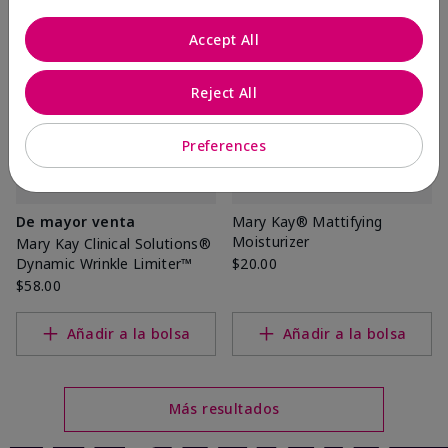
Accept All
Reject All
Preferences
De mayor venta
Mary Kay® Mattifying
Moisturizer
Mary Kay Clinical Solutions®
Dynamic Wrinkle Limiter™
$20.00
$58.00
Añadir a la bolsa
Añadir a la bolsa
Más resultados