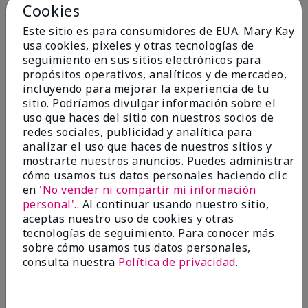
Cookies
Este sitio es para consumidores de EUA. Mary Kay
Añadir a la bolsa
Añadir a la bolsa
usa cookies, pixeles y otras tecnologías de
seguimiento en sus sitios electrónicos para
propósitos operativos, analíticos y de mercadeo,
incluyendo para mejorar la experiencia de tu
sitio. Podríamos divulgar información sobre el
uso que haces del sitio con nuestros socios de
redes sociales, publicidad y analítica para
analizar el uso que haces de nuestros sitios y
mostrarte nuestros anuncios. Puedes administrar
cómo usamos tus datos personales haciendo clic
en
'No vender ni compartir mi información
personal'.
. Al continuar usando nuestro sitio,
TimeWise Repair® Volu-
TimeWise Repair® Volu-Fill®
aceptas nuestro uso de cookies y otras
Firm® Eye Renewal Cream
Deep Wrinkle Filler
tecnologías de seguimiento. Para conocer más
$44.00
$50.00
sobre cómo usamos tus datos personales,
consulta nuestra
Política de privacidad
.
Añadir a la bolsa
Añadir a la bolsa