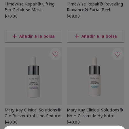
TimeWise Repair® Lifting
TimeWise Repair® Revealing
Bio-Cellulose Mask
Radiance® Facial Peel
$70.00
$68.00
Añadir a la bolsa
Añadir a la bolsa
Mary Kay Clinical Solutions®
Mary Kay Clinical Solutions®
C + Resveratrol Line-Reducer
HA + Ceramide Hydrator
$40.00
$40.00