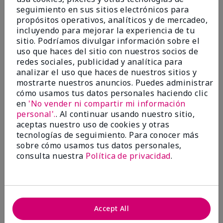
seguimiento en sus sitios electrónicos para
Marcar esta opinión
propósitos operativos, analíticos y de mercadeo,
incluyendo para mejorar la experiencia de tu
sitio. Podríamos divulgar información sobre el
uso que haces del sitio con nuestros socios de
5
redes sociales, publicidad y analítica para
Satisfied
analizar el uso que haces de nuestros sitios y
mostrarte nuestros anuncios. Puedes administrar
cómo usamos tus datos personales haciendo clic
Enviado
Hace 3 meses
por
Keyrone
en
'No vender ni compartir mi información
de
LaBelle, FL
personal'.
. Al continuar usando nuestro sitio,
aceptas nuestro uso de cookies y otras
Evaluado en
tecnologías de seguimiento. Para conocer más
marykay.com/en-us/
sobre cómo usamos tus datos personales,
Since using MK products, my skin hasn't been as oily.
consulta nuestra
Política de privacidad
.
I've received compliments that my complexion has
improved, and most of all, my skin doesn't feel dry or
irritated after use. Moisturizers are usually hard to
come by, but this one is lightweight and not
overbearing or oily. Thank you so much, Mrs. Gaenelle
Accept All
Tyre, for introducing me to these products!