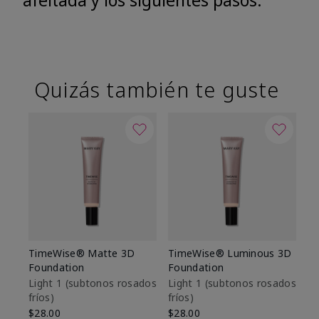
afeitada y los siguientes pasos.
Quizás también te guste
TimeWise® Matte 3D
TimeWise® Luminous 3D
Sk
Foundation
Foundation
De
es
Light 1​ (subtonos rosados
Light 1​ (subtonos rosados
fríos)
fríos)
$9
$28.00
$28.00