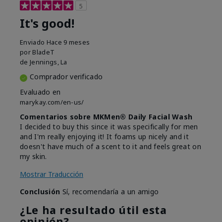
5
It's good!
Enviado
Hace 9 meses
por
BladeT
de
Jennings, La
Comprador verificado
Evaluado en
marykay.com/en-us/
Comentarios sobre MKMen® Daily Facial Wash
I decided to buy this since it was specifically for men
and I'm really enjoying it! It foams up nicely and it
doesn't have much of a scent to it and feels great on
my skin.
Mostrar Traducción
Conclusión
Sí, recomendaría a un amigo
¿Le ha resultado útil esta
opinión?