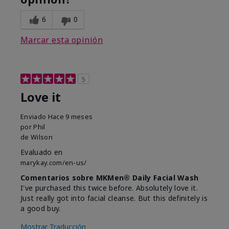
6
0
Marcar esta opinión
5
Love it
Enviado
Hace 9 meses
por
Phil
de
Wilson
Evaluado en
marykay.com/en-us/
Comentarios sobre MKMen® Daily Facial Wash
I've purchased this twice before. Absolutely love it.
Just really got into facial cleanse. But this definitely is
a good buy.
Mostrar Traducción