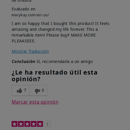
de
Indiana
Evaluado en
marykay.com/en-us/
I am so happy that I bought this product! It feels
amazing and changed my life forever. This a
remarkable item! Please buy!! MAKE MORE
PLEAASEEE.
Mostrar Traducción
Conclusión
Sí, recomendaría a un amigo
¿Le ha resultado útil esta
opinión?
7
0
Marcar esta opinión
5