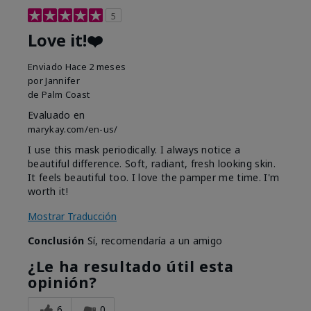
5
Love it!❤️
Enviado
Hace 2 meses
por
Jannifer
de
Palm Coast
Evaluado en
marykay.com/en-us/
I use this mask periodically. I always notice a
beautiful difference. Soft, radiant, fresh looking skin.
It feels beautiful too. I love the pamper me time. I'm
worth it!
Mostrar Traducción
Conclusión
Sí, recomendaría a un amigo
¿Le ha resultado útil esta
opinión?
6
0