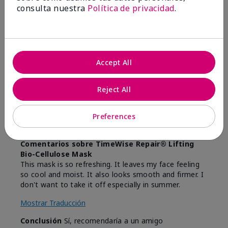
consulta nuestra
Política de privacidad
.
5
Love it!
Accept All
Enviado
Hace 9 meses
por
Joyce
de
CORDOVA
Reject All
Comprador verificado
Preferences
Evaluado en
marykay.com/en-us/
Comentarios sobre TimeWise Repair® Lifting
Bio-Cellulose Mask
This mask is so refreshing. It leaves my face feeling
so cool and moist. It also looks smooth and firmer. I
don't want to take it off especially in summer.
Mostrar Traducción
Conclusión
Sí, recomendaría a un amigo