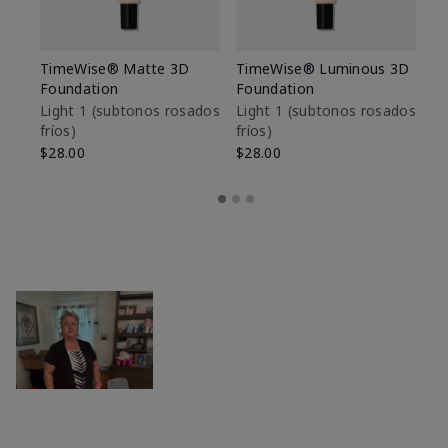
TimeWise® Matte 3D
TimeWise® Luminous 3D
Sk
Foundation
Foundation
De
es
Light 1​ (subtonos rosados
Light 1​ (subtonos rosados
fríos)
fríos)
$9
$28.00
$28.00