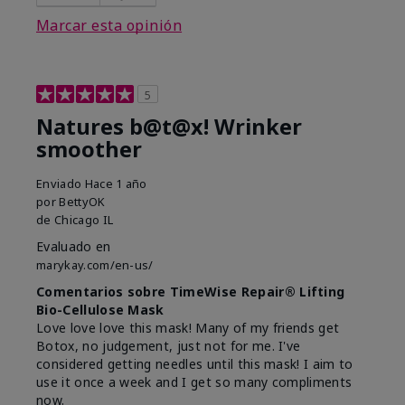
Marcar esta opinión
5
Natures b@t@x! Wrinker
smoother
Enviado
Hace 1 año
por
BettyOK
de
Chicago IL
Evaluado en
marykay.com/en-us/
Comentarios sobre TimeWise Repair® Lifting
Bio-Cellulose Mask
Love love love this mask! Many of my friends get
Botox, no judgement, just not for me. I've
considered getting needles until this mask! I aim to
use it once a week and I get so many compliments
now.