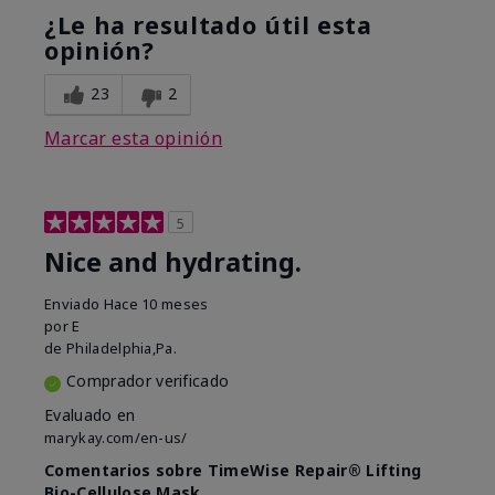
¿Le ha resultado útil esta
opinión?
23
2
Marcar esta opinión
5
Nice and hydrating.
Enviado
Hace 10 meses
por
E
de
Philadelphia,Pa.
Comprador verificado
Evaluado en
marykay.com/en-us/
Comentarios sobre TimeWise Repair® Lifting
Bio-Cellulose Mask