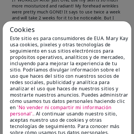
more moisturized and radiant! My forehead wrinkles
were pretty much GONE! It says to use twice a week
and will take 2 weeks for it to be noticeable. But I
noticed, and my family noticed after just one use. I
Cookies
have used it once every 2 weeks and love the results!
I didn't realize how expensive it was since I received
Este sitio es para consumidores de EUA. Mary Kay
it as a gift, but now that I know, it is still worth it, if
usa cookies, pixeles y otras tecnologías de
you can afford it. I myself, cannot, but there are
seguimiento en sus sitios electrónicos para
other places to buy it a little cheaper like e-bay,
propósitos operativos, analíticos y de mercadeo,
postmarked, or whatnot. So I will be purchasing
incluyendo para mejorar la experiencia de tu
somewhere for sure!
sitio. Podríamos divulgar información sobre el
uso que haces del sitio con nuestros socios de
Mostrar Traducción
redes sociales, publicidad y analítica para
Conclusión
Sí, recomendaría a un amigo
analizar el uso que haces de nuestros sitios y
mostrarte nuestros anuncios. Puedes administrar
¿Le ha resultado útil esta
cómo usamos tus datos personales haciendo clic
opinión?
en
'No vender ni compartir mi información
personal'.
. Al continuar usando nuestro sitio,
33
4
aceptas nuestro uso de cookies y otras
tecnologías de seguimiento. Para conocer más
Marcar esta opinión
sobre cómo usamos tus datos personales,