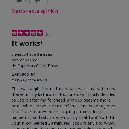
Marcar esta opinión
5
It works!
Enviado
Hace 8 meses
por
Stephanie
de
Copperas Cove, Texas
Evaluado en
marykay.com/en-us/
This was a gift from a friend. At first it just sat in my
drawer in my bathroom. But one day I finally decided
to use it after my forehead wrinkles became more
noticeable. I have the rest of the Time Wise regimen
that I use to prevent the ageing process from
happening so fast, so why not try that too? So I did.
I put it on, waited 30 minutes, took it off, and WOW!
IT WORKED!! After just ONE use my skin is so much