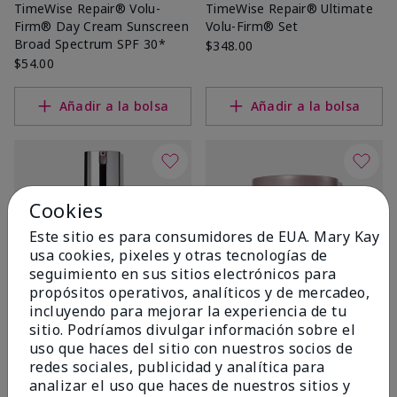
TimeWise Repair® Volu-
TimeWise Repair® Ultimate
Firm® Day Cream Sunscreen
Volu-Firm® Set
Broad Spectrum SPF 30*
$348.00
$54.00
Añadir a la bolsa
Añadir a la bolsa
Cookies
Este sitio es para consumidores de EUA. Mary Kay
usa cookies, pixeles y otras tecnologías de
seguimiento en sus sitios electrónicos para
propósitos operativos, analíticos y de mercadeo,
incluyendo para mejorar la experiencia de tu
sitio. Podríamos divulgar información sobre el
TimeWise Repair® Volu-
TimeWise Repair® Volu-
uso que haces del sitio con nuestros socios de
Firm® Advanced Lifting
Firm® Night Treatment
redes sociales, publicidad y analítica para
Serum
$54.00
analizar el uso que haces de nuestros sitios y
$74.00