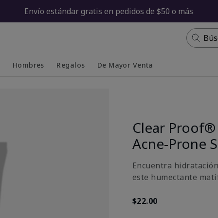
Envío estándar gratis en pedidos de $50 o más
Bús
s
Hombres
Regalos
De Mayor Venta
Collapsed
Expanded
Clear Proof® 
Acne-Prone S
Encuentra hidratación
este humectante matif
$22.00