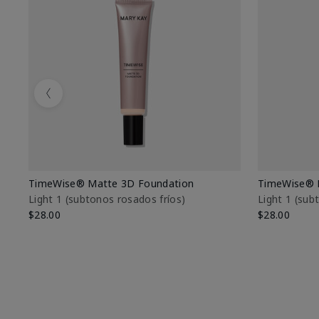
Previous
TimeWise® Matte 3D Foundation
TimeWise® 
Light 1​ (subtonos rosados fríos)
Light 1​ (su
$28.00
$28.00