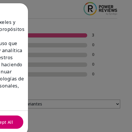
xeles y
 propósitos
5 estrellas
3
 uso que
4 estrellas
0
 analítica
3 estrellas
0
estros
2 estrellas
0
 haciendo
tinuar
1 estrella
0
nologías de
sonales,
ept All