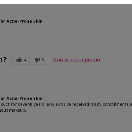
for Acne-Prone Skin
n?
2
0
Marcar esta opinión
for Acne-Prone Skin
product for several years now and I've received many compliments
thout makeup.