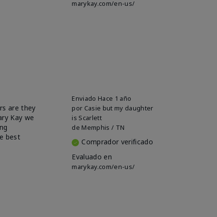
marykay.com/en-us/
Enviado
Hace 1 año
rs are they
por
Casie but my daughter
Mary Kay we
is Scarlett
ing
de
Memphis / TN
e best
Comprador verificado
Evaluado en
marykay.com/en-us/