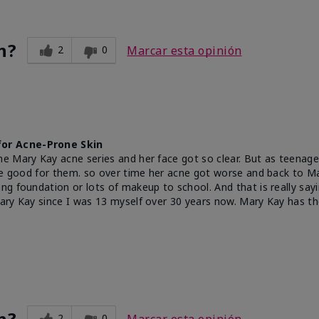
n?
2
0
Marcar esta opinión
for Acne-Prone Skin
e Mary Kay acne series and her face got so clear. But as teenage
are good for them. so over time her acne got worse and back to 
ng foundation or lots of makeup to school. And that is really say
ary Kay since I was 13 myself over 30 years now. Mary Kay has th
n?
2
0
Marcar esta opinión