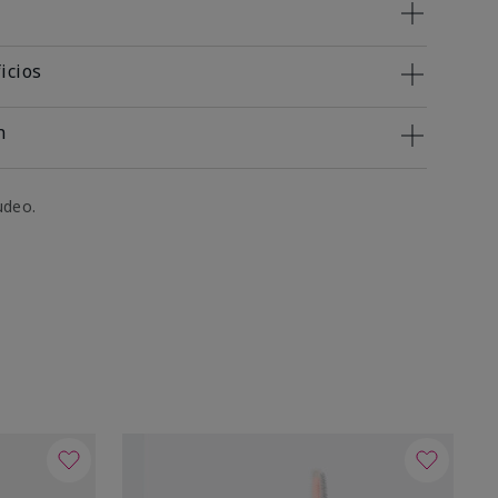
icios
n
udeo.