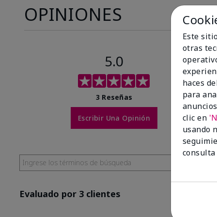
OPINIONES
Cooki
Este sit
otras te
5.0
operativ
experien
haces del
para ana
3 Reseñas
anuncios
clic en
'
Escribir Una Opinión
usando n
seguimie
consulta
Evaluado por 3 clientes