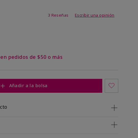
de 3,1 de 5
3 Reseñas
Escribir una opinión
s en pedidos de $50 o más
Añadir a la bolsa
cto