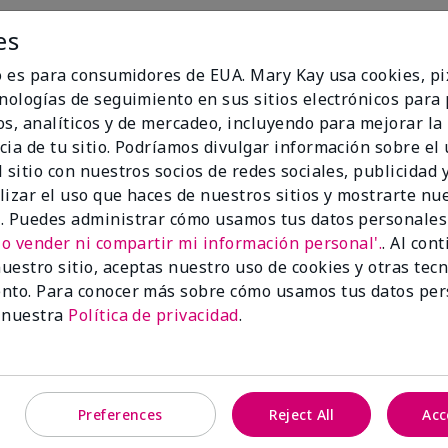
es
io es para consumidores de EUA. Mary Kay usa cookies, pi
cnologías de seguimiento en sus sitios electrónicos para
os, analíticos y de mercadeo, incluyendo para mejorar la
100%
cia de tu sitio. Podríamos divulgar información sobre el
 sitio con nuestros socios de redes sociales, publicidad y
lizar el uso que haces de nuestros sitios y mostrarte nu
de los encuestados
recomendaría a un
. Puedes administrar cómo usamos tus datos personales
amigo.
No vender ni compartir mi información personal'.
. Al con
uestro sitio, aceptas nuestro uso de cookies y otras tec
nto. Para conocer más sobre cómo usamos tus datos per
 nuestra
Política de privacidad
.
Preferences
Reject All
Acc