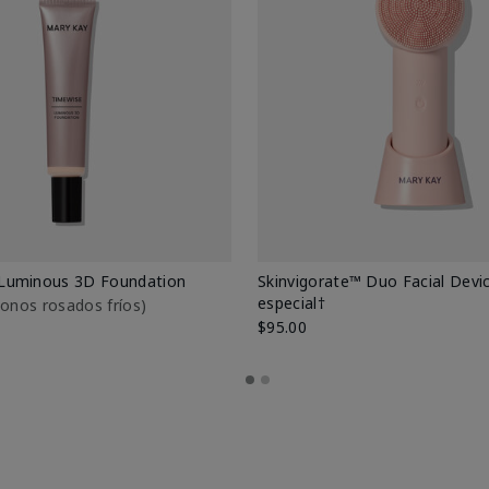
Luminous 3D Foundation
Skinvigorate™ Duo Facial Devic
especial†
btonos rosados fríos)
$95.00