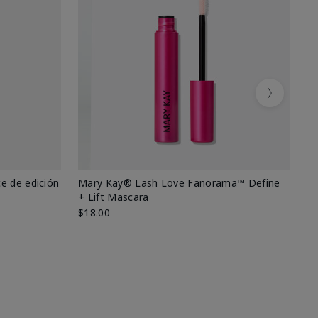
Next
e de edición
Mary Kay® Lash Love Fanorama™ Define
Ma
+ Lift Mascara
Ki
$18.00
$2