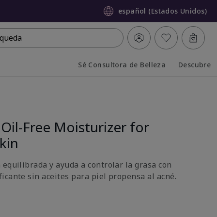
español (Estados Unidos)
queda
Sé Consultora de Belleza
Descubre
Collapsed
Expanded
Oil-Free Moisturizer for
kin
 equilibrada y ayuda a controlar la grasa con
icante sin aceites para piel propensa al acné.