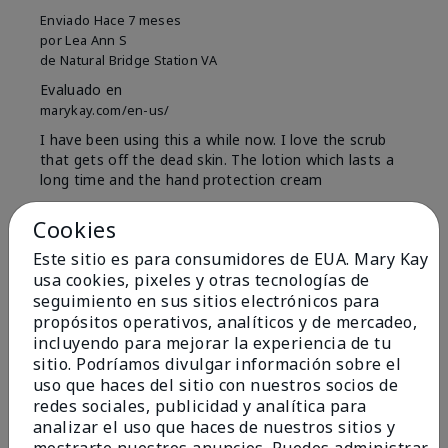
Enviado
Hace 7 meses
por
Lea Ann S
de
Natural Bridge Station VA
Evaluado en
marykay.com/en-us/
I have been using this a while now. I love the scrub
that gets off the dead skin. The lotion which lasts a
long time and the hand protection cream
Mostrar Traducción
Cookies
Conclusión
Sí, recomendaría a un amigo
Este sitio es para consumidores de EUA. Mary Kay
usa cookies, pixeles y otras tecnologías de
¿Le ha resultado útil esta
seguimiento en sus sitios electrónicos para
opinión?
propósitos operativos, analíticos y de mercadeo,
incluyendo para mejorar la experiencia de tu
15
0
sitio. Podríamos divulgar información sobre el
uso que haces del sitio con nuestros socios de
Marcar esta opinión
redes sociales, publicidad y analítica para
analizar el uso que haces de nuestros sitios y
mostrarte nuestros anuncios. Puedes administrar