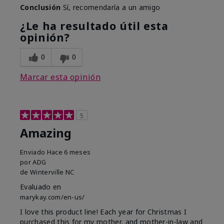
Conclusión
Sí, recomendaría a un amigo
¿Le ha resultado útil esta
opinión?
0
0
Marcar esta opinión
5
Amazing
Enviado
Hace 6 meses
por
ADG
de
Winterville NC
Evaluado en
marykay.com/en-us/
I love this product line! Each year for Christmas I
purchased this for my mother, and mother-in-law and