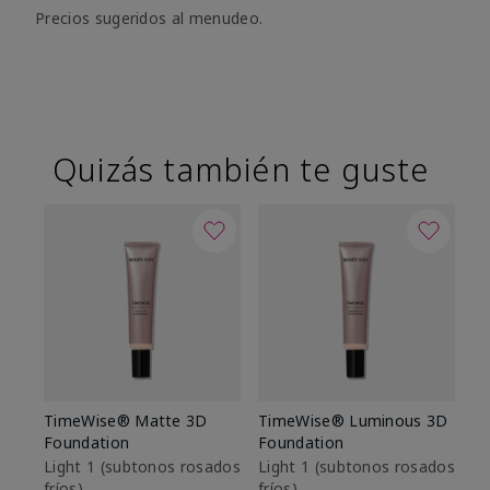
Precios sugeridos al menudeo.
Quizás también te guste
TimeWise® Matte 3D
TimeWise® Luminous 3D
Sk
Foundation
Foundation
De
es
Light 1​ (subtonos rosados
Light 1​ (subtonos rosados
fríos)
fríos)
$9